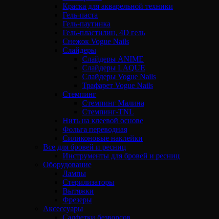
Краска для акварельной техники
Гель-паста
Гель-паутинка
Гель-пластилин, 4D гель
Снежок Vogue Nails
Слайдеры
Слайдеры ANIME
Слайдеры LAQUE
Слайдеры Vogue Nails
Трафарет Vogue Nails
Стемпинг
Стемпинг Малина
Стемпинг-TNL
Нить на клеевой основе
Фольга переводная
Силиконовые наклейки
Все для бровей и ресниц
Инструменты для бровей и ресниц
Оборудование
Лампы
Стерилизаторы
Вытяжки
Фрезеры
Аксессуары
Салфетки безворсов