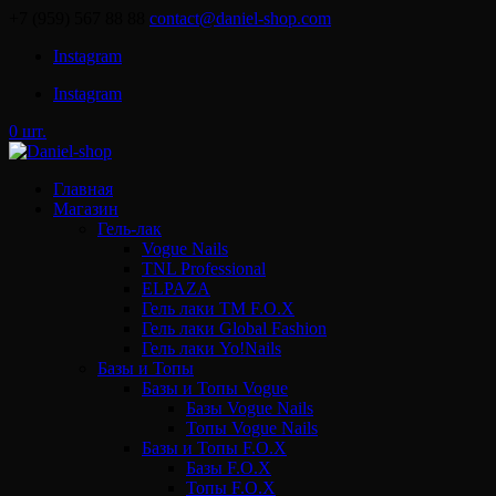
+7 (959) 567 88 88
contact@daniel-shop.com
Instagram
Instagram
0 шт.
Главная
Магазин
Гель-лак
Vogue Nails
TNL Professional
ELPAZA
Гель лаки ТМ F.O.X
Гель лаки Global Fashion
Гель лаки Yo!Nails
Базы и Топы
Базы и Топы Vogue
Базы Vogue Nails
Топы Vogue Nails
Базы и Топы F.O.X
Базы F.O.X
Топы F.O.X