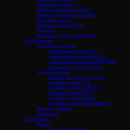
Перчатки и маски
Щетки, дозаторы и прочее
Зажимы для снятия гель-лака
Подушки для рук
Магниты кошачий глаз
Палитра
Фартуки, сумки, косметички
Наращивание
Акриловая система
Акриловая система TNL
Акриловая система ELPAZA
Акриловая система Global Fashion
Акриловая система RuNail
Гелевая система
Гелевая система Vogue Nails
Гелевая система TNL
Гелевая система ELPAZA
Гелевая система F.O.X
Гелевая система RuNail
Гелевая система Global Fashion
Формы — типсы
Типсорезы
Инструмент
Кисти
Кисти для дизайна