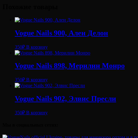
TNL
Похожие товары
-
"Тhermo"
№24
-
бурый/
Vogue Nails 900, Ален Делон
ярко
красный
350
₽
В корзину
(10
мл.)
Vogue Nails 898, Мерилин Монро
350
₽
В корзину
Vogue Nails 902, Элвис Пресли
350
₽
В корзину
Мы в социальных сетях: