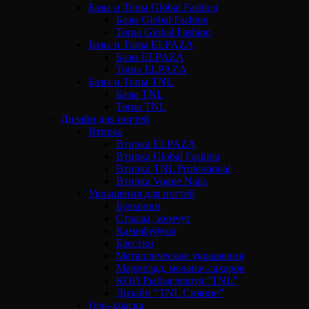
Базы и Топы Global Fashion
Базы Global Fashion
Топы Global Fashion
Базы и Топы ELPAZA
Базы ELPAZA
Топы ELPAZA
Базы и Топы TNL
Базы TNL
Топы TNL
Дизайн для ногтей
Втирка
Втирка ELPAZA
Втирка Global Fashion
Втирка TNL Professional
Втирка Vogue Nails
Украшения для ногтей
Бульонки
Стразы, жемчуг
Камифубуки
Блестки
Металлические украшения
Мармелад, меланж-сахарок
КОИ Рыбья чешуя “TNL”
Дизайн “TNL Сияние”
Гель-краска