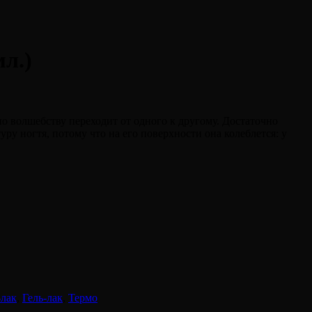
л.)
по волшебству переходит от одного к другому. Достаточно
уру ногтя, потому что на его поверхности она колеблется: у
-лак
,
Гель-лак
,
Термо