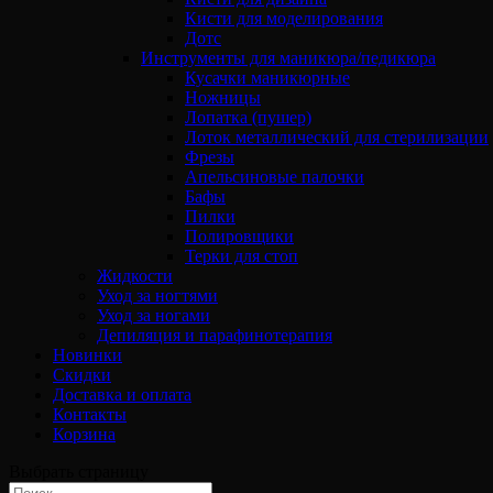
Кисти для моделирования
Дотс
Инструменты для маникюра/педикюра
Кусачки маникюрные
Ножницы
Лопатка (пушер)
Лоток металлический для стерилизации
Фрезы
Апельсиновые палочки
Бафы
Пилки
Полировщики
Терки для стоп
Жидкости
Уход за ногтями
Уход за ногами
Депиляция и парафинотерапия
Новинки
Скидки
Доставка и оплата
Контакты
Корзина
Выбрать страницу