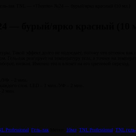
Гель-лак TNL — «Тhermo» №24 — бурый/ярко красный (10 мл.)
4 — бурый/ярко красный (10 м
уры. Такой эффект долго не надоедает, потому что оттенок как 
. Гель-лак реагирует на температуру тела, а точнее на температ
борот, низкая. Именно это и влияет на его цветовой переход.
./УФ – 2 мин.
 каждого слоя. LED – 1 мин./УФ – 2 мин.
 2 мин.
L Professional
,
Гель-лак
Метки:
10мл
,
TNL Professional
,
TNL гель