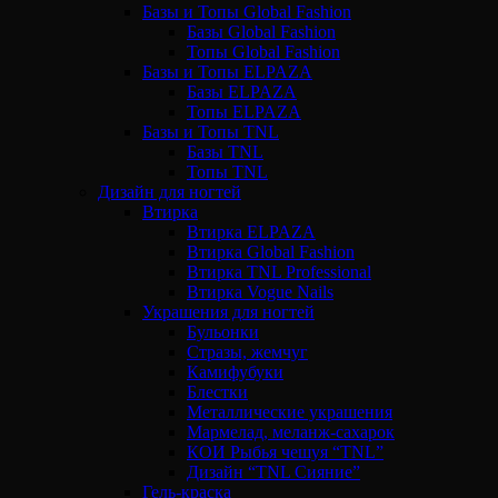
Базы и Топы Global Fashion
Базы Global Fashion
Топы Global Fashion
Базы и Топы ELPAZA
Базы ELPAZA
Топы ELPAZA
Базы и Топы TNL
Базы TNL
Топы TNL
Дизайн для ногтей
Втирка
Втирка ELPAZA
Втирка Global Fashion
Втирка TNL Professional
Втирка Vogue Nails
Украшения для ногтей
Бульонки
Стразы, жемчуг
Камифубуки
Блестки
Металлические украшения
Мармелад, меланж-сахарок
КОИ Рыбья чешуя “TNL”
Дизайн “TNL Сияние”
Гель-краска