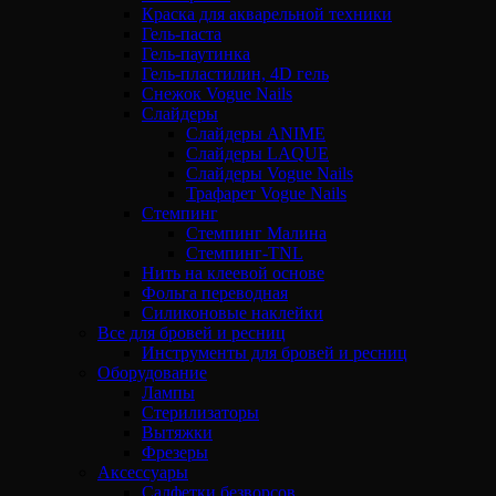
Краска для акварельной техники
Гель-паста
Гель-паутинка
Гель-пластилин, 4D гель
Снежок Vogue Nails
Слайдеры
Слайдеры ANIME
Слайдеры LAQUE
Слайдеры Vogue Nails
Трафарет Vogue Nails
Стемпинг
Стемпинг Малина
Стемпинг-TNL
Нить на клеевой основе
Фольга переводная
Силиконовые наклейки
Все для бровей и ресниц
Инструменты для бровей и ресниц
Оборудование
Лампы
Стерилизаторы
Вытяжки
Фрезеры
Аксессуары
Салфетки безворсов