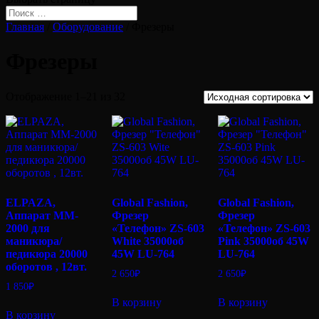
Главная
/
Оборудование
/ Фрезеры
Фрезеры
Отображение 1–21 из 32
ELPAZA,
Global Fashion,
Global Fashion,
Аппарат MM-
Фрезер
Фрезер
2000 для
«Телефон» ZS-603
«Телефон» ZS-603
маникюра/
White 35000об
Pink 35000об 45W
педикюра 20000
45W LU-764
LU-764
оборотов , 12вт.
2 650
₽
2 650
₽
1 850
₽
В корзину
В корзину
В корзину