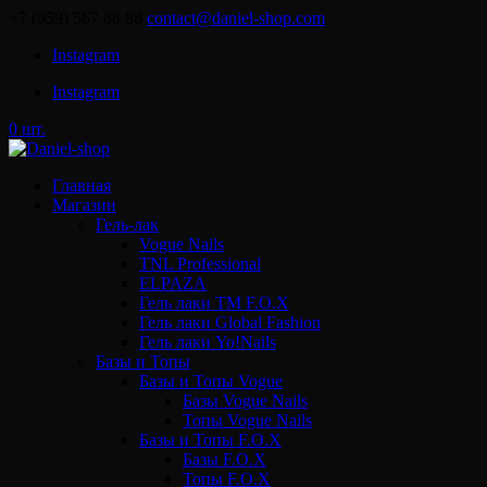
+7 (959) 567 88 88
contact@daniel-shop.com
Instagram
Instagram
0 шт.
Главная
Магазин
Гель-лак
Vogue Nails
TNL Professional
ELPAZA
Гель лаки ТМ F.O.X
Гель лаки Global Fashion
Гель лаки Yo!Nails
Базы и Топы
Базы и Топы Vogue
Базы Vogue Nails
Топы Vogue Nails
Базы и Топы F.O.X
Базы F.O.X
Топы F.O.X