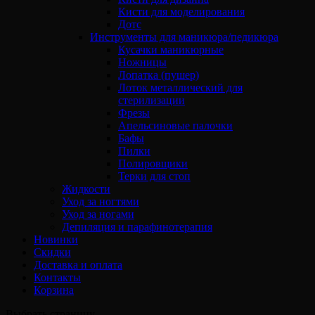
Кисти для моделирования
Дотс
Инструменты для маникюра/педикюра
Кусачки маникюрные
Ножницы
Лопатка (пушер)
Лоток металлический для
стерилизации
Фрезы
Апельсиновые палочки
Бафы
Пилки
Полировщики
Терки для стоп
Жидкости
Уход за ногтями
Уход за ногами
Депиляция и парафинотерапия
Новинки
Скидки
Доставка и оплата
Контакты
Корзина
Выбрать страницу