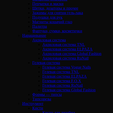
Перчатки и маски
Щетки, дозаторы и прочее
Зажимы для снятия гель-лака
Подушки для рук
Магниты кошачий глаз
Палитра
Фартуки, сумки, косметички
Наращивание
Акриловая система
Акриловая система TNL
Акриловая система ELPAZA
Акриловая система Global Fashion
Акриловая система RuNail
Гелевая система
Гелевая система Vogue Nails
Гелевая система TNL
Гелевая система ELPAZA
Гелевая система F.O.X
Гелевая система RuNail
Гелевая система Global Fashion
Формы — типсы
Типсорезы
Инструмент
Кисти
Кисти для дизайна