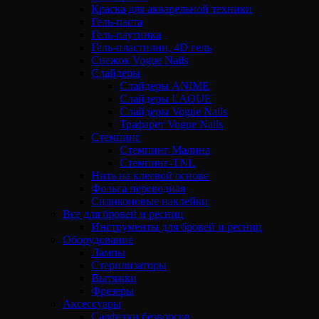
Краска для акварельной техники
Гель-паста
Гель-паутинка
Гель-пластилин, 4D гель
Снежок Vogue Nails
Слайдеры
Слайдеры ANIME
Слайдеры LAQUE
Слайдеры Vogue Nails
Трафарет Vogue Nails
Стемпинг
Стемпинг Малина
Стемпинг-TNL
Нить на клеевой основе
Фольга переводная
Силиконовые наклейки
Все для бровей и ресниц
Инструменты для бровей и ресниц
Оборудование
Лампы
Стерилизаторы
Вытяжки
Фрезеры
Аксессуары
Салфетки безворсов