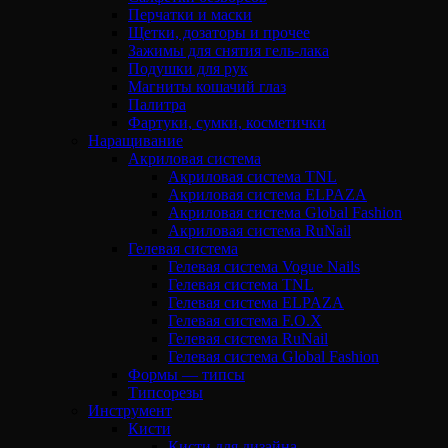
Перчатки и маски
Щетки, дозаторы и прочее
Зажимы для снятия гель-лака
Подушки для рук
Магниты кошачий глаз
Палитра
Фартуки, сумки, косметички
Наращивание
Акриловая система
Акриловая система TNL
Акриловая система ELPAZA
Акриловая система Global Fashion
Акриловая система RuNail
Гелевая система
Гелевая система Vogue Nails
Гелевая система TNL
Гелевая система ELPAZA
Гелевая система F.O.X
Гелевая система RuNail
Гелевая система Global Fashion
Формы — типсы
Типсорезы
Инструмент
Кисти
Кисти для дизайна