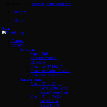
+7 (959) 567 88 88
contact@daniel-shop.com
Instagram
Instagram
0 шт.
Главная
Магазин
Гель-лак
Vogue Nails
TNL Professional
ELPAZA
Гель лаки ТМ F.O.X
Гель лаки Global Fashion
Гель лаки Yo!Nails
Базы и Топы
Базы и Топы Vogue
Базы Vogue Nails
Топы Vogue Nails
Базы и Топы F.O.X
Базы F.O.X
Топы F.O.X