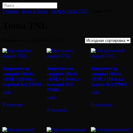
Главная
/
Базы и Топы
/
Базы и Топы TNL
/ Топы TNL
Топы TNL
Показаны все результаты (21)
Закрепитель
Закрепитель
Закрепитель
«magnet effect»
«magnet effect»
«magnet effect»
«TNL» (10 мл.)
«TNL» (10 мл.)
«TNL» (10 мл.)
голубой №2 ZM02
зеленый №5
золото №3 ZM03
ZM05
180
₽
180
₽
180
₽
В корзину
В корзину
В корзину