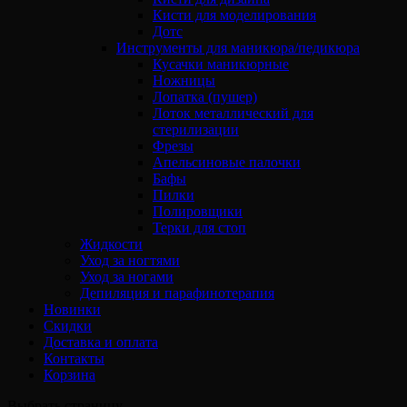
Кисти для моделирования
Дотс
Инструменты для маникюра/педикюра
Кусачки маникюрные
Ножницы
Лопатка (пушер)
Лоток металлический для
стерилизации
Фрезы
Апельсиновые палочки
Бафы
Пилки
Полировщики
Терки для стоп
Жидкости
Уход за ногтями
Уход за ногами
Депиляция и парафинотерапия
Новинки
Скидки
Доставка и оплата
Контакты
Корзина
Выбрать страницу