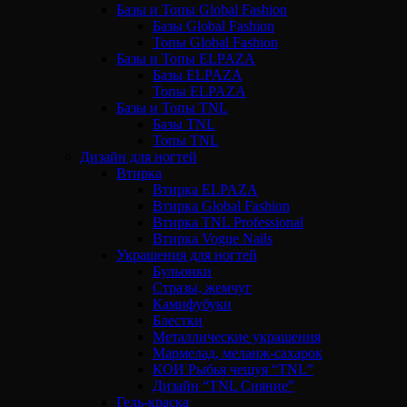
Базы и Топы Global Fashion
Базы Global Fashion
Топы Global Fashion
Базы и Топы ELPAZA
Базы ELPAZA
Топы ELPAZA
Базы и Топы TNL
Базы TNL
Топы TNL
Дизайн для ногтей
Втирка
Втирка ELPAZA
Втирка Global Fashion
Втирка TNL Professional
Втирка Vogue Nails
Украшения для ногтей
Бульонки
Стразы, жемчуг
Камифубуки
Блестки
Металлические украшения
Мармелад, меланж-сахарок
КОИ Рыбья чешуя “TNL”
Дизайн “TNL Сияние”
Гель-краска