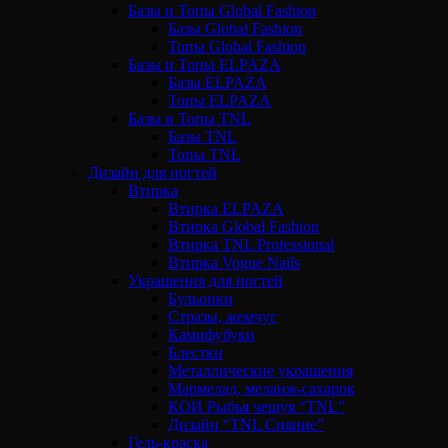
Базы и Топы Global Fashion
Базы Global Fashion
Топы Global Fashion
Базы и Топы ELPAZA
Базы ELPAZA
Топы ELPAZA
Базы и Топы TNL
Базы TNL
Топы TNL
Дизайн для ногтей
Втирка
Втирка ELPAZA
Втирка Global Fashion
Втирка TNL Professional
Втирка Vogue Nails
Украшения для ногтей
Бульонки
Стразы, жемчуг
Камифубуки
Блестки
Металлические украшения
Мармелад, меланж-сахарок
КОИ Рыбья чешуя “TNL”
Дизайн “TNL Сияние”
Гель-краска