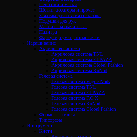
Перчатки и маски
Щетки, дозаторы и прочее
Зажимы для снятия гель-лака
Подушки для рук
Магниты кошачий глаз
Палитра
Фартуки, сумки, косметички
Наращивание
Акриловая система
Акриловая система TNL
Акриловая система ELPAZA
Акриловая система Global Fashion
Акриловая система RuNail
Гелевая система
Гелевая система Vogue Nails
Гелевая система TNL
Гелевая система ELPAZA
Гелевая система F.O.X
Гелевая система RuNail
Гелевая система Global Fashion
Формы — типсы
Типсорезы
Инструмент
Кисти
Кисти для дизайна