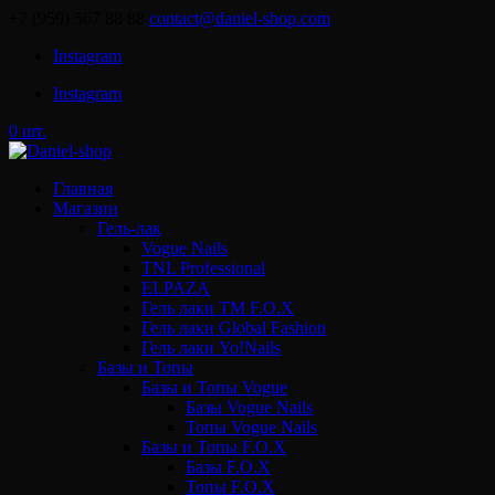
+7 (959) 567 88 88
contact@daniel-shop.com
Instagram
Instagram
0 шт.
Главная
Магазин
Гель-лак
Vogue Nails
TNL Professional
ELPAZA
Гель лаки ТМ F.O.X
Гель лаки Global Fashion
Гель лаки Yo!Nails
Базы и Топы
Базы и Топы Vogue
Базы Vogue Nails
Топы Vogue Nails
Базы и Топы F.O.X
Базы F.O.X
Топы F.O.X