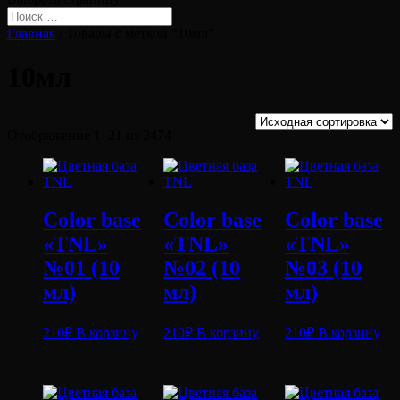
Главная
/ Товары с меткой “10мл”
10мл
Отображение 1–21 из 2474
Color base
Color base
Color base
«TNL»
«TNL»
«TNL»
№01 (10
№02 (10
№03 (10
мл)
мл)
мл)
210
₽
В корзину
210
₽
В корзину
210
₽
В корзину