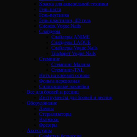
Краска для акварельной техники
Гель-паста
Гель-паутинка
Гель-пластилин, 4D гель
Снежок Vogue Nails
Слайдеры
Слайдеры ANIME
Слайдеры LAQUE
Слайдеры Vogue Nails
Трафарет Vogue Nails
Стемпинг
Стемпинг Малина
Стемпинг-TNL
Нить на клеевой основе
Фольга переводная
Силиконовые наклейки
Все для бровей и ресниц
Инструменты для бровей и ресниц
Оборудование
Лампы
Стерилизаторы
Вытяжки
Фрезеры
Аксессуары
Салфетки безворсов