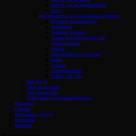
Кисти для моделирования
Дотс
Инструменты для маникюра/педикюра
Кусачки маникюрные
Ножницы
Лопатка (пушер)
Лоток металлический для
стерилизации
Фрезы
Апельсиновые палочки
Бафы
Пилки
Полировщики
Терки для стоп
Жидкости
Уход за ногтями
Уход за ногами
Депиляция и парафинотерапия
Новинки
Скидки
Доставка и оплата
Контакты
Корзина
Выбрать страницу