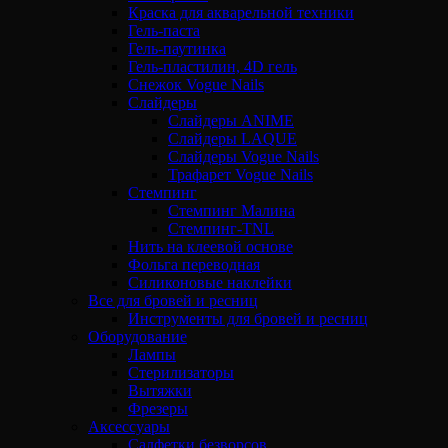
Краска для акварельной техники
Гель-паста
Гель-паутинка
Гель-пластилин, 4D гель
Снежок Vogue Nails
Слайдеры
Слайдеры ANIME
Слайдеры LAQUE
Слайдеры Vogue Nails
Трафарет Vogue Nails
Стемпинг
Стемпинг Малина
Стемпинг-TNL
Нить на клеевой основе
Фольга переводная
Силиконовые наклейки
Все для бровей и ресниц
Инструменты для бровей и ресниц
Оборудование
Лампы
Стерилизаторы
Вытяжки
Фрезеры
Аксессуары
Салфетки безворсов