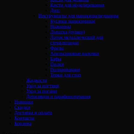
Кисти для моделирования
Дотс
Инструменты для маникюра/педикюра
Кусачки маникюрные
Ножницы
Лопатка (пушер)
Лоток металлический для
стерилизации
Фрезы
Апельсиновые палочки
Бафы
Пилки
Полировщики
Терки для стоп
Жидкости
Уход за ногтями
Уход за ногами
Депиляция и парафинотерапия
Новинки
Скидки
Доставка и оплата
Контакты
Корзина
Выбрать страницу