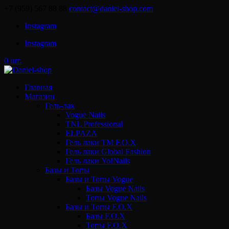
+7 (959) 567 88 88
contact@daniel-shop.com
Instagram
Instagram
0 шт.
Главная
Магазин
Гель-лак
Vogue Nails
TNL Professional
ELPAZA
Гель лаки ТМ F.O.X
Гель лаки Global Fashion
Гель лаки Yo!Nails
Базы и Топы
Базы и Топы Vogue
Базы Vogue Nails
Топы Vogue Nails
Базы и Топы F.O.X
Базы F.O.X
Топы F.O.X