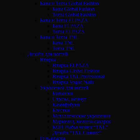
Базы и Топы Global Fashion
Базы Global Fashion
Топы Global Fashion
Базы и Топы ELPAZA
Базы ELPAZA
Топы ELPAZA
Базы и Топы TNL
Базы TNL
Топы TNL
Дизайн для ногтей
Втирка
Втирка ELPAZA
Втирка Global Fashion
Втирка TNL Professional
Втирка Vogue Nails
Украшения для ногтей
Бульонки
Стразы, жемчуг
Камифубуки
Блестки
Металлические украшения
Мармелад, меланж-сахарок
КОИ Рыбья чешуя “TNL”
Дизайн “TNL Сияние”
Гель-краска