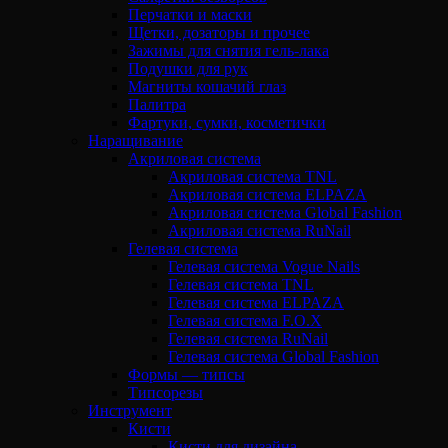
Перчатки и маски
Щетки, дозаторы и прочее
Зажимы для снятия гель-лака
Подушки для рук
Магниты кошачий глаз
Палитра
Фартуки, сумки, косметички
Наращивание
Акриловая система
Акриловая система TNL
Акриловая система ELPAZA
Акриловая система Global Fashion
Акриловая система RuNail
Гелевая система
Гелевая система Vogue Nails
Гелевая система TNL
Гелевая система ELPAZA
Гелевая система F.O.X
Гелевая система RuNail
Гелевая система Global Fashion
Формы — типсы
Типсорезы
Инструмент
Кисти
Кисти для дизайна