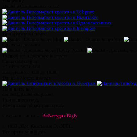
В корзину
Daniel в Социальных сетях
Принимаем к оплате
Службы доставки
Подробнее о доставке и оплате
Связаться сейчас
+7 (959) 567 88 88
Ежедневно с 9:00 до 18:00
Daniel в Мессенджерах
Напишите нам
contact@daniel-shop.com
Почта директора.
Все письма обрабатываются.
Создание сайта —
Веб-студия Bigly
© 1992-2024. Компания DANIEL.
Все права защищены.