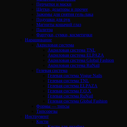
Перчатки и маски
Щетки, дозаторы и прочее
Зажимы для снятия гель-лака
Подушки для рук
Магниты кошачий глаз
Палитра
Фартуки, сумки, косметички
Наращивание
Акриловая система
Акриловая система TNL
Акриловая система ELPAZA
Акриловая система Global Fashion
Акриловая система RuNail
Гелевая система
Гелевая система Vogue Nails
Гелевая система TNL
Гелевая система ELPAZA
Гелевая система F.O.X
Гелевая система RuNail
Гелевая система Global Fashion
Формы — типсы
Типсорезы
Инструмент
Кисти
Кисти для дизайна