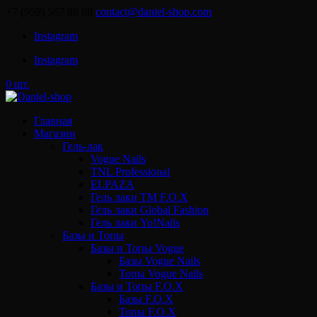
+7 (959) 567 88 88
contact@daniel-shop.com
Instagram
Instagram
0 шт.
Главная
Магазин
Гель-лак
Vogue Nails
TNL Professional
ELPAZA
Гель лаки ТМ F.O.X
Гель лаки Global Fashion
Гель лаки Yo!Nails
Базы и Топы
Базы и Топы Vogue
Базы Vogue Nails
Топы Vogue Nails
Базы и Топы F.O.X
Базы F.O.X
Топы F.O.X