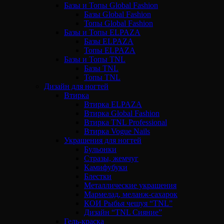
Базы и Топы Global Fashion
Базы Global Fashion
Топы Global Fashion
Базы и Топы ELPAZA
Базы ELPAZA
Топы ELPAZA
Базы и Топы TNL
Базы TNL
Топы TNL
Дизайн для ногтей
Втирка
Втирка ELPAZA
Втирка Global Fashion
Втирка TNL Professional
Втирка Vogue Nails
Украшения для ногтей
Бульонки
Стразы, жемчуг
Камифубуки
Блестки
Металлические украшения
Мармелад, меланж-сахарок
КОИ Рыбья чешуя “TNL”
Дизайн “TNL Сияние”
Гель-краска