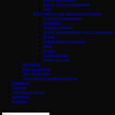
Кисти для моделирования
Дотс
Инструменты для маникюра/педикюра
Кусачки маникюрные
Ножницы
Лопатка (пушер)
Лоток металлический для стерилизации
Фрезы
Апельсиновые палочки
Бафы
Пилки
Полировщики
Терки для стоп
Жидкости
Уход за ногтями
Уход за ногами
Депиляция и парафинотерапия
Новинки
Скидки
Доставка и оплата
Контакты
Корзина
Выбрать страницу