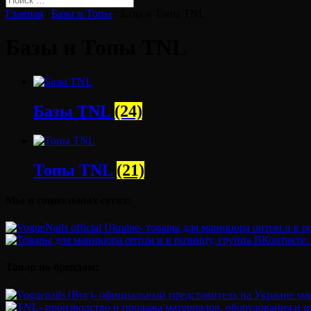
Главная
/
Базы и Топы
/ Базы и Топы TNL
Базы и Топы TNL
Базы TNL
(24)
Топы TNL
(21)
Мы в социальных сетях:
Товар по брендам: