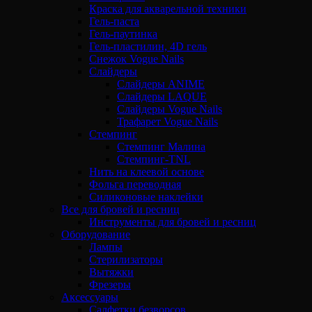
Краска для акварельной техники
Гель-паста
Гель-паутинка
Гель-пластилин, 4D гель
Снежок Vogue Nails
Слайдеры
Слайдеры ANIME
Слайдеры LAQUE
Слайдеры Vogue Nails
Трафарет Vogue Nails
Стемпинг
Стемпинг Малина
Стемпинг-TNL
Нить на клеевой основе
Фольга переводная
Силиконовые наклейки
Все для бровей и ресниц
Инструменты для бровей и ресниц
Оборудование
Лампы
Стерилизаторы
Вытяжки
Фрезеры
Аксессуары
Салфетки безворсов