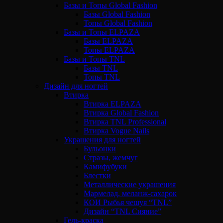
Базы и Топы Global Fashion
Базы Global Fashion
Топы Global Fashion
Базы и Топы ELPAZA
Базы ELPAZA
Топы ELPAZA
Базы и Топы TNL
Базы TNL
Топы TNL
Дизайн для ногтей
Втирка
Втирка ELPAZA
Втирка Global Fashion
Втирка TNL Professional
Втирка Vogue Nails
Украшения для ногтей
Бульонки
Стразы, жемчуг
Камифубуки
Блестки
Металлические украшения
Мармелад, меланж-сахарок
КОИ Рыбья чешуя “TNL”
Дизайн “TNL Сияние”
Гель-краска