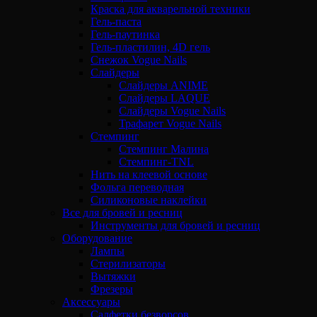
Краска для акварельной техники
Гель-паста
Гель-паутинка
Гель-пластилин, 4D гель
Снежок Vogue Nails
Слайдеры
Слайдеры ANIME
Слайдеры LAQUE
Слайдеры Vogue Nails
Трафарет Vogue Nails
Стемпинг
Стемпинг Малина
Стемпинг-TNL
Нить на клеевой основе
Фольга переводная
Силиконовые наклейки
Все для бровей и ресниц
Инструменты для бровей и ресниц
Оборудование
Лампы
Стерилизаторы
Вытяжки
Фрезеры
Аксессуары
Салфетки безворсов