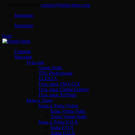
+7 (959) 567 88 88
contact@daniel-shop.com
Instagram
Instagram
0 шт.
Главная
Магазин
Гель-лак
Vogue Nails
TNL Professional
ELPAZA
Гель лаки ТМ F.O.X
Гель лаки Global Fashion
Гель лаки Yo!Nails
Базы и Топы
Базы и Топы Vogue
Базы Vogue Nails
Топы Vogue Nails
Базы и Топы F.O.X
Базы F.O.X
Топы F.O.X