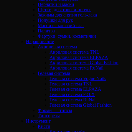
Перчатки и маски
Щетки, дозаторы и прочее
Зажимы для снятия гель-лака
Подушки для рук
Магниты кошачий глаз
Палитра
Фартуки, сумки, косметички
Наращивание
Акриловая система
Акриловая система TNL
Акриловая система ELPAZA
Акриловая система Global Fashion
Акриловая система RuNail
Гелевая система
Гелевая система Vogue Nails
Гелевая система TNL
Гелевая система ELPAZA
Гелевая система F.O.X
Гелевая система RuNail
Гелевая система Global Fashion
Формы — типсы
Типсорезы
Инструмент
Кисти
Кисти для дизайна