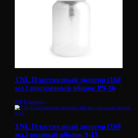
TNL Пластиковый дозатор (160
мл.) прозрачный ободок P9-16
85
₽
В корзину
TNL Пластиковый дозатор (160
мл.) розовый ободок 9-15