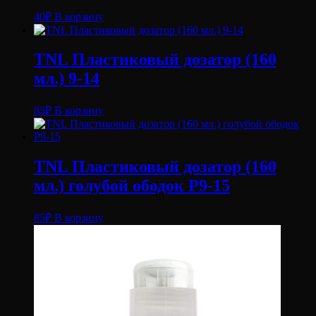
40
₽
В корзину
TNL Пластиковый дозатор (160
мл.) 9-14
85
₽
В корзину
TNL Пластиковый дозатор (160
мл.) голубой ободок P9-15
85
₽
В корзину