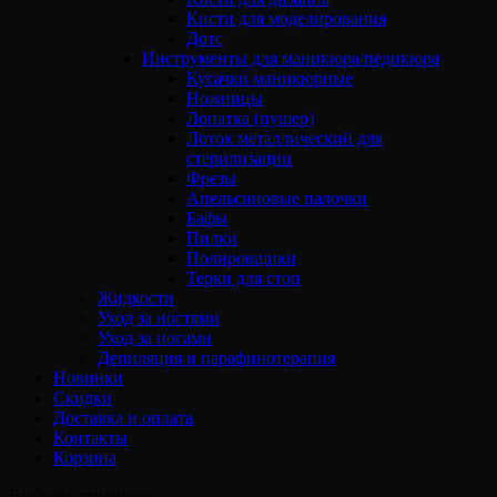
Кисти для моделирования
Дотс
Инструменты для маникюра/педикюра
Кусачки маникюрные
Ножницы
Лопатка (пушер)
Лоток металлический для
стерилизации
Фрезы
Апельсиновые палочки
Бафы
Пилки
Полировщики
Терки для стоп
Жидкости
Уход за ногтями
Уход за ногами
Депиляция и парафинотерапия
Новинки
Скидки
Доставка и оплата
Контакты
Корзина
Выбрать страницу