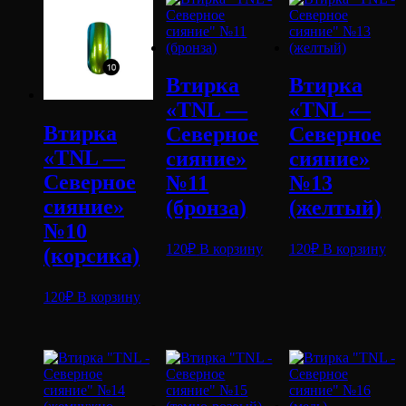
Втирка
Втирка
«TNL —
«TNL —
Втирка
Северное
Северное
«TNL —
сияние»
сияние»
Северное
№11
№13
сияние»
(бронза)
(желтый)
№10
120
₽
В корзину
120
₽
В корзину
(корсика)
120
₽
В корзину