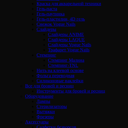
Краска для акварельной техники
Гель-паста
Гель-паутинка
Гель-пластилин, 4D гель
Снежок Vogue Nails
Слайдеры
Слайдеры ANIME
Слайдеры LAQUE
Слайдеры Vogue Nails
Трафарет Vogue Nails
Стемпинг
Стемпинг Малина
Стемпинг-TNL
Нить на клеевой основе
Фольга переводная
Силиконовые наклейки
Все для бровей и ресниц
Инструменты для бровей и ресниц
Оборудование
Лампы
Стерилизаторы
Вытяжки
Фрезеры
Аксессуары
Салфетки безворсов