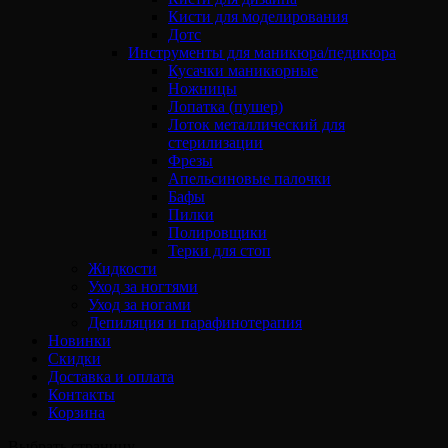
Кисти для моделирования
Дотс
Инструменты для маникюра/педикюра
Кусачки маникюрные
Ножницы
Лопатка (пушер)
Лоток металлический для
стерилизации
Фрезы
Апельсиновые палочки
Бафы
Пилки
Полировщики
Терки для стоп
Жидкости
Уход за ногтями
Уход за ногами
Депиляция и парафинотерапия
Новинки
Скидки
Доставка и оплата
Контакты
Корзина
Выбрать страницу