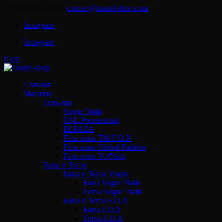
+7 (959) 567 88 88
contact@daniel-shop.com
Instagram
Instagram
0 шт.
Главная
Магазин
Гель-лак
Vogue Nails
TNL Professional
ELPAZA
Гель лаки ТМ F.O.X
Гель лаки Global Fashion
Гель лаки Yo!Nails
Базы и Топы
Базы и Топы Vogue
Базы Vogue Nails
Топы Vogue Nails
Базы и Топы F.O.X
Базы F.O.X
Топы F.O.X