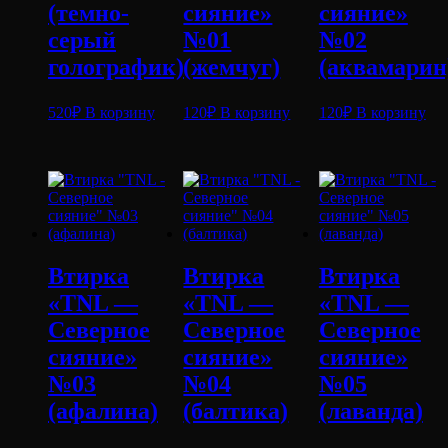
(темно-
сияние»
сияние»
серый
№01
№02
голографик)
(жемчуг)
(аквамарин
520
₽
В корзину
120
₽
В корзину
120
₽
В корзину
Втирка
Втирка
Втирка
«TNL —
«TNL —
«TNL —
Северное
Северное
Северное
сияние»
сияние»
сияние»
№03
№04
№05
(афалина)
(балтика)
(лаванда)