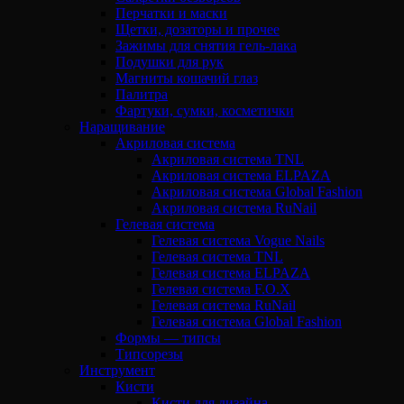
Перчатки и маски
Щетки, дозаторы и прочее
Зажимы для снятия гель-лака
Подушки для рук
Магниты кошачий глаз
Палитра
Фартуки, сумки, косметички
Наращивание
Акриловая система
Акриловая система TNL
Акриловая система ELPAZA
Акриловая система Global Fashion
Акриловая система RuNail
Гелевая система
Гелевая система Vogue Nails
Гелевая система TNL
Гелевая система ELPAZA
Гелевая система F.O.X
Гелевая система RuNail
Гелевая система Global Fashion
Формы — типсы
Типсорезы
Инструмент
Кисти
Кисти для дизайна