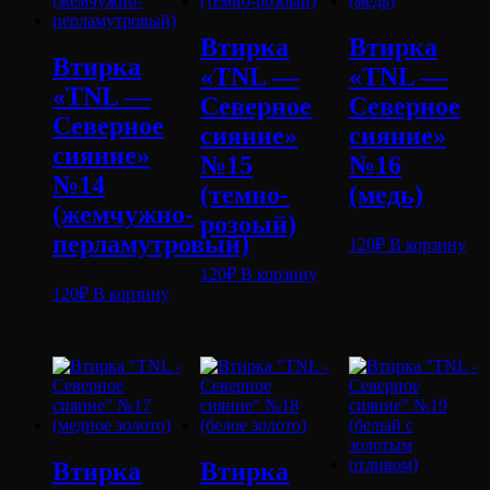
Втирка
Втирка
Втирка
«TNL —
«TNL —
«TNL —
Северное
Северное
Северное
сияние»
сияние»
сияние»
№15
№16
№14
(темно-
(медь)
(жемчужно-
розоый)
перламутровый)
120
₽
В корзину
120
₽
В корзину
120
₽
В корзину
Втирка
Втирка