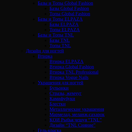
Базы и Топы Global Fashion
Базы Global Fashion
Топы Global Fashion
Базы и Топы ELPAZA
Базы ELPAZA
Топы ELPAZA
Базы и Топы TNL
Базы TNL
Топы TNL
Дизайн для ногтей
Втирка
Втирка ELPAZA
Втирка Global Fashion
Втирка TNL Professional
Втирка Vogue Nails
Украшения для ногтей
Бульонки
Стразы, жемчуг
Камифубуки
Блестки
Металлические украшения
Мармелад, меланж-сахарок
КОИ Рыбья чешуя “TNL”
Дизайн “TNL Сияние”
Гель-краска