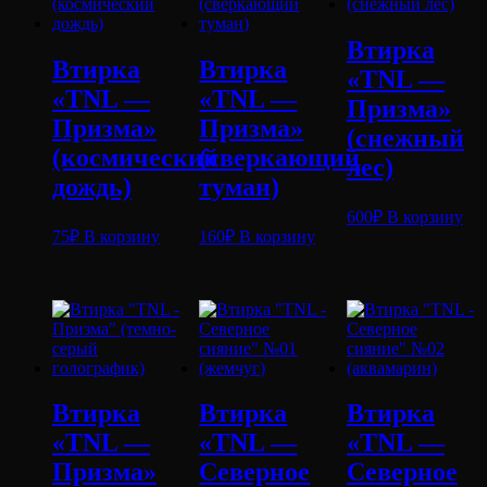
Втирка
Втирка
Втирка
«TNL —
«TNL —
«TNL —
Призма»
Призма»
Призма»
(снежный
(космический
(сверкающий
лес)
дождь)
туман)
600
₽
В корзину
75
₽
В корзину
160
₽
В корзину
Втирка
Втирка
Втирка
«TNL —
«TNL —
«TNL —
Призма»
Северное
Северное