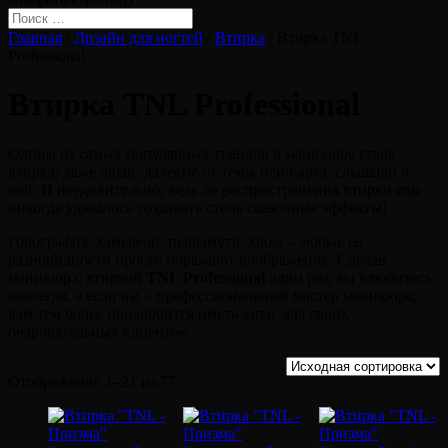
Главная
/
Дизайн для ногтей
/
Втирка
/ Втирка TNL
Professional
Втирка TNL Professional
Одним из самых популярных трендов в маникюре стала
втирка: даже люди, далекие от темы нейл-арта, слышали о
ней. И неудивительно, ведь до распространения втирки еще
никогда удавалось создавать столь сказочные эффекты!
Голография, хамелеон, перламутр, хром – любые ее
разновидности просто поражают воображение. Сделав
маникюр с втиркой
TNL Professional
один раз, вы влюбитесь
навсегда, а если вы – профессиональный мастер маникюра,
вам тем более понадобится иметь запас для своих
очаровательных клиенток.
Отображение 1–21 из 77