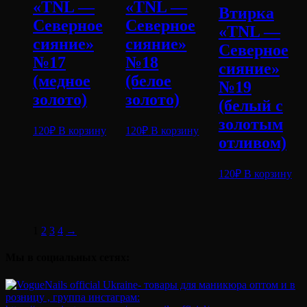
«TNL —
«TNL —
Втирка
Северное
Северное
«TNL —
сияние»
сияние»
Северное
№17
№18
сияние»
(медное
(белое
№19
золото)
золото)
(белый с
золотым
120
₽
В корзину
120
₽
В корзину
отливом)
120
₽
В корзину
1
2
3
4
→
Мы в социальных сетях: