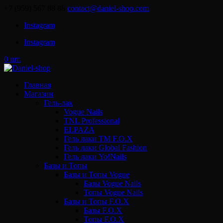
+7 (959) 567 88 88
contact@daniel-shop.com
Instagram
Instagram
0 шт.
Главная
Магазин
Гель-лак
Vogue Nails
TNL Professional
ELPAZA
Гель лаки ТМ F.O.X
Гель лаки Global Fashion
Гель лаки Yo!Nails
Базы и Топы
Базы и Топы Vogue
Базы Vogue Nails
Топы Vogue Nails
Базы и Топы F.O.X
Базы F.O.X
Топы F.O.X