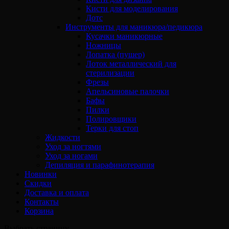
Кисти для моделирования
Дотс
Инструменты для маникюра/педикюра
Кусачки маникюрные
Ножницы
Лопатка (пушер)
Лоток металлический для
стерилизации
Фрезы
Апельсиновые палочки
Бафы
Пилки
Полировщики
Терки для стоп
Жидкости
Уход за ногтями
Уход за ногами
Депиляция и парафинотерапия
Новинки
Скидки
Доставка и оплата
Контакты
Корзина
Выбрать страницу