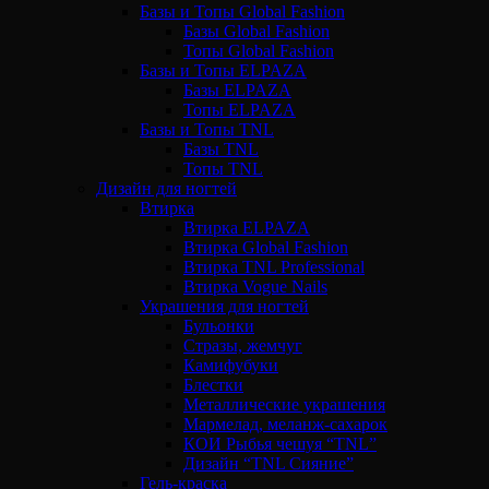
Базы и Топы Global Fashion
Базы Global Fashion
Топы Global Fashion
Базы и Топы ELPAZA
Базы ELPAZA
Топы ELPAZA
Базы и Топы TNL
Базы TNL
Топы TNL
Дизайн для ногтей
Втирка
Втирка ELPAZA
Втирка Global Fashion
Втирка TNL Professional
Втирка Vogue Nails
Украшения для ногтей
Бульонки
Стразы, жемчуг
Камифубуки
Блестки
Металлические украшения
Мармелад, меланж-сахарок
КОИ Рыбья чешуя “TNL”
Дизайн “TNL Сияние”
Гель-краска