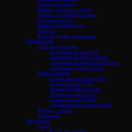
Перчатки и маски
Щетки, дозаторы и прочее
Зажимы для снятия гель-лака
Подушки для рук
Магниты кошачий глаз
Палитра
Фартуки, сумки, косметички
Наращивание
Акриловая система
Акриловая система TNL
Акриловая система ELPAZA
Акриловая система Global Fashion
Акриловая система RuNail
Гелевая система
Гелевая система Vogue Nails
Гелевая система TNL
Гелевая система ELPAZA
Гелевая система F.O.X
Гелевая система RuNail
Гелевая система Global Fashion
Формы — типсы
Типсорезы
Инструмент
Кисти
Кисти для дизайна