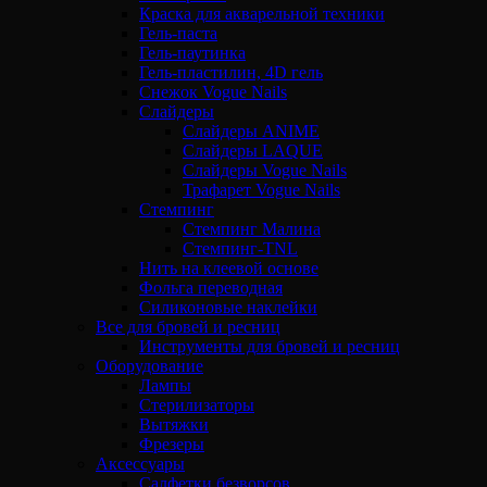
Краска для акварельной техники
Гель-паста
Гель-паутинка
Гель-пластилин, 4D гель
Снежок Vogue Nails
Слайдеры
Слайдеры ANIME
Слайдеры LAQUE
Слайдеры Vogue Nails
Трафарет Vogue Nails
Стемпинг
Стемпинг Малина
Стемпинг-TNL
Нить на клеевой основе
Фольга переводная
Силиконовые наклейки
Все для бровей и ресниц
Инструменты для бровей и ресниц
Оборудование
Лампы
Стерилизаторы
Вытяжки
Фрезеры
Аксессуары
Салфетки безворсов