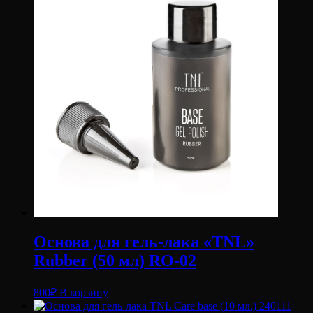
Основа для гель-лака «TNL»
Rubber (50 мл) RO-02
800
₽
В корзину