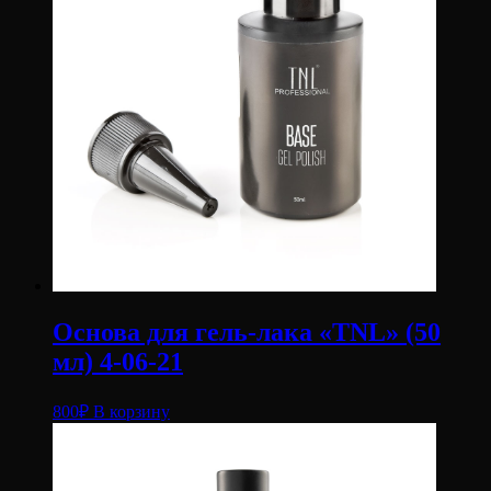
Основа для гель-лака «TNL» (50
мл) 4-06-21
800
₽
В корзину