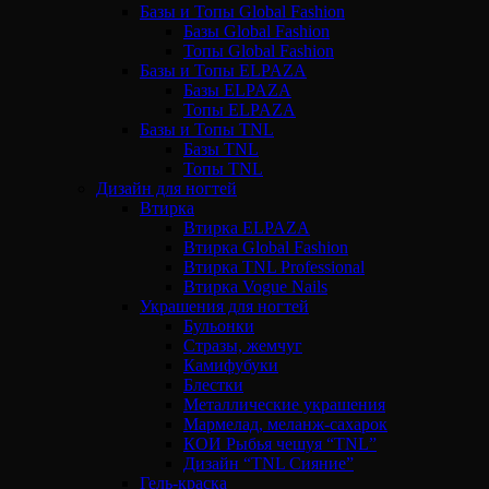
Базы и Топы Global Fashion
Базы Global Fashion
Топы Global Fashion
Базы и Топы ELPAZA
Базы ELPAZA
Топы ELPAZA
Базы и Топы TNL
Базы TNL
Топы TNL
Дизайн для ногтей
Втирка
Втирка ELPAZA
Втирка Global Fashion
Втирка TNL Professional
Втирка Vogue Nails
Украшения для ногтей
Бульонки
Стразы, жемчуг
Камифубуки
Блестки
Металлические украшения
Мармелад, меланж-сахарок
КОИ Рыбья чешуя “TNL”
Дизайн “TNL Сияние”
Гель-краска