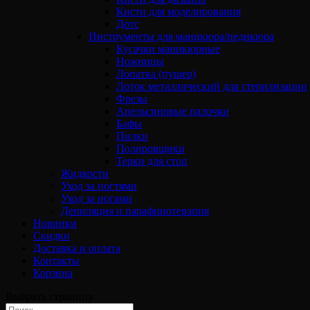
Кисти для моделирования
Дотс
Инструменты для маникюра/педикюра
Кусачки маникюрные
Ножницы
Лопатка (пушер)
Лоток металлический для стерилизации
Фрезы
Апельсиновые палочки
Бафы
Пилки
Полировщики
Терки для стоп
Жидкости
Уход за ногтями
Уход за ногами
Депиляция и парафинотерапия
Новинки
Скидки
Доставка и оплата
Контакты
Корзина
Выбрать страницу