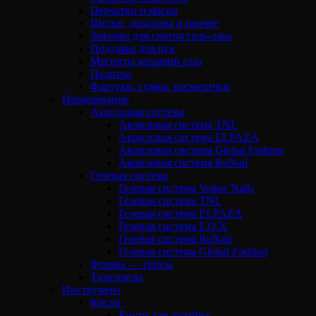
Перчатки и маски
Щетки, дозаторы и прочее
Зажимы для снятия гель-лака
Подушки для рук
Магниты кошачий глаз
Палитра
Фартуки, сумки, косметички
Наращивание
Акриловая система
Акриловая система TNL
Акриловая система ELPAZA
Акриловая система Global Fashion
Акриловая система RuNail
Гелевая система
Гелевая система Vogue Nails
Гелевая система TNL
Гелевая система ELPAZA
Гелевая система F.O.X
Гелевая система RuNail
Гелевая система Global Fashion
Формы — типсы
Типсорезы
Инструмент
Кисти
Кисти для дизайна