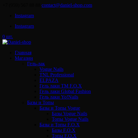
+7 (959) 567 88 88
contact@daniel-shop.com
Instagram
Instagram
0 шт.
Главная
Магазин
Гель-лак
Vogue Nails
TNL Professional
ELPAZA
Гель лаки ТМ F.O.X
Гель лаки Global Fashion
Гель лаки Yo!Nails
Базы и Топы
Базы и Топы Vogue
Базы Vogue Nails
Топы Vogue Nails
Базы и Топы F.O.X
Базы F.O.X
Топы F.O.X