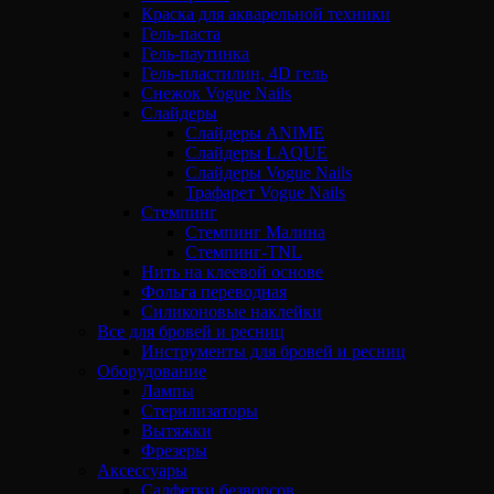
Краска для акварельной техники
Гель-паста
Гель-паутинка
Гель-пластилин, 4D гель
Снежок Vogue Nails
Слайдеры
Слайдеры ANIME
Слайдеры LAQUE
Слайдеры Vogue Nails
Трафарет Vogue Nails
Стемпинг
Стемпинг Малина
Стемпинг-TNL
Нить на клеевой основе
Фольга переводная
Силиконовые наклейки
Все для бровей и ресниц
Инструменты для бровей и ресниц
Оборудование
Лампы
Стерилизаторы
Вытяжки
Фрезеры
Аксессуары
Салфетки безворсов