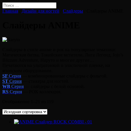
Главная
/
Дизайн для ногтей
/
Слайдеры
/ Слайдеры ANIME
Слайдеры ANIME
Слайдеры в стиле аниме и рок на популярные тематики:
Магическая битва, Токийские мстители, Лига Легенд, Jojo’s
Blizzare Adventure, Наруто и многие другие…
Печатаются на ультратонкой и эластичной пленке, на
японским оборудовании.
SF
Серия
— комбинированные слайдеры с фольгой.
ST
Серия
— стикеры для ногтей.
WB
Серия
— слайдеры с белой основой.
RS
Серия
— РОК коллекция.
Отображение 1–21 из 119