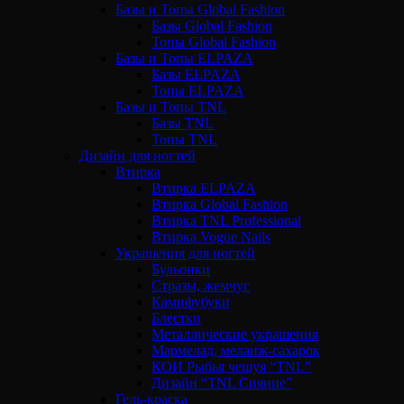
Базы и Топы Global Fashion
Базы Global Fashion
Топы Global Fashion
Базы и Топы ELPAZA
Базы ELPAZA
Топы ELPAZA
Базы и Топы TNL
Базы TNL
Топы TNL
Дизайн для ногтей
Втирка
Втирка ELPAZA
Втирка Global Fashion
Втирка TNL Professional
Втирка Vogue Nails
Украшения для ногтей
Бульонки
Стразы, жемчуг
Камифубуки
Блестки
Металлические украшения
Мармелад, меланж-сахарок
КОИ Рыбья чешуя “TNL”
Дизайн “TNL Сияние”
Гель-краска