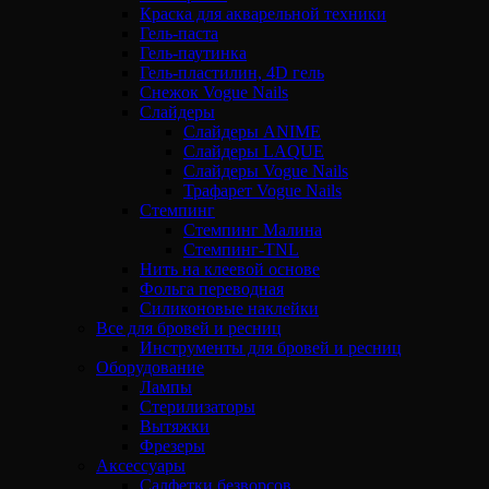
Краска для акварельной техники
Гель-паста
Гель-паутинка
Гель-пластилин, 4D гель
Снежок Vogue Nails
Слайдеры
Слайдеры ANIME
Слайдеры LAQUE
Слайдеры Vogue Nails
Трафарет Vogue Nails
Стемпинг
Стемпинг Малина
Стемпинг-TNL
Нить на клеевой основе
Фольга переводная
Силиконовые наклейки
Все для бровей и ресниц
Инструменты для бровей и ресниц
Оборудование
Лампы
Стерилизаторы
Вытяжки
Фрезеры
Аксессуары
Салфетки безворсов