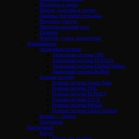
Перчатки и маски
Щетки, дозаторы и прочее
Зажимы для снятия гель-лака
Подушки для рук
Магниты кошачий глаз
Палитра
Фартуки, сумки, косметички
Наращивание
Акриловая система
Акриловая система TNL
Акриловая система ELPAZA
Акриловая система Global Fashion
Акриловая система RuNail
Гелевая система
Гелевая система Vogue Nails
Гелевая система TNL
Гелевая система ELPAZA
Гелевая система F.O.X
Гелевая система RuNail
Гелевая система Global Fashion
Формы — типсы
Типсорезы
Инструмент
Кисти
Кисти для дизайна