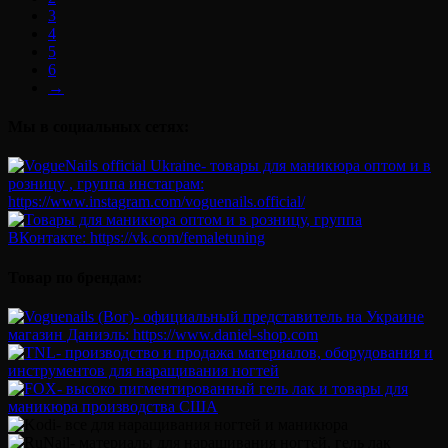
3
4
5
6
→
Мы в социальных сетях:
Товар по брендам: