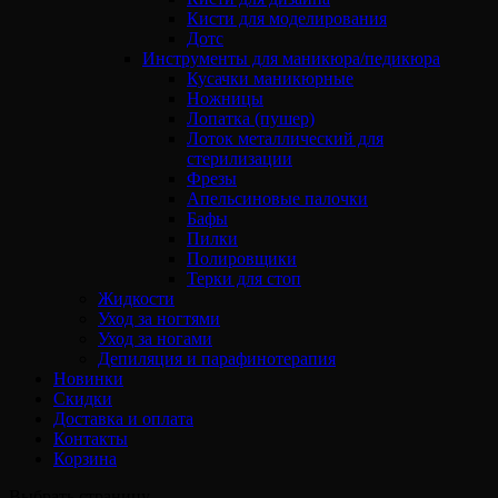
Кисти для моделирования
Дотс
Инструменты для маникюра/педикюра
Кусачки маникюрные
Ножницы
Лопатка (пушер)
Лоток металлический для
стерилизации
Фрезы
Апельсиновые палочки
Бафы
Пилки
Полировщики
Терки для стоп
Жидкости
Уход за ногтями
Уход за ногами
Депиляция и парафинотерапия
Новинки
Скидки
Доставка и оплата
Контакты
Корзина
Выбрать страницу