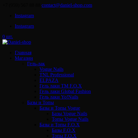
+7 (959) 567 88 88
contact@daniel-shop.com
Instagram
Instagram
0 шт.
Главная
Магазин
Гель-лак
Vogue Nails
TNL Professional
ELPAZA
Гель лаки ТМ F.O.X
Гель лаки Global Fashion
Гель лаки Yo!Nails
Базы и Топы
Базы и Топы Vogue
Базы Vogue Nails
Топы Vogue Nails
Базы и Топы F.O.X
Базы F.O.X
Топы F.O.X