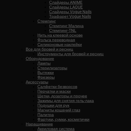
Слайдеры ANIME
Слайдеры LAQUE
Слайдеры Vogue Nails
Трафарет Vogue Nails
Стемпинг
Стемпинг Малина
Стемпинг-TNL
Нить на клеевой основе
Фольга переводная
Силиконовые наклейки
Все для бровей и ресниц
Инструменты для бровей и ресниц
Оборудование
Лампы
Стерилизаторы
Вытяжки
Фрезеры
Аксессуары
Салфетки безворсов
Перчатки и маски
Щетки, дозаторы и прочее
Зажимы для снятия гель-лака
Подушки для рук
Магниты кошачий глаз
Палитра
Фартуки, сумки, косметички
Наращивание
Акриловая система