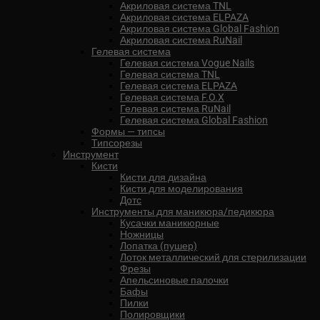
Акриловая система TNL
Акриловая система ELPAZA
Акриловая система Global Fashion
Акриловая система RuNail
Гелевая система
Гелевая система Vogue Nails
Гелевая система TNL
Гелевая система ELPAZA
Гелевая система F.O.X
Гелевая система RuNail
Гелевая система Global Fashion
Формы — типсы
Типсорезы
Инструмент
Кисти
Кисти для дизайна
Кисти для моделирования
Дотс
Инструменты для маникюра/педикюра
Кусачки маникюрные
Ножницы
Лопатка (пушер)
Лоток металлический для стерилизации
Фрезы
Апельсиновые палочки
Бафы
Пилки
Полировщики