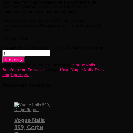
для покрытия максимально близко к кутикуле, не
затекает. Удобная кисть, которая позволяет
покрасить идеальную линию у кутикулы.
Рекомендуется наносить в 2-3 слоя. Время
полимеризации в УФ-лампе 2 мин., в LED-лампе 30
сек.
Объем 10мл
Количество товара Vogue Nails 147, Гламурная леди
В корзину
Артикул:
2200000440129
Категории:
Vogue Nails
,
Барби стиль
,
Гель-лак
Метки:
10мл
,
Vogue Nails
,
Гель-
лак
,
Премиум
Похожие товары
Vogue Nails
899, Софи