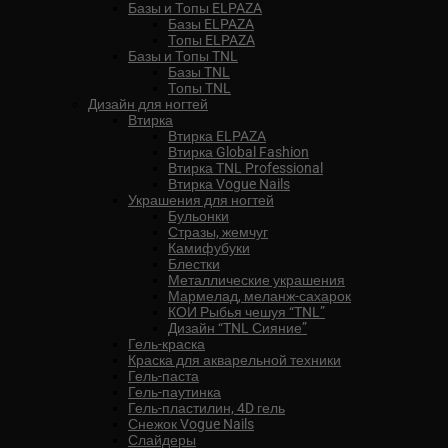
Базы и Топы ELPAZA
Базы ELPAZA
Топы ELPAZA
Базы и Топы TNL
Базы TNL
Топы TNL
Дизайн для ногтей
Втирка
Втирка ELPAZA
Втирка Global Fashion
Втирка TNL Professional
Втирка Vogue Nails
Украшения для ногтей
Бульонки
Стразы, жемчуг
Камифубуки
Блестки
Металлические украшения
Мармелад, меланж-сахарок
КОИ Рыбья чешуя “TNL”
Дизайн “TNL Сияние”
Гель-краска
Краска для акварельной техники
Гель-паста
Гель-паутинка
Гель-пластилин, 4D гель
Снежок Vogue Nails
Слайдеры