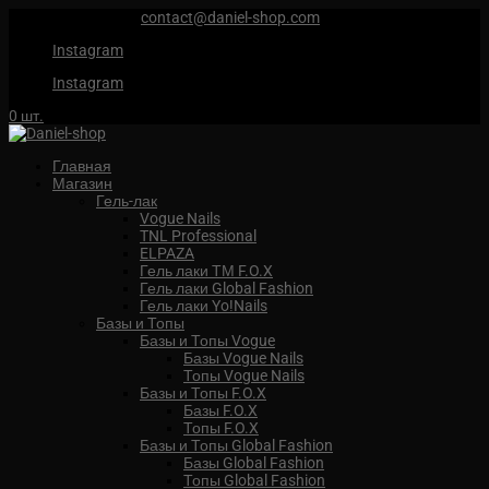
+7 (959) 567 88 88
contact@daniel-shop.com
Instagram
Instagram
0 шт.
Главная
Магазин
Гель-лак
Vogue Nails
TNL Professional
ELPAZA
Гель лаки ТМ F.O.X
Гель лаки Global Fashion
Гель лаки Yo!Nails
Базы и Топы
Базы и Топы Vogue
Базы Vogue Nails
Топы Vogue Nails
Базы и Топы F.O.X
Базы F.O.X
Топы F.O.X
Базы и Топы Global Fashion
Базы Global Fashion
Топы Global Fashion