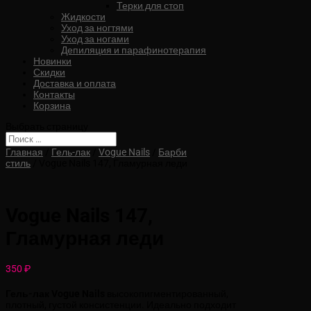
Терки для стоп
Жидкости
Уход за ногтями
Уход за ногами
Депиляция и парафинотерапия
Новинки
Скидки
Доставка и оплата
Контакты
Корзина
Выбрать страницу
Главная
/
Гель-лак
/
Vogue Nails
/
Барби
стиль
/ Vogue Nails 147, Гламурная леди
Vogue Nails 147,
Гламурная леди
350
₽
Гель-лак Vogue Nails
высокопигментированный,
плотный, густой консистенции. Идеально подходит