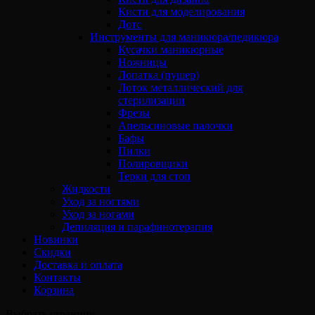
Кисти для моделирования
Дотс
Инструменты для маникюра/педикюра
Кусачки маникюрные
Ножницы
Лопатка (пушер)
Лоток металлический для
стерилизации
Фрезы
Апельсиновые палочки
Бафы
Пилки
Полировщики
Терки для стоп
Жидкости
Уход за ногтями
Уход за ногами
Депиляция и парафинотерапия
Новинки
Скидки
Доставка и оплата
Контакты
Корзина
Выбрать страницу