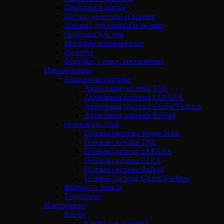
Перчатки и маски
Щетки, дозаторы и прочее
Зажимы для снятия гель-лака
Подушки для рук
Магниты кошачий глаз
Палитра
Фартуки, сумки, косметички
Наращивание
Акриловая система
Акриловая система TNL
Акриловая система ELPAZA
Акриловая система Global Fashion
Акриловая система RuNail
Гелевая система
Гелевая система Vogue Nails
Гелевая система TNL
Гелевая система ELPAZA
Гелевая система F.O.X
Гелевая система RuNail
Гелевая система Global Fashion
Формы — типсы
Типсорезы
Инструмент
Кисти
Кисти для дизайна