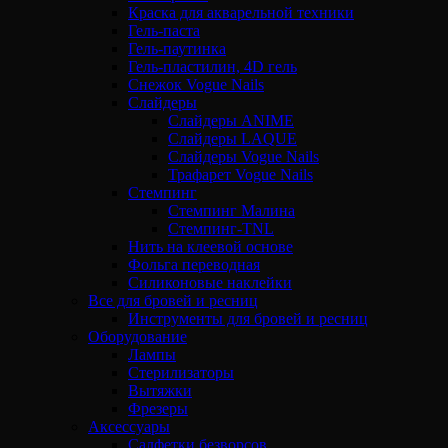
Краска для акварельной техники
Гель-паста
Гель-паутинка
Гель-пластилин, 4D гель
Снежок Vogue Nails
Слайдеры
Слайдеры ANIME
Слайдеры LAQUE
Слайдеры Vogue Nails
Трафарет Vogue Nails
Стемпинг
Стемпинг Малина
Стемпинг-TNL
Нить на клеевой основе
Фольга переводная
Силиконовые наклейки
Все для бровей и ресниц
Инструменты для бровей и ресниц
Оборудование
Лампы
Стерилизаторы
Вытяжки
Фрезеры
Аксессуары
Салфетки безворсов