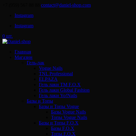
+7 (959) 567 88 88
contact@daniel-shop.com
Instagram
Instagram
0 шт.
Главная
Магазин
Гель-лак
Vogue Nails
TNL Professional
ELPAZA
Гель лаки ТМ F.O.X
Гель лаки Global Fashion
Гель лаки Yo!Nails
Базы и Топы
Базы и Топы Vogue
Базы Vogue Nails
Топы Vogue Nails
Базы и Топы F.O.X
Базы F.O.X
Топы F.O.X