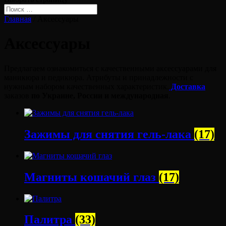
Главная
/ Аксессуары
Аксессуары
Предлагаем ознакомиться с качественными аксессуарами для
маникюра и педикюра. Атрибуты и принадлежности с
нужным набором качественных характеристик.
Доставка
заказов
по Украине, России и международная
.
Зажимы для снятия гель-лака
(17)
Магниты кошачий глаз
(17)
Палитра
(33)