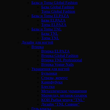
Базы и Топы Global Fashion
Базы Global Fashion
Топы Global Fashion
Базы и Топы ELPAZA
Базы ELPAZA
Топы ELPAZA
Базы и Топы TNL
Базы TNL
Топы TNL
Дизайн для ногтей
Втирка
Втирка ELPAZA
Втирка Global Fashion
Втирка TNL Professional
Втирка Vogue Nails
Украшения для ногтей
Бульонки
Стразы, жемчуг
Камифубуки
Блестки
Металлические украшения
Мармелад, меланж-сахарок
КОИ Рыбья чешуя “TNL”
Дизайн “TNL Сияние”
Гель-краска