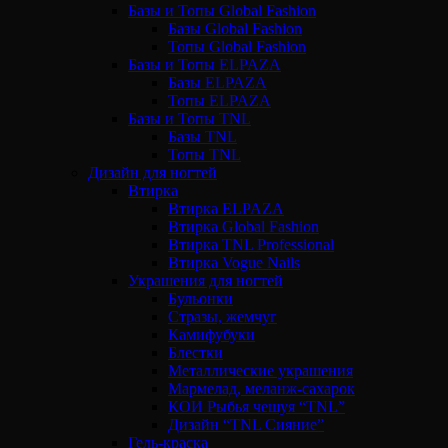
Базы и Топы Global Fashion
Базы Global Fashion
Топы Global Fashion
Базы и Топы ELPAZA
Базы ELPAZA
Топы ELPAZA
Базы и Топы TNL
Базы TNL
Топы TNL
Дизайн для ногтей
Втирка
Втирка ELPAZA
Втирка Global Fashion
Втирка TNL Professional
Втирка Vogue Nails
Украшения для ногтей
Бульонки
Стразы, жемчуг
Камифубуки
Блестки
Металлические украшения
Мармелад, меланж-сахарок
КОИ Рыбья чешуя “TNL”
Дизайн “TNL Сияние”
Гель-краска