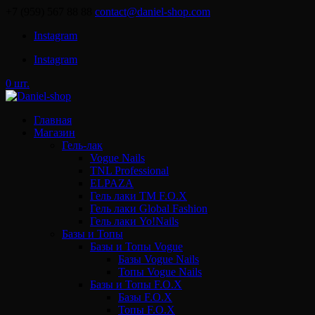
+7 (959) 567 88 88
contact@daniel-shop.com
Instagram
Instagram
0 шт.
Главная
Магазин
Гель-лак
Vogue Nails
TNL Professional
ELPAZA
Гель лаки ТМ F.O.X
Гель лаки Global Fashion
Гель лаки Yo!Nails
Базы и Топы
Базы и Топы Vogue
Базы Vogue Nails
Топы Vogue Nails
Базы и Топы F.O.X
Базы F.O.X
Топы F.O.X