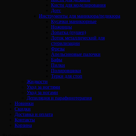
Кисти для моделирования
Дотс
Инструменты для маникюра/педикюра
Кусачки маникюрные
Ножницы
Лопатка (пушер)
Лоток металлический для
стерилизации
Фрезы
Апельсиновые палочки
Бафы
Пилки
Полировщики
Терки для стоп
Жидкости
Уход за ногтями
Уход за ногами
Депиляция и парафинотерапия
Новинки
Скидки
Доставка и оплата
Контакты
Корзина
Выбрать страницу