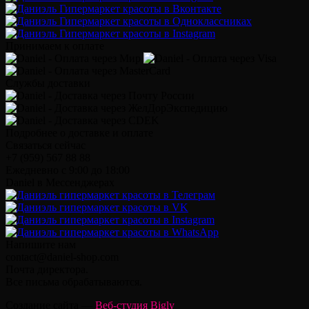
Принимаем к оплате
Службы доставки
Подробнее о доставке и оплате
Связаться сейчас
+7 (959) 567 88 88
Ежедневно с 9:00 до 18:00
Daniel в Мессенджерах
Напишите нам
contact@daniel-shop.com
Почта директора.
Все письма обрабатываются.
Создание сайта —
Веб-студия Bigly