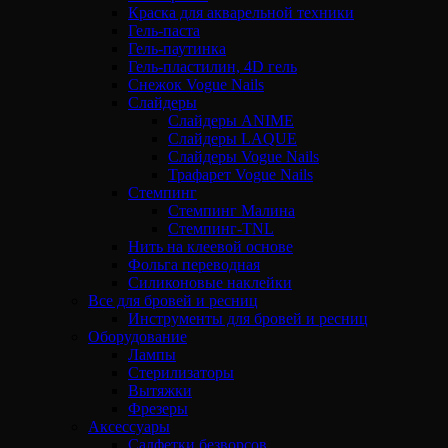
Краска для акварельной техники
Гель-паста
Гель-паутинка
Гель-пластилин, 4D гель
Снежок Vogue Nails
Слайдеры
Слайдеры ANIME
Слайдеры LAQUE
Слайдеры Vogue Nails
Трафарет Vogue Nails
Стемпинг
Стемпинг Малина
Стемпинг-TNL
Нить на клеевой основе
Фольга переводная
Силиконовые наклейки
Все для бровей и ресниц
Инструменты для бровей и ресниц
Оборудование
Лампы
Стерилизаторы
Вытяжки
Фрезеры
Аксессуары
Салфетки безворсов