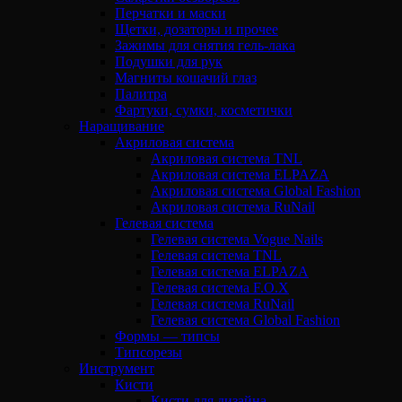
Перчатки и маски
Щетки, дозаторы и прочее
Зажимы для снятия гель-лака
Подушки для рук
Магниты кошачий глаз
Палитра
Фартуки, сумки, косметички
Наращивание
Акриловая система
Акриловая система TNL
Акриловая система ELPAZA
Акриловая система Global Fashion
Акриловая система RuNail
Гелевая система
Гелевая система Vogue Nails
Гелевая система TNL
Гелевая система ELPAZA
Гелевая система F.O.X
Гелевая система RuNail
Гелевая система Global Fashion
Формы — типсы
Типсорезы
Инструмент
Кисти
Кисти для дизайна