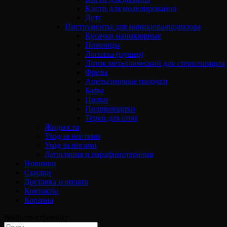
Кисти для моделирования
Дотс
Инструменты для маникюра/педикюра
Кусачки маникюрные
Ножницы
Лопатка (пушер)
Лоток металлический для стерилизации
Фрезы
Апельсиновые палочки
Бафы
Пилки
Полировщики
Терки для стоп
Жидкости
Уход за ногтями
Уход за ногами
Депиляция и парафинотерапия
Новинки
Скидки
Доставка и оплата
Контакты
Корзина
Выбрать страницу