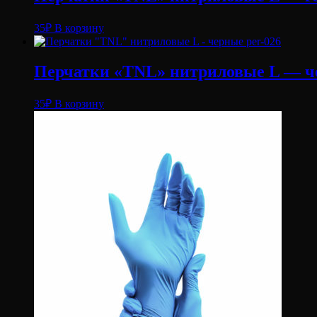
35
₽
В корзину
Перчатки «TNL» нитриловые L — чер
35
₽
В корзину