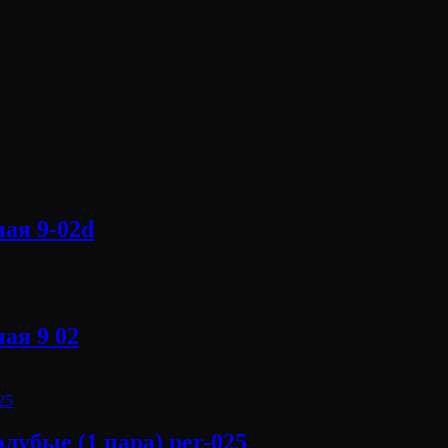
ая 9-02d
ая 9 02
убые (1 пара) per-025