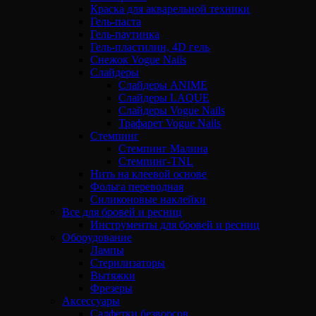
Краска для акварельной техники
Гель-паста
Гель-паутинка
Гель-пластилин, 4D гель
Снежок Vogue Nails
Слайдеры
Слайдеры ANIME
Слайдеры LAQUE
Слайдеры Vogue Nails
Трафарет Vogue Nails
Стемпинг
Стемпинг Малина
Стемпинг-TNL
Нить на клеевой основе
Фольга переводная
Силиконовые наклейки
Все для бровей и ресниц
Инструменты для бровей и ресниц
Оборудование
Лампы
Стерилизаторы
Вытяжки
Фрезеры
Аксессуары
Салфетки безворсов