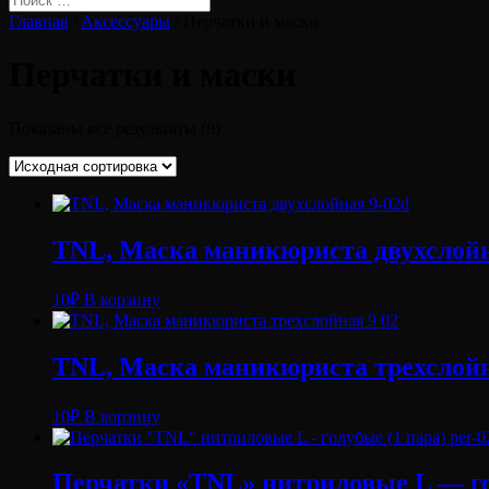
Главная
/
Аксессуары
/ Перчатки и маски
Перчатки и маски
Показаны все результаты (8)
TNL, Маска маникюриста двухслойн
10
₽
В корзину
TNL, Маска маникюриста трехслойн
10
₽
В корзину
Перчатки «TNL» нитриловые L — гол