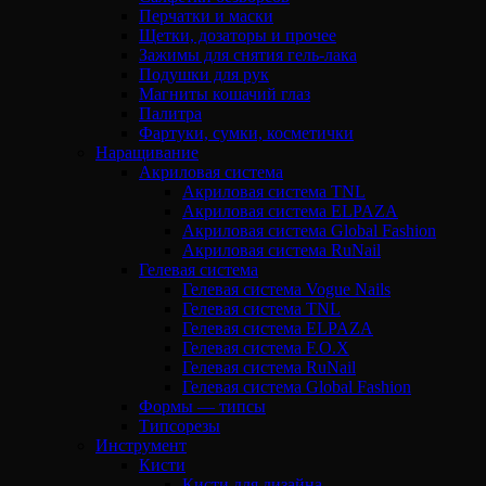
Перчатки и маски
Щетки, дозаторы и прочее
Зажимы для снятия гель-лака
Подушки для рук
Магниты кошачий глаз
Палитра
Фартуки, сумки, косметички
Наращивание
Акриловая система
Акриловая система TNL
Акриловая система ELPAZA
Акриловая система Global Fashion
Акриловая система RuNail
Гелевая система
Гелевая система Vogue Nails
Гелевая система TNL
Гелевая система ELPAZA
Гелевая система F.O.X
Гелевая система RuNail
Гелевая система Global Fashion
Формы — типсы
Типсорезы
Инструмент
Кисти
Кисти для дизайна