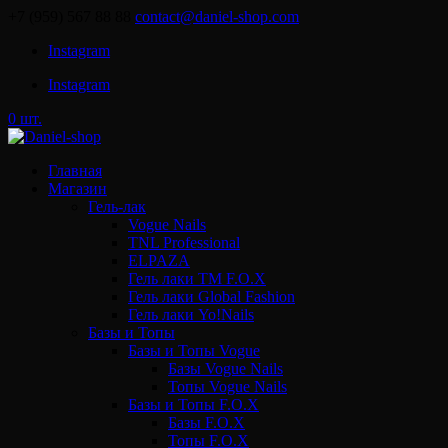
+7 (959) 567 88 88
contact@daniel-shop.com
Instagram
Instagram
0 шт.
Главная
Магазин
Гель-лак
Vogue Nails
TNL Professional
ELPAZA
Гель лаки ТМ F.O.X
Гель лаки Global Fashion
Гель лаки Yo!Nails
Базы и Топы
Базы и Топы Vogue
Базы Vogue Nails
Топы Vogue Nails
Базы и Топы F.O.X
Базы F.O.X
Топы F.O.X