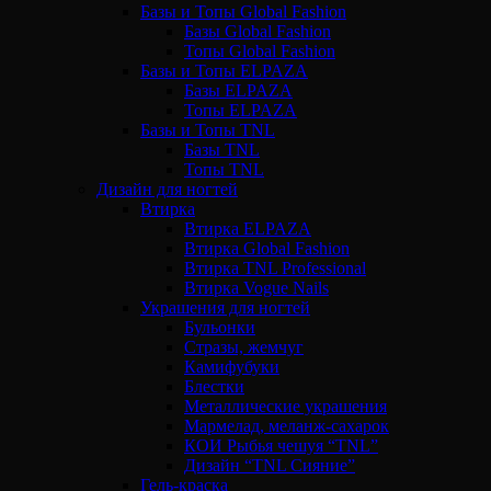
Базы и Топы Global Fashion
Базы Global Fashion
Топы Global Fashion
Базы и Топы ELPAZA
Базы ELPAZA
Топы ELPAZA
Базы и Топы TNL
Базы TNL
Топы TNL
Дизайн для ногтей
Втирка
Втирка ELPAZA
Втирка Global Fashion
Втирка TNL Professional
Втирка Vogue Nails
Украшения для ногтей
Бульонки
Стразы, жемчуг
Камифубуки
Блестки
Металлические украшения
Мармелад, меланж-сахарок
КОИ Рыбья чешуя “TNL”
Дизайн “TNL Сияние”
Гель-краска