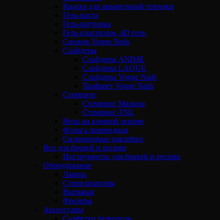
Краска для акварельной техники
Гель-паста
Гель-паутинка
Гель-пластилин, 4D гель
Снежок Vogue Nails
Слайдеры
Слайдеры ANIME
Слайдеры LAQUE
Слайдеры Vogue Nails
Трафарет Vogue Nails
Стемпинг
Стемпинг Малина
Стемпинг-TNL
Нить на клеевой основе
Фольга переводная
Силиконовые наклейки
Все для бровей и ресниц
Инструменты для бровей и ресниц
Оборудование
Лампы
Стерилизаторы
Вытяжки
Фрезеры
Аксессуары
Салфетки безворсов