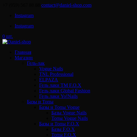
+7 (959) 567 88 88
contact@daniel-shop.com
Instagram
Instagram
0 шт.
Главная
Магазин
Гель-лак
Vogue Nails
TNL Professional
ELPAZA
Гель лаки ТМ F.O.X
Гель лаки Global Fashion
Гель лаки Yo!Nails
Базы и Топы
Базы и Топы Vogue
Базы Vogue Nails
Топы Vogue Nails
Базы и Топы F.O.X
Базы F.O.X
Топы F.O.X