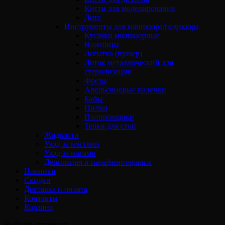
Кисти для моделирования
Дотс
Инструменты для маникюра/педикюра
Кусачки маникюрные
Ножницы
Лопатка (пушер)
Лоток металлический для
стерилизации
Фрезы
Апельсиновые палочки
Бафы
Пилки
Полировщики
Терки для стоп
Жидкости
Уход за ногтями
Уход за ногами
Депиляция и парафинотерапия
Новинки
Скидки
Доставка и оплата
Контакты
Корзина
Выбрать страницу