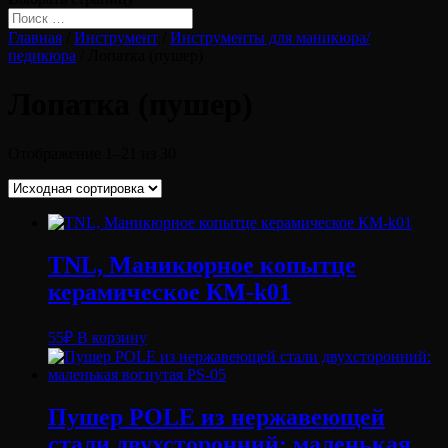
Главная
/
Инструмент
/
Инструменты для маникюра/
педикюра
/ Лопатка (пушер)
Лопатка (пушер)
Отображение 1–21 из 30
TNL, Маникюрное копытце
керамическое КM-k01
55
₽
В корзину
Пушер POLE из нержавеющей
стали двухсторонний: маленькая