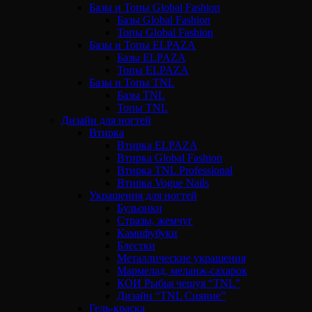
Базы и Топы Global Fashion
Базы Global Fashion
Топы Global Fashion
Базы и Топы ELPAZA
Базы ELPAZA
Топы ELPAZA
Базы и Топы TNL
Базы TNL
Топы TNL
Дизайн для ногтей
Втирка
Втирка ELPAZA
Втирка Global Fashion
Втирка TNL Professional
Втирка Vogue Nails
Украшения для ногтей
Бульонки
Стразы, жемчуг
Камифубуки
Блестки
Металлические украшения
Мармелад, меланж-сахарок
КОИ Рыбья чешуя “TNL”
Дизайн “TNL Сияние”
Гель-краска