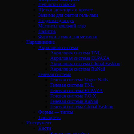
Перчатки и маски
Щетки, дозаторы и прочее
Зажимы для снятия гель-лака
Подушки для рук
Магниты кошачий глаз
Палитра
Фартуки, сумки, косметички
Наращивание
Акриловая система
Акриловая система TNL
Акриловая система ELPAZA
Акриловая система Global Fashion
Акриловая система RuNail
Гелевая система
Гелевая система Vogue Nails
Гелевая система TNL
Гелевая система ELPAZA
Гелевая система F.O.X
Гелевая система RuNail
Гелевая система Global Fashion
Формы — типсы
Типсорезы
Инструмент
Кисти
Кисти для дизайна