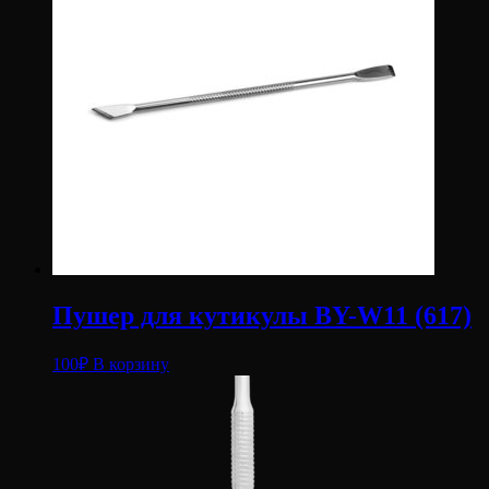
Пушер для кутикулы BY-W11 (617)
100
₽
В корзину