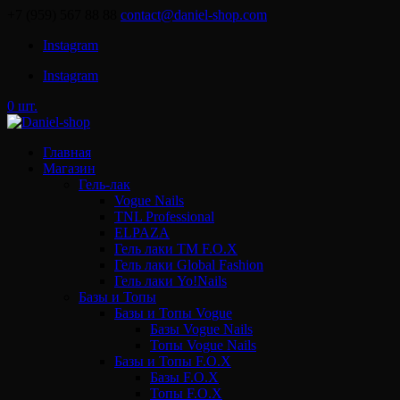
+7 (959) 567 88 88
contact@daniel-shop.com
Instagram
Instagram
0 шт.
Главная
Магазин
Гель-лак
Vogue Nails
TNL Professional
ELPAZA
Гель лаки ТМ F.O.X
Гель лаки Global Fashion
Гель лаки Yo!Nails
Базы и Топы
Базы и Топы Vogue
Базы Vogue Nails
Топы Vogue Nails
Базы и Топы F.O.X
Базы F.O.X
Топы F.O.X