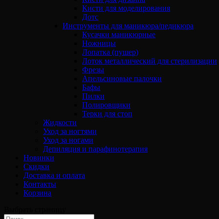
Кисти для моделирования
Дотс
Инструменты для маникюра/педикюра
Кусачки маникюрные
Ножницы
Лопатка (пушер)
Лоток металлический для стерилизации
Фрезы
Апельсиновые палочки
Бафы
Пилки
Полировщики
Терки для стоп
Жидкости
Уход за ногтями
Уход за ногами
Депиляция и парафинотерапия
Новинки
Скидки
Доставка и оплата
Контакты
Корзина
Выбрать страницу