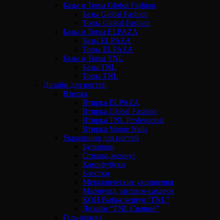
Базы и Топы Global Fashion
Базы Global Fashion
Топы Global Fashion
Базы и Топы ELPAZA
Базы ELPAZA
Топы ELPAZA
Базы и Топы TNL
Базы TNL
Топы TNL
Дизайн для ногтей
Втирка
Втирка ELPAZA
Втирка Global Fashion
Втирка TNL Professional
Втирка Vogue Nails
Украшения для ногтей
Бульонки
Стразы, жемчуг
Камифубуки
Блестки
Металлические украшения
Мармелад, меланж-сахарок
КОИ Рыбья чешуя “TNL”
Дизайн “TNL Сияние”
Гель-краска