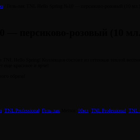
on
/ Гель-лак TNL Hello Spring №10 — персиково-розовый (10 мл.
0 — персиково-розовый (10 мл.
 TNL Hello Spring! Коллекция состоит из оттенков теплой весен
т еще красивее и ярче!
ого образа!
n
,
TNL Professional
,
Гель-лак
Метки:
10мл
,
TNL Professional
,
TNL 