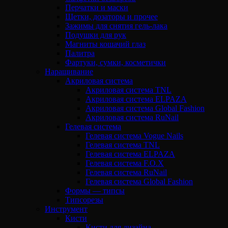
Перчатки и маски
Щетки, дозаторы и прочее
Зажимы для снятия гель-лака
Подушки для рук
Магниты кошачий глаз
Палитра
Фартуки, сумки, косметички
Наращивание
Акриловая система
Акриловая система TNL
Акриловая система ELPAZA
Акриловая система Global Fashion
Акриловая система RuNail
Гелевая система
Гелевая система Vogue Nails
Гелевая система TNL
Гелевая система ELPAZA
Гелевая система F.O.X
Гелевая система RuNail
Гелевая система Global Fashion
Формы — типсы
Типсорезы
Инструмент
Кисти
Кисти для дизайна