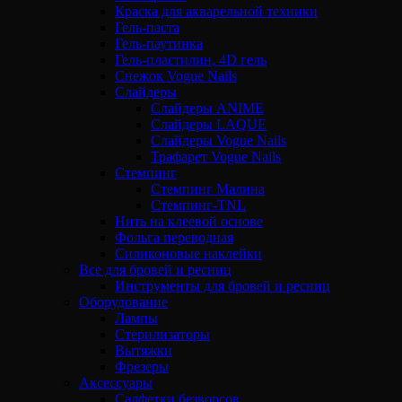
Краска для акварельной техники
Гель-паста
Гель-паутинка
Гель-пластилин, 4D гель
Снежок Vogue Nails
Слайдеры
Слайдеры ANIME
Слайдеры LAQUE
Слайдеры Vogue Nails
Трафарет Vogue Nails
Стемпинг
Стемпинг Малина
Стемпинг-TNL
Нить на клеевой основе
Фольга переводная
Силиконовые наклейки
Все для бровей и ресниц
Инструменты для бровей и ресниц
Оборудование
Лампы
Стерилизаторы
Вытяжки
Фрезеры
Аксессуары
Салфетки безворсов