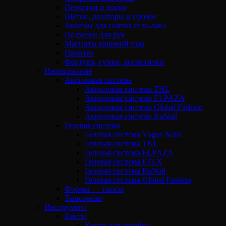
Перчатки и маски
Щетки, дозаторы и прочее
Зажимы для снятия гель-лака
Подушки для рук
Магниты кошачий глаз
Палитра
Фартуки, сумки, косметички
Наращивание
Акриловая система
Акриловая система TNL
Акриловая система ELPAZA
Акриловая система Global Fashion
Акриловая система RuNail
Гелевая система
Гелевая система Vogue Nails
Гелевая система TNL
Гелевая система ELPAZA
Гелевая система F.O.X
Гелевая система RuNail
Гелевая система Global Fashion
Формы — типсы
Типсорезы
Инструмент
Кисти
Кисти для дизайна