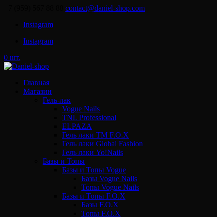
+7 (959) 567 88 88
contact@daniel-shop.com
Instagram
Instagram
0 шт.
Главная
Магазин
Гель-лак
Vogue Nails
TNL Professional
ELPAZA
Гель лаки ТМ F.O.X
Гель лаки Global Fashion
Гель лаки Yo!Nails
Базы и Топы
Базы и Топы Vogue
Базы Vogue Nails
Топы Vogue Nails
Базы и Топы F.O.X
Базы F.O.X
Топы F.O.X