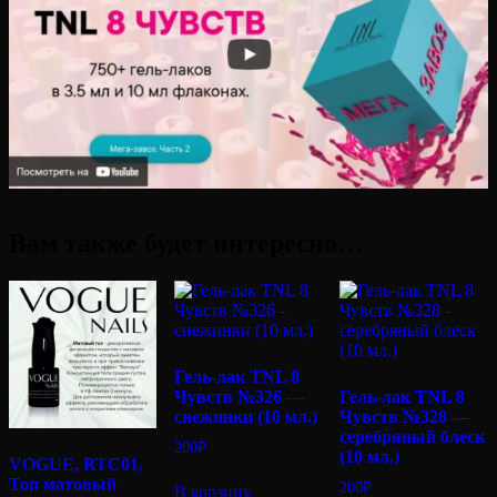
Вам также будет интересно…
Гель-лак TNL 8
Чувств №326 —
Гель-лак TNL 8
снежинки (10 мл.)
Чувств №328 —
серебряный блеск
200
₽
(10 мл.)
VOGUE, RTC01,
Топ матовый
200
₽
В корзину