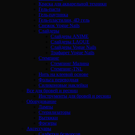
Краска для акварельной техники
Гель-паста
Гель-паутинка
Гель-пластилин, 4D гель
Снежок Vogue Nails
Слайдеры
Слайдеры ANIME
Слайдеры LAQUE
Слайдеры Vogue Nails
Трафарет Vogue Nails
Стемпинг
Стемпинг Малина
Стемпинг-TNL
Нить на клеевой основе
Фольга переводная
Силиконовые наклейки
Все для бровей и ресниц
Инструменты для бровей и ресниц
Оборудование
Лампы
Стерилизаторы
Вытяжки
Фрезеры
Аксессуары
Салфетки безворсов