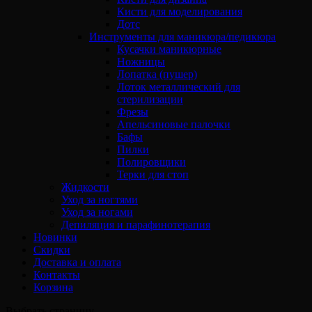
Кисти для моделирования
Дотс
Инструменты для маникюра/педикюра
Кусачки маникюрные
Ножницы
Лопатка (пушер)
Лоток металлический для
стерилизации
Фрезы
Апельсиновые палочки
Бафы
Пилки
Полировщики
Терки для стоп
Жидкости
Уход за ногтями
Уход за ногами
Депиляция и парафинотерапия
Новинки
Скидки
Доставка и оплата
Контакты
Корзина
Выбрать страницу