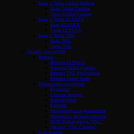
Базы и Топы Global Fashion
Базы Global Fashion
Топы Global Fashion
Базы и Топы ELPAZA
Базы ELPAZA
Топы ELPAZA
Базы и Топы TNL
Базы TNL
Топы TNL
Дизайн для ногтей
Втирка
Втирка ELPAZA
Втирка Global Fashion
Втирка TNL Professional
Втирка Vogue Nails
Украшения для ногтей
Бульонки
Стразы, жемчуг
Камифубуки
Блестки
Металлические украшения
Мармелад, меланж-сахарок
КОИ Рыбья чешуя “TNL”
Дизайн “TNL Сияние”
Гель-краска