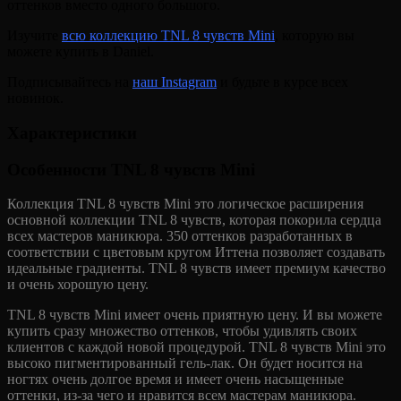
оттенков вместо одного большого.
Изучите
всю коллекцию TNL 8 чувств Mini
, которую вы
можете купить в Daniel.
Подписывайтесь на
наш Instagram
и будьте в курсе всех
новинок.
Характеристики
Особенности TNL 8 чувств Mini
Коллекция TNL 8 чувств Mini это логическое расширения
основной коллекции TNL 8 чувств, которая покорила сердца
всех мастеров маникюра. 350 оттенков разработанных в
соответствии с цветовым кругом Иттена позволяет создавать
идеальные градиенты. TNL 8 чувств имеет премиум качество
и очень хорошую цену.
TNL 8 чувств Mini имеет очень приятную цену. И вы можете
купить сразу множество оттенков, чтобы удивлять своих
клиентов с каждой новой процедурой. TNL 8 чувств Mini это
высоко пигментированный гель-лак. Он будет носится на
ногтях очень долгое время и имеет очень насыщенные
оттенки, из-за чего и нравится всем мастерам маникюра.