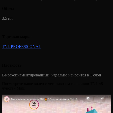
Объем
3.5 мл
Торговая марка
TNL PROFESSIONAL
Плотность
Высокопигментированный, идеально наносится в 1 слой
Посмотрите наше видео с мега завозом гель-лаков TNL «8
чувств» Mini: