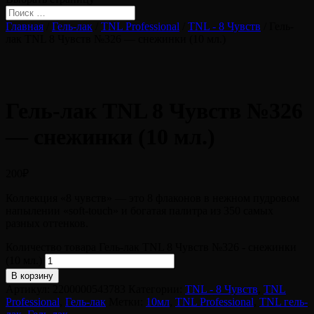
Главная
/
Гель-лак
/
TNL Professional
/
TNL - 8 Чувств
/ Гель-
лак TNL 8 Чувств №326 — снежинки (10 мл.)
Гель-лак TNL 8 Чувств №326
— снежинки (10 мл.)
200
₽
Коллекция «8 чувств» — это 8 флаконов в нежном пудровом
напылении «soft-touch» и богатая палитра из 350 самых
разных оттенков.
Количество товара Гель-лак TNL 8 Чувств №326 - снежинки
(10 мл.)
В корзину
Артикул:
2200000543783
Категории:
TNL - 8 Чувств
,
TNL
Professional
,
Гель-лак
Метки:
10мл
,
TNL Professional
,
TNL гель-