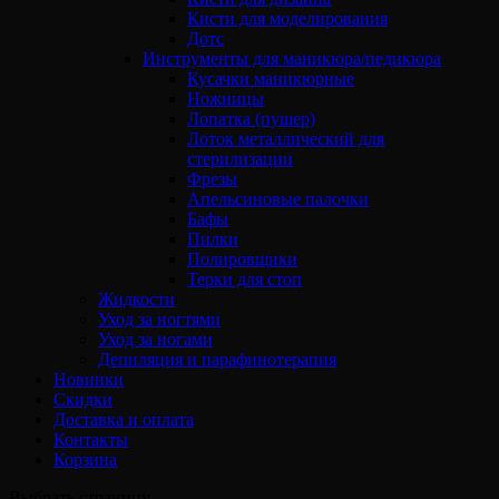
Кисти для моделирования
Дотс
Инструменты для маникюра/педикюра
Кусачки маникюрные
Ножницы
Лопатка (пушер)
Лоток металлический для
стерилизации
Фрезы
Апельсиновые палочки
Бафы
Пилки
Полировщики
Терки для стоп
Жидкости
Уход за ногтями
Уход за ногами
Депиляция и парафинотерапия
Новинки
Скидки
Доставка и оплата
Контакты
Корзина
Выбрать страницу