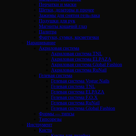
Перчатки и маски
Щетки, дозаторы и прочее
Зажимы для снятия гель-лака
Подушки для рук
Магниты кошачий глаз
Палитра
Фартуки, сумки, косметички
Наращивание
Акриловая система
Акриловая система TNL
Акриловая система ELPAZA
Акриловая система Global Fashion
Акриловая система RuNail
Гелевая система
Гелевая система Vogue Nails
Гелевая система TNL
Гелевая система ELPAZA
Гелевая система F.O.X
Гелевая система RuNail
Гелевая система Global Fashion
Формы — типсы
Типсорезы
Инструмент
Кисти
Кисти для дизайна