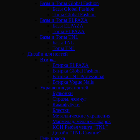
Базы и Топы Global Fashion
Базы Global Fashion
Топы Global Fashion
Базы и Топы ELPAZA
Базы ELPAZA
Топы ELPAZA
Базы и Топы TNL
Базы TNL
Топы TNL
Дизайн для ногтей
Втирка
Втирка ELPAZA
Втирка Global Fashion
Втирка TNL Professional
Втирка Vogue Nails
Украшения для ногтей
Бульонки
Стразы, жемчуг
Камифубуки
Блестки
Металлические украшения
Мармелад, меланж-сахарок
КОИ Рыбья чешуя “TNL”
Дизайн “TNL Сияние”
Гель-краска