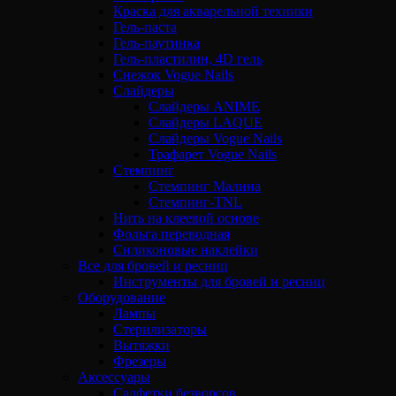
Краска для акварельной техники
Гель-паста
Гель-паутинка
Гель-пластилин, 4D гель
Снежок Vogue Nails
Слайдеры
Слайдеры ANIME
Слайдеры LAQUE
Слайдеры Vogue Nails
Трафарет Vogue Nails
Стемпинг
Стемпинг Малина
Стемпинг-TNL
Нить на клеевой основе
Фольга переводная
Силиконовые наклейки
Все для бровей и ресниц
Инструменты для бровей и ресниц
Оборудование
Лампы
Стерилизаторы
Вытяжки
Фрезеры
Аксессуары
Салфетки безворсов