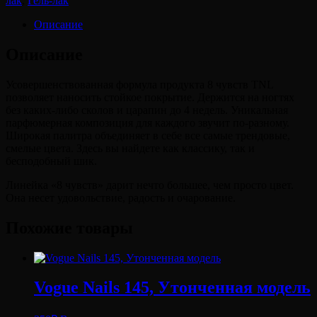
лак
,
Гель-лак
Описание
Описание
Усовершенствованная формула продукта 8 чувств TNL
позволяет наносить стойкое покрытие. Держится на ногтях
без каких-либо сколов и царапин до 4 недель. Уникальная
парфюмерная композиция для каждого звучит по-разному.
Широкая палитра объединяет в себе все самые трендовые,
смелые цвета. Здесь вы найдете как классику, так и
бесподобный шик.
Линейка «8 чувств» дарит нечто большее, чем просто цвет.
Она несет удовольствие, радость и очарование.
Похожие товары
Vogue Nails 145, Утонченная модель