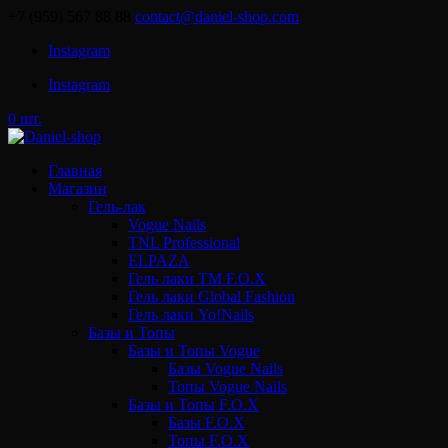
+7 (959) 567 88 88
contact@daniel-shop.com
Instagram
Instagram
0 шт.
Главная
Магазин
Гель-лак
Vogue Nails
TNL Professional
ELPAZA
Гель лаки ТМ F.O.X
Гель лаки Global Fashion
Гель лаки Yo!Nails
Базы и Топы
Базы и Топы Vogue
Базы Vogue Nails
Топы Vogue Nails
Базы и Топы F.O.X
Базы F.O.X
Топы F.O.X