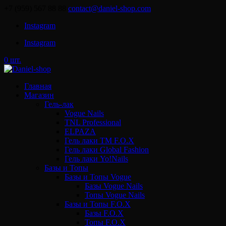
+7 (959) 567 88 88
contact@daniel-shop.com
Instagram
Instagram
0 шт.
Главная
Магазин
Гель-лак
Vogue Nails
TNL Professional
ELPAZA
Гель лаки ТМ F.O.X
Гель лаки Global Fashion
Гель лаки Yo!Nails
Базы и Топы
Базы и Топы Vogue
Базы Vogue Nails
Топы Vogue Nails
Базы и Топы F.O.X
Базы F.O.X
Топы F.O.X