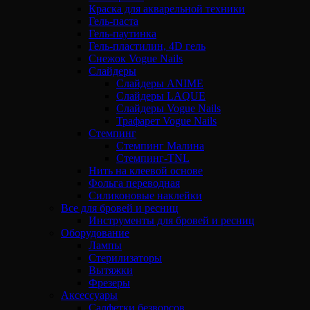
Краска для акварельной техники
Гель-паста
Гель-паутинка
Гель-пластилин, 4D гель
Снежок Vogue Nails
Слайдеры
Слайдеры ANIME
Слайдеры LAQUE
Слайдеры Vogue Nails
Трафарет Vogue Nails
Стемпинг
Стемпинг Малина
Стемпинг-TNL
Нить на клеевой основе
Фольга переводная
Силиконовые наклейки
Все для бровей и ресниц
Инструменты для бровей и ресниц
Оборудование
Лампы
Стерилизаторы
Вытяжки
Фрезеры
Аксессуары
Салфетки безворсов