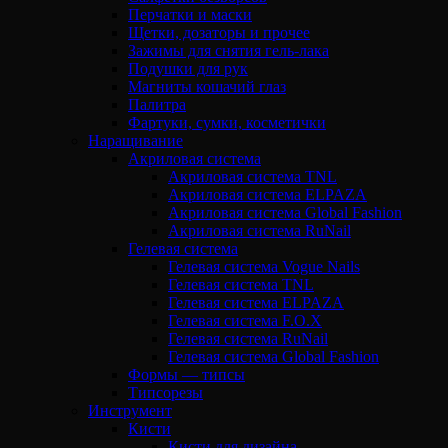
Перчатки и маски
Щетки, дозаторы и прочее
Зажимы для снятия гель-лака
Подушки для рук
Магниты кошачий глаз
Палитра
Фартуки, сумки, косметички
Наращивание
Акриловая система
Акриловая система TNL
Акриловая система ELPAZA
Акриловая система Global Fashion
Акриловая система RuNail
Гелевая система
Гелевая система Vogue Nails
Гелевая система TNL
Гелевая система ELPAZA
Гелевая система F.O.X
Гелевая система RuNail
Гелевая система Global Fashion
Формы — типсы
Типсорезы
Инструмент
Кисти
Кисти для дизайна