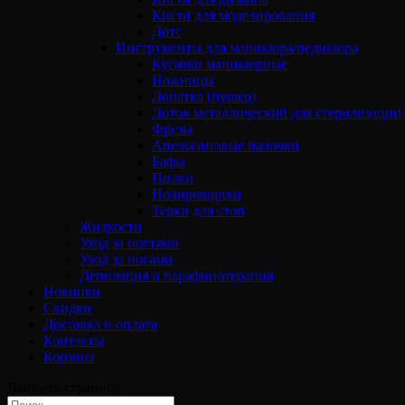
Кисти для моделирования
Дотс
Инструменты для маникюра/педикюра
Кусачки маникюрные
Ножницы
Лопатка (пушер)
Лоток металлический для стерилизации
Фрезы
Апельсиновые палочки
Бафы
Пилки
Полировщики
Терки для стоп
Жидкости
Уход за ногтями
Уход за ногами
Депиляция и парафинотерапия
Новинки
Скидки
Доставка и оплата
Контакты
Корзина
Выбрать страницу