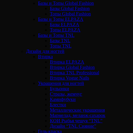
Базы и Топы Global Fashion
Базы Global Fashion
Топы Global Fashion
Базы и Топы ELPAZA
Базы ELPAZA
Топы ELPAZA
Базы и Топы TNL
Базы TNL
Топы TNL
Дизайн для ногтей
Втирка
Втирка ELPAZA
Втирка Global Fashion
Втирка TNL Professional
Втирка Vogue Nails
Украшения для ногтей
Бульонки
Стразы, жемчуг
Камифубуки
Блестки
Металлические украшения
Мармелад, меланж-сахарок
КОИ Рыбья чешуя “TNL”
Дизайн “TNL Сияние”
Гель-краска