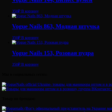
(10
мл.)
350
₽
В корзину
Vogue Nails 863, Модная штучка
350
₽
В корзину
Vogue Nails 153, Розовая пудра
350
₽
В корзину
Мы в социальных сетях:
Товар по брендам: