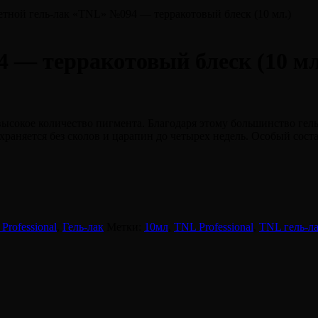
етной гель-лак «TNL» №094 — терракотовый блеск (10 мл.)
 — терракотовый блеск (10 мл
высокое количество пигмента. Благодаря этому большинство гель
аняется без сколов и царапин до четырех недель. Особый соста
Professional
,
Гель-лак
Метки:
10мл
,
TNL Professional
,
TNL гель-л