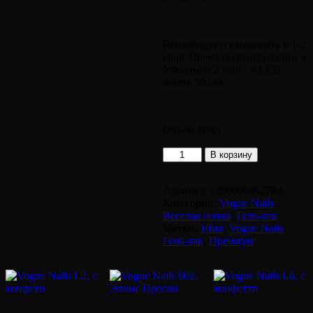
Рекомендуется наносить в 1-2
слоя. Время полимеризации в
УФ-лампе 2 мин., в LED-
лампе 30 сек.
Объем 10мл
Количество
В корзину
товара
Vogue
Nails
Артикул:
2200000492784
893,
Категории:
Vogue Nails
,
Модный
Веселая ночка
,
Гель-лак
клуб
Метки:
10мл
,
Vogue Nails
,
Гель-лак
,
Премиум