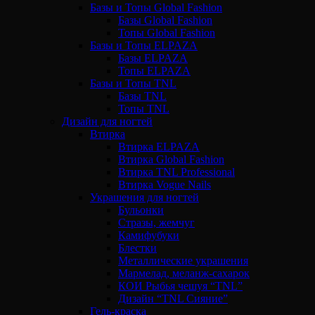
Базы и Топы Global Fashion
Базы Global Fashion
Топы Global Fashion
Базы и Топы ELPAZA
Базы ELPAZA
Топы ELPAZA
Базы и Топы TNL
Базы TNL
Топы TNL
Дизайн для ногтей
Втирка
Втирка ELPAZA
Втирка Global Fashion
Втирка TNL Professional
Втирка Vogue Nails
Украшения для ногтей
Бульонки
Стразы, жемчуг
Камифубуки
Блестки
Металлические украшения
Мармелад, меланж-сахарок
КОИ Рыбья чешуя “TNL”
Дизайн “TNL Сияние”
Гель-краска