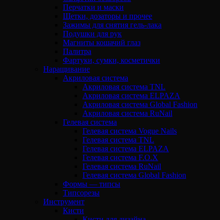
Перчатки и маски
Щетки, дозаторы и прочее
Зажимы для снятия гель-лака
Подушки для рук
Магниты кошачий глаз
Палитра
Фартуки, сумки, косметички
Наращивание
Акриловая система
Акриловая система TNL
Акриловая система ELPAZA
Акриловая система Global Fashion
Акриловая система RuNail
Гелевая система
Гелевая система Vogue Nails
Гелевая система TNL
Гелевая система ELPAZA
Гелевая система F.O.X
Гелевая система RuNail
Гелевая система Global Fashion
Формы — типсы
Типсорезы
Инструмент
Кисти
Кисти для дизайна