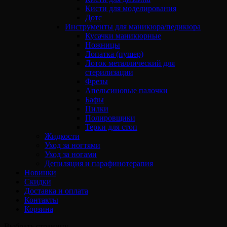
Кисти для моделирования
Дотс
Инструменты для маникюра/педикюра
Кусачки маникюрные
Ножницы
Лопатка (пушер)
Лоток металлический для
стерилизации
Фрезы
Апельсиновые палочки
Бафы
Пилки
Полировщики
Терки для стоп
Жидкости
Уход за ногтями
Уход за ногами
Депиляция и парафинотерапия
Новинки
Скидки
Доставка и оплата
Контакты
Корзина
Выбрать страницу