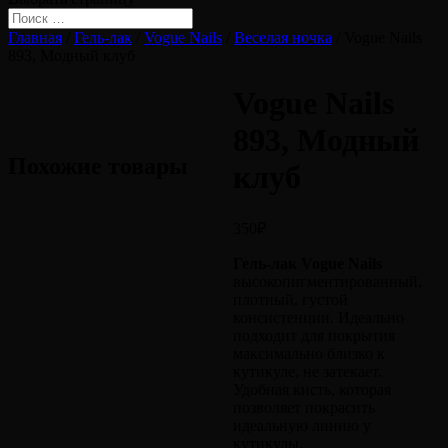
Главная
/
Гель-лак
/
Vogue Nails
/
Веселая ночка
/ Vogue Nails
893, Модный клуб
Vogue Nails
893, Модный
Похожие товары
клуб
350
₽
Гель-лак Vogue Nails
высокопигментированный,
плотный, густой
консистенции. Идеально
подходит для покрытия
максимально близко к
кутикуле, не затекает.
Удобная кисть, которая
позволяет покрасить
идеальную линию у
кутикулы.