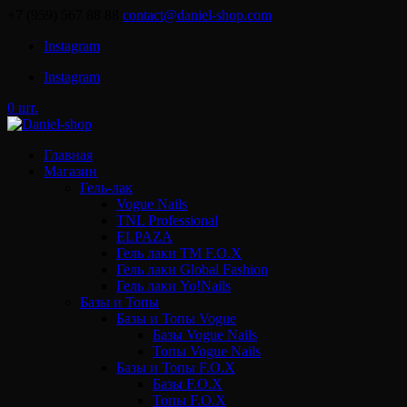
+7 (959) 567 88 88
contact@daniel-shop.com
Instagram
Instagram
0 шт.
Главная
Магазин
Гель-лак
Vogue Nails
TNL Professional
ELPAZA
Гель лаки ТМ F.O.X
Гель лаки Global Fashion
Гель лаки Yo!Nails
Базы и Топы
Базы и Топы Vogue
Базы Vogue Nails
Топы Vogue Nails
Базы и Топы F.O.X
Базы F.O.X
Топы F.O.X