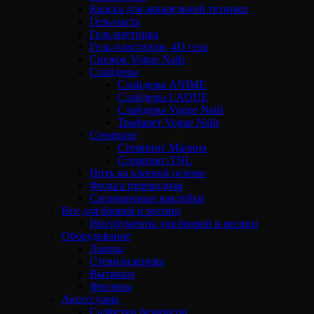
Краска для акварельной техники
Гель-паста
Гель-паутинка
Гель-пластилин, 4D гель
Снежок Vogue Nails
Слайдеры
Слайдеры ANIME
Слайдеры LAQUE
Слайдеры Vogue Nails
Трафарет Vogue Nails
Стемпинг
Стемпинг Малина
Стемпинг-TNL
Нить на клеевой основе
Фольга переводная
Силиконовые наклейки
Все для бровей и ресниц
Инструменты для бровей и ресниц
Оборудование
Лампы
Стерилизаторы
Вытяжки
Фрезеры
Аксессуары
Салфетки безворсов