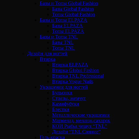
Базы и Топы Global Fashion
Базы Global Fashion
Топы Global Fashion
Базы и Топы ELPAZA
Базы ELPAZA
Топы ELPAZA
Базы и Топы TNL
Базы TNL
Топы TNL
Дизайн для ногтей
Втирка
Втирка ELPAZA
Втирка Global Fashion
Втирка TNL Professional
Втирка Vogue Nails
Украшения для ногтей
Бульонки
Стразы, жемчуг
Камифубуки
Блестки
Металлические украшения
Мармелад, меланж-сахарок
КОИ Рыбья чешуя “TNL”
Дизайн “TNL Сияние”
Гель-краска