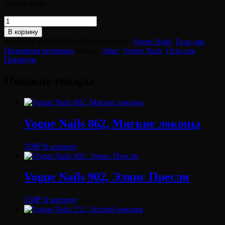
Объем 10мл
Количество
товара
В корзину
Vogue
Артикул:
2200000492425
Категории:
Vogue Nails
,
Гель-лак
,
Nails
Пижамная вечерика
Метки:
10мл
,
Vogue Nails
,
Гель-лак
,
888,
Премиум
Волшебная
сказка
Похожие товары
Vogue Nails 862, Мягкие локоны
350
₽
В корзину
Vogue Nails 902, Элвис Пресли
350
₽
В корзину