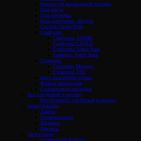
Краска для акварельной техники
Гель-паста
Гель-паутинка
Гель-пластилин, 4D гель
Снежок Vogue Nails
Слайдеры
Слайдеры ANIME
Слайдеры LAQUE
Слайдеры Vogue Nails
Трафарет Vogue Nails
Стемпинг
Стемпинг Малина
Стемпинг-TNL
Нить на клеевой основе
Фольга переводная
Силиконовые наклейки
Все для бровей и ресниц
Инструменты для бровей и ресниц
Оборудование
Лампы
Стерилизаторы
Вытяжки
Фрезеры
Аксессуары
Салфетки безворсов