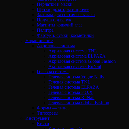
Перчатки и маски
Щетки, дозаторы и прочее
Зажимы для снятия гель-лака
Подушки для рук
Магниты кошачий глаз
Палитра
Фартуки, сумки, косметички
Наращивание
Акриловая система
Акриловая система TNL
Акриловая система ELPAZA
Акриловая система Global Fashion
Акриловая система RuNail
Гелевая система
Гелевая система Vogue Nails
Гелевая система TNL
Гелевая система ELPAZA
Гелевая система F.O.X
Гелевая система RuNail
Гелевая система Global Fashion
Формы — типсы
Типсорезы
Инструмент
Кисти
Кисти для дизайна