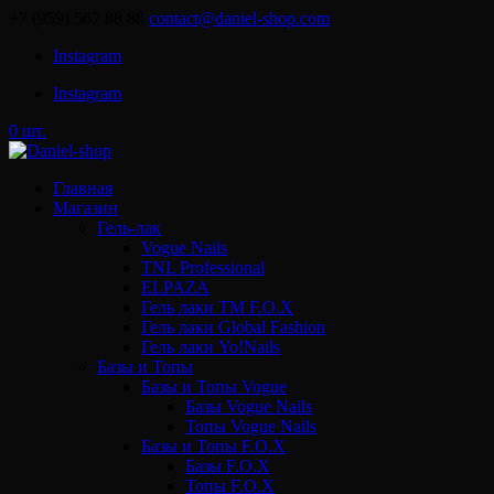
+7 (959) 567 88 88
contact@daniel-shop.com
Instagram
Instagram
0 шт.
Главная
Магазин
Гель-лак
Vogue Nails
TNL Professional
ELPAZA
Гель лаки ТМ F.O.X
Гель лаки Global Fashion
Гель лаки Yo!Nails
Базы и Топы
Базы и Топы Vogue
Базы Vogue Nails
Топы Vogue Nails
Базы и Топы F.O.X
Базы F.O.X
Топы F.O.X