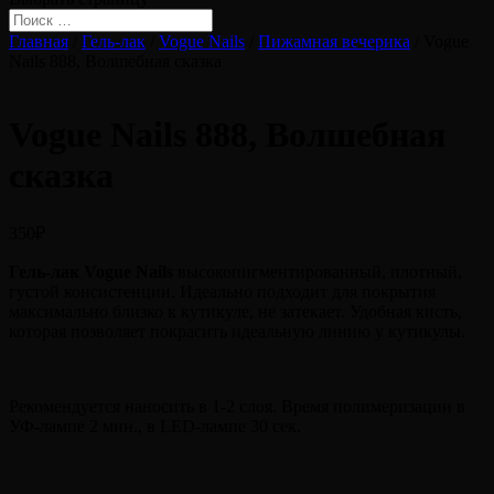
Главная
/
Гель-лак
/
Vogue Nails
/
Пижамная вечерика
/ Vogue
Nails 888, Волшебная сказка
Vogue Nails 888, Волшебная
сказка
350
₽
Гель-лак Vogue Nails
высокопигментированный, плотный,
густой консистенции. Идеально подходит для покрытия
максимально близко к кутикуле, не затекает. Удобная кисть,
которая позволяет покрасить идеальную линию у кутикулы.
Рекомендуется наносить в 1-2 слоя. Время полимеризации в
УФ-лампе 2 мин., в LED-лампе 30 сек.