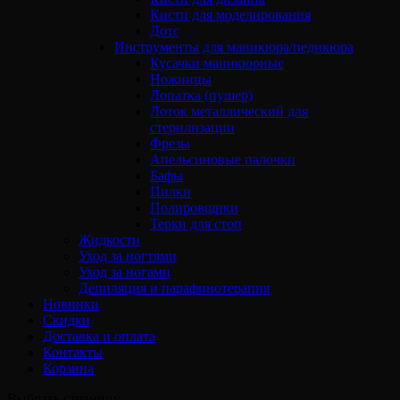
Кисти для моделирования
Дотс
Инструменты для маникюра/педикюра
Кусачки маникюрные
Ножницы
Лопатка (пушер)
Лоток металлический для
стерилизации
Фрезы
Апельсиновые палочки
Бафы
Пилки
Полировщики
Терки для стоп
Жидкости
Уход за ногтями
Уход за ногами
Депиляция и парафинотерапия
Новинки
Скидки
Доставка и оплата
Контакты
Корзина
Выбрать страницу