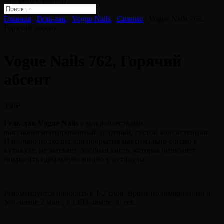
Главная
/
Гель-лак
/
Vogue Nails
/
Сияние
/ Vogue Nails 762,
Горячий абсент
Vogue Nails 762, Горячий
абсент
350
₽
Гель-лак Vogue Nails
с микроблестками,
высокопигментированный, плотный, густой консистенции.
Идеально подходит для покрытия максимально близко к
кутикуле, не затекает. Удобная кисть, которая позволяет
покрасить идеальную линию у кутикулы.
Рекомендуется наносить в 1-2 слоя. Время полимеризации в
УФ-лампе 2 мин., в LED-лампе 30 сек.