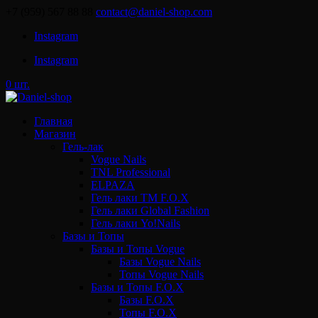
+7 (959) 567 88 88
contact@daniel-shop.com
Instagram
Instagram
0 шт.
Главная
Магазин
Гель-лак
Vogue Nails
TNL Professional
ELPAZA
Гель лаки ТМ F.O.X
Гель лаки Global Fashion
Гель лаки Yo!Nails
Базы и Топы
Базы и Топы Vogue
Базы Vogue Nails
Топы Vogue Nails
Базы и Топы F.O.X
Базы F.O.X
Топы F.O.X