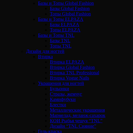
Базы и Топы Global Fashion
Базы Global Fashion
Топы Global Fashion
Базы и Топы ELPAZA
Базы ELPAZA
Топы ELPAZA
Базы и Топы TNL
Базы TNL
Топы TNL
Дизайн для ногтей
Втирка
Втирка ELPAZA
Втирка Global Fashion
Втирка TNL Professional
Втирка Vogue Nails
Украшения для ногтей
Бульонки
Стразы, жемчуг
Камифубуки
Блестки
Металлические украшения
Мармелад, меланж-сахарок
КОИ Рыбья чешуя “TNL”
Дизайн “TNL Сияние”
Гель-краска