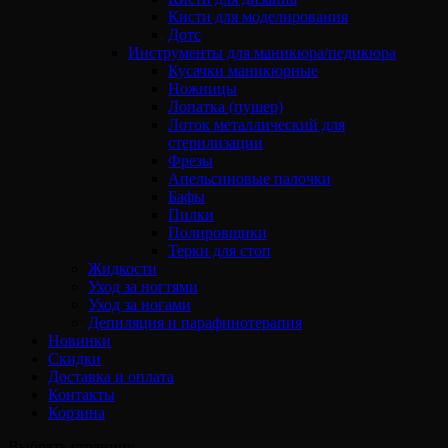
Кисти для моделирования
Дотс
Инструменты для маникюра/педикюра
Кусачки маникюрные
Ножницы
Лопатка (пушер)
Лоток металлический для
стерилизации
Фрезы
Апельсиновые палочки
Бафы
Пилки
Полировщики
Терки для стоп
Жидкости
Уход за ногтями
Уход за ногами
Депиляция и парафинотерапия
Новинки
Скидки
Доставка и оплата
Контакты
Корзина
Выбрать страницу