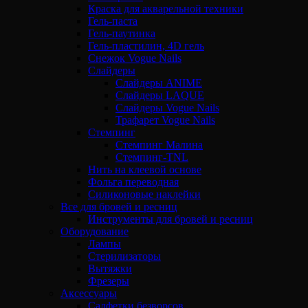
Краска для акварельной техники
Гель-паста
Гель-паутинка
Гель-пластилин, 4D гель
Снежок Vogue Nails
Слайдеры
Слайдеры ANIME
Слайдеры LAQUE
Слайдеры Vogue Nails
Трафарет Vogue Nails
Стемпинг
Стемпинг Малина
Стемпинг-TNL
Нить на клеевой основе
Фольга переводная
Силиконовые наклейки
Все для бровей и ресниц
Инструменты для бровей и ресниц
Оборудование
Лампы
Стерилизаторы
Вытяжки
Фрезеры
Аксессуары
Салфетки безворсов