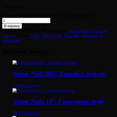
Объем 10мл
Количество товара Vogue Nails 762, Горячий абсент
В корзину
Артикул:
2200000441799
Категории:
Vogue Nails
,
Гель-лак
,
Сияние
Метки:
10мл
,
Vogue Nails
,
Гель-лак
,
Премиум
,
С
блестками
Похожие товары
Vogue Nails 903, Элизабет Тейлор
350
₽
В корзину
Vogue Nails 147, Гламурная леди
350
₽
В корзину