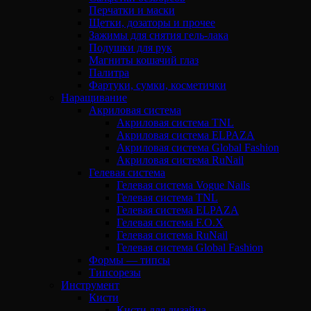
Перчатки и маски
Щетки, дозаторы и прочее
Зажимы для снятия гель-лака
Подушки для рук
Магниты кошачий глаз
Палитра
Фартуки, сумки, косметички
Наращивание
Акриловая система
Акриловая система TNL
Акриловая система ELPAZA
Акриловая система Global Fashion
Акриловая система RuNail
Гелевая система
Гелевая система Vogue Nails
Гелевая система TNL
Гелевая система ELPAZA
Гелевая система F.O.X
Гелевая система RuNail
Гелевая система Global Fashion
Формы — типсы
Типсорезы
Инструмент
Кисти
Кисти для дизайна