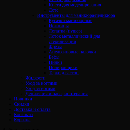
Кисти для моделирования
Дотс
Инструменты для маникюра/педикюра
Кусачки маникюрные
Ножницы
Лопатка (пушер)
Лоток металлический для
стерилизации
Фрезы
Апельсиновые палочки
Бафы
Пилки
Полировщики
Терки для стоп
Жидкости
Уход за ногтями
Уход за ногами
Депиляция и парафинотерапия
Новинки
Скидки
Доставка и оплата
Контакты
Корзина
Выбрать страницу