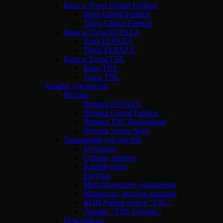
Базы и Топы Global Fashion
Базы Global Fashion
Топы Global Fashion
Базы и Топы ELPAZA
Базы ELPAZA
Топы ELPAZA
Базы и Топы TNL
Базы TNL
Топы TNL
Дизайн для ногтей
Втирка
Втирка ELPAZA
Втирка Global Fashion
Втирка TNL Professional
Втирка Vogue Nails
Украшения для ногтей
Бульонки
Стразы, жемчуг
Камифубуки
Блестки
Металлические украшения
Мармелад, меланж-сахарок
КОИ Рыбья чешуя “TNL”
Дизайн “TNL Сияние”
Гель-краска