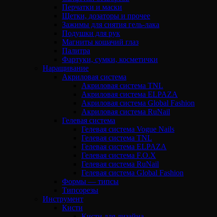
Перчатки и маски
Щетки, дозаторы и прочее
Зажимы для снятия гель-лака
Подушки для рук
Магниты кошачий глаз
Палитра
Фартуки, сумки, косметички
Наращивание
Акриловая система
Акриловая система TNL
Акриловая система ELPAZA
Акриловая система Global Fashion
Акриловая система RuNail
Гелевая система
Гелевая система Vogue Nails
Гелевая система TNL
Гелевая система ELPAZA
Гелевая система F.O.X
Гелевая система RuNail
Гелевая система Global Fashion
Формы — типсы
Типсорезы
Инструмент
Кисти
Кисти для дизайна