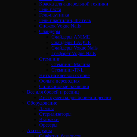
Краска для акварельной техники
Гель-паста
Гель-паутинка
Гель-пластилин, 4D гель
Снежок Vogue Nails
Слайдеры
Слайдеры ANIME
Слайдеры LAQUE
Слайдеры Vogue Nails
Трафарет Vogue Nails
Стемпинг
Стемпинг Малина
Стемпинг-TNL
Нить на клеевой основе
Фольга переводная
Силиконовые наклейки
Все для бровей и ресниц
Инструменты для бровей и ресниц
Оборудование
Лампы
Стерилизаторы
Вытяжки
Фрезеры
Аксессуары
Салфетки безворсов