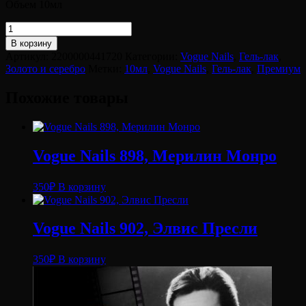
Объем 10мл
Количество
товара
В корзину
Vogue
Артикул:
2200000441720
Категории:
Vogue Nails
,
Гель-лак
,
Nails
Золото и серебро
Метки:
10мл
,
Vogue Nails
,
Гель-лак
,
Премиум
755,
Глубокий
Похожие товары
янтарь
Vogue Nails 898, Мерилин Монро
350
₽
В корзину
Vogue Nails 902, Элвис Пресли
350
₽
В корзину