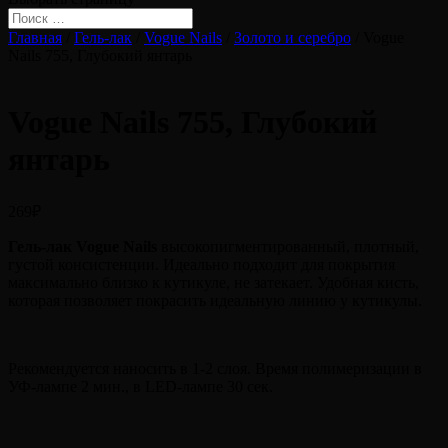
Главная
/
Гель-лак
/
Vogue Nails
/
Золото и серебро
/ Vogue
Nails 755, Глубокий янтарь
Vogue Nails 755, Глубокий
янтарь
269
₽
Гель-лак Vogue Nails
высокопигментированный, плотный,
густой консистенции. Идеально подходит для покрытия
максимально близко к кутикуле, не затекает. Удобная кисть,
которая позволяет покрасить идеальную линию у кутикулы.
Рекомендуется наносить в 1-2 слоя. Время полимеризации в
УФ-лампе 2 мин., в LED-лампе 30 сек.