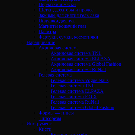
Перчатки и маски
Щетки, дозаторы и прочее
Зажимы для снятия гель-лака
Подушки для рук
Магниты кошачий глаз
Палитра
Фартуки, сумки, косметички
Наращивание
Акриловая система
Акриловая система TNL
Акриловая система ELPAZA
Акриловая система Global Fashion
Акриловая система RuNail
Гелевая система
Гелевая система Vogue Nails
Гелевая система TNL
Гелевая система ELPAZA
Гелевая система F.O.X
Гелевая система RuNail
Гелевая система Global Fashion
Формы — типсы
Типсорезы
Инструмент
Кисти
Кисти для дизайна