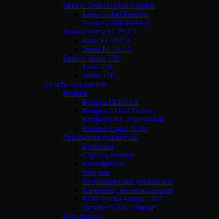
Базы и Топы Global Fashion
Базы Global Fashion
Топы Global Fashion
Базы и Топы ELPAZA
Базы ELPAZA
Топы ELPAZA
Базы и Топы TNL
Базы TNL
Топы TNL
Дизайн для ногтей
Втирка
Втирка ELPAZA
Втирка Global Fashion
Втирка TNL Professional
Втирка Vogue Nails
Украшения для ногтей
Бульонки
Стразы, жемчуг
Камифубуки
Блестки
Металлические украшения
Мармелад, меланж-сахарок
КОИ Рыбья чешуя “TNL”
Дизайн “TNL Сияние”
Гель-краска