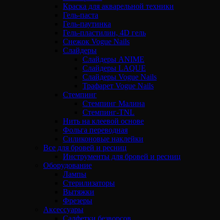
Краска для акварельной техники
Гель-паста
Гель-паутинка
Гель-пластилин, 4D гель
Снежок Vogue Nails
Слайдеры
Слайдеры ANIME
Слайдеры LAQUE
Слайдеры Vogue Nails
Трафарет Vogue Nails
Стемпинг
Стемпинг Малина
Стемпинг-TNL
Нить на клеевой основе
Фольга переводная
Силиконовые наклейки
Все для бровей и ресниц
Инструменты для бровей и ресниц
Оборудование
Лампы
Стерилизаторы
Вытяжки
Фрезеры
Аксессуары
Салфетки безворсов