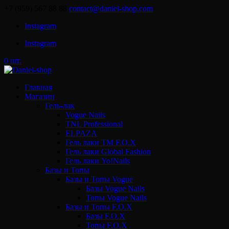
+7 (959) 567 88 88
contact@daniel-shop.com
Instagram
Instagram
0 шт.
Главная
Магазин
Гель-лак
Vogue Nails
TNL Professional
ELPAZA
Гель лаки ТМ F.O.X
Гель лаки Global Fashion
Гель лаки Yo!Nails
Базы и Топы
Базы и Топы Vogue
Базы Vogue Nails
Топы Vogue Nails
Базы и Топы F.O.X
Базы F.O.X
Топы F.O.X