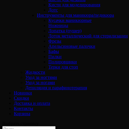
Кисти для моделирования
Дотс
Инструменты для маникюра/педикюра
Кусачки маникюрные
Ножницы
Лопатка (пушер)
Лоток металлический для стерилизации
Фрезы
Апельсиновые палочки
Бафы
Пилки
Полировщики
Терки для стоп
Жидкости
Уход за ногтями
Уход за ногами
Депиляция и парафинотерапия
Новинки
Скидки
Доставка и оплата
Контакты
Корзина
Выбрать страницу