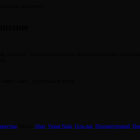
, Бордовое искушение
ушение
 плотный, густой консистенции. Идеально подходит для покрыти
лы.
-лампе 2 мин., в LED-лампе 30 сек.
ламутры
Метки:
10мл
,
Vogue Nails
,
Гель-лак
,
Перламутровый
,
Пр