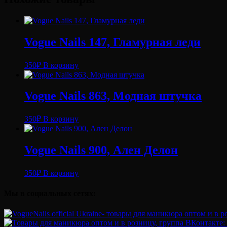
Бордовое
искушение
Vogue Nails 147, Гламурная леди
350
₽
В корзину
Vogue Nails 863, Модная штучка
350
₽
В корзину
Vogue Nails 900, Ален Делон
350
₽
В корзину
Мы в социальных сетях: