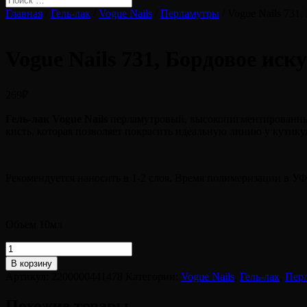
Главная
/
Гель-лак
/
Vogue Nails
/
Перламутры
/ Vogue Nails 731
Vogue Nails 731, Бордовое иск
269
₽
Гель-лак Vogue Nails
перламутровый, высокопигментированный,
кисть, которая позволяет покрасить идеальную линию у кутику
Рекомендуется наносить в 1-2 слоя. Время полимеризации в УФ
Объем 10мл
Количество
товара
В корзину
Vogue
Артикул:
2200000441478
Категории:
Vogue Nails
,
Гель-лак
,
Пер
Nails
731,
Похожие товары