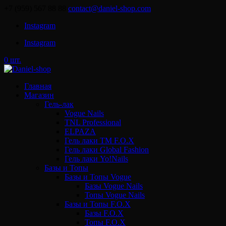
+7 (959) 567 88 88
contact@daniel-shop.com
Instagram
Instagram
0 шт.
Главная
Магазин
Гель-лак
Vogue Nails
TNL Professional
ELPAZA
Гель лаки ТМ F.O.X
Гель лаки Global Fashion
Гель лаки Yo!Nails
Базы и Топы
Базы и Топы Vogue
Базы Vogue Nails
Топы Vogue Nails
Базы и Топы F.O.X
Базы F.O.X
Топы F.O.X