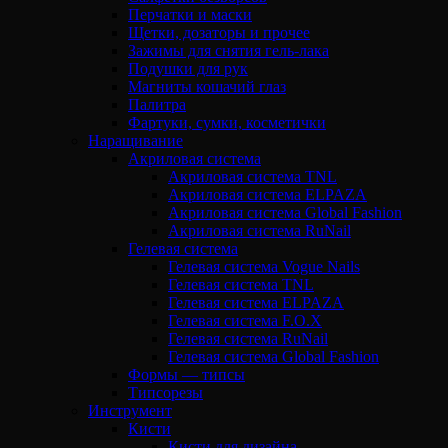
Перчатки и маски
Щетки, дозаторы и прочее
Зажимы для снятия гель-лака
Подушки для рук
Магниты кошачий глаз
Палитра
Фартуки, сумки, косметички
Наращивание
Акриловая система
Акриловая система TNL
Акриловая система ELPAZA
Акриловая система Global Fashion
Акриловая система RuNail
Гелевая система
Гелевая система Vogue Nails
Гелевая система TNL
Гелевая система ELPAZA
Гелевая система F.O.X
Гелевая система RuNail
Гелевая система Global Fashion
Формы — типсы
Типсорезы
Инструмент
Кисти
Кисти для дизайна