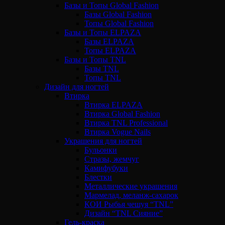
Базы и Топы Global Fashion
Базы Global Fashion
Топы Global Fashion
Базы и Топы ELPAZA
Базы ELPAZA
Топы ELPAZA
Базы и Топы TNL
Базы TNL
Топы TNL
Дизайн для ногтей
Втирка
Втирка ELPAZA
Втирка Global Fashion
Втирка TNL Professional
Втирка Vogue Nails
Украшения для ногтей
Бульонки
Стразы, жемчуг
Камифубуки
Блестки
Металлические украшения
Мармелад, меланж-сахарок
КОИ Рыбья чешуя “TNL”
Дизайн “TNL Сияние”
Гель-краска