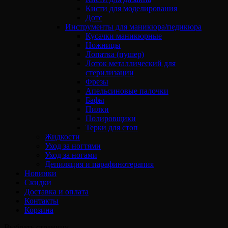
Кисти для моделирования
Дотс
Инструменты для маникюра/педикюра
Кусачки маникюрные
Ножницы
Лопатка (пушер)
Лоток металлический для
стерилизации
Фрезы
Апельсиновые палочки
Бафы
Пилки
Полировщики
Терки для стоп
Жидкости
Уход за ногтями
Уход за ногами
Депиляция и парафинотерапия
Новинки
Скидки
Доставка и оплата
Контакты
Корзина
Выбрать страницу