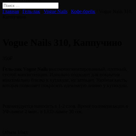
Главная
/
Гель-лак
/
Vogue Nails
/
Кофе-брейк
/ Vogue Nails 310,
Каппучино
Vogue Nails 310, Каппучино
350
₽
Гель-лак Vogue Nails
высокопигментированный, плотный,
густой консистенции. Идеально подходит для покрытия
максимально близко к кутикуле, не затекает. Удобная кисть,
которая позволяет покрасить идеальную линию у кутикулы.
Рекомендуется наносить в 1-2 слоя. Время полимеризации в
УФ-лампе 2 мин., в LED-лампе 30 сек.
Объем 10мл