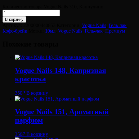
Количество товара Vogue Nails 310, Каппучино
В корзину
Артикул:
2200000440853
Категории:
Vogue Nails
,
Гель-лак
,
Кофе-брейк
Метки:
10мл
,
Vogue Nails
,
Гель-лак
,
Премиум
Похожие товары
Vogue Nails 148, Капризная
красотка
350
₽
В корзину
Vogue Nails 151, Ароматный
парфюм
350
₽
В корзину