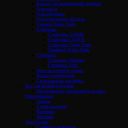
Краска для акварельной техники
Гель-паста
Гель-паутинка
Гель-пластилин, 4D гель
Снежок Vogue Nails
Слайдеры
Слайдеры ANIME
Слайдеры LAQUE
Слайдеры Vogue Nails
Трафарет Vogue Nails
Стемпинг
Стемпинг Малина
Стемпинг-TNL
Нить на клеевой основе
Фольга переводная
Силиконовые наклейки
Все для бровей и ресниц
Инструменты для бровей и ресниц
Оборудование
Лампы
Стерилизаторы
Вытяжки
Фрезеры
Аксессуары
Салфетки безворсов