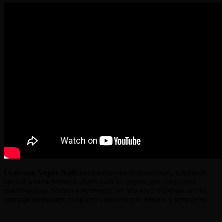
Гель-лак Vogue Nails
высокопигментированный, плотный,
густой консистенции. Идеально подходит для покрытия
максимально близко к кутикуле, не затекает. Удобная кисть,
которая позволяет покрасить идеальную линию у кутикулы.