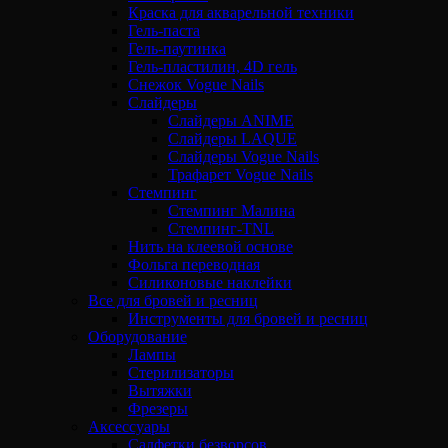
Краска для акварельной техники
Гель-паста
Гель-паутинка
Гель-пластилин, 4D гель
Снежок Vogue Nails
Слайдеры
Слайдеры ANIME
Слайдеры LAQUE
Слайдеры Vogue Nails
Трафарет Vogue Nails
Стемпинг
Стемпинг Малина
Стемпинг-TNL
Нить на клеевой основе
Фольга переводная
Силиконовые наклейки
Все для бровей и ресниц
Инструменты для бровей и ресниц
Оборудование
Лампы
Стерилизаторы
Вытяжки
Фрезеры
Аксессуары
Салфетки безворсов