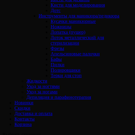
Кисти для моделирования
Дотс
Инструменты для маникюра/педикюра
Кусачки маникюрные
Ножницы
Лопатка (пушер)
Лоток металлический для
стерилизации
Фрезы
Апельсиновые палочки
Бафы
Пилки
Полировщики
Терки для стоп
Жидкости
Уход за ногтями
Уход за ногами
Депиляция и парафинотерапия
Новинки
Скидки
Доставка и оплата
Контакты
Корзина
Выбрать страницу