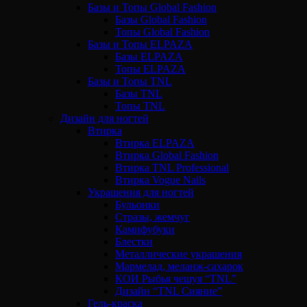
Базы и Топы Global Fashion
Базы Global Fashion
Топы Global Fashion
Базы и Топы ELPAZA
Базы ELPAZA
Топы ELPAZA
Базы и Топы TNL
Базы TNL
Топы TNL
Дизайн для ногтей
Втирка
Втирка ELPAZA
Втирка Global Fashion
Втирка TNL Professional
Втирка Vogue Nails
Украшения для ногтей
Бульонки
Стразы, жемчуг
Камифубуки
Блестки
Металлические украшения
Мармелад, меланж-сахарок
КОИ Рыбья чешуя “TNL”
Дизайн “TNL Сияние”
Гель-краска