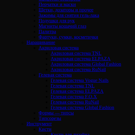
Перчатки и маски
Щетки, дозаторы и прочее
Зажимы для снятия гель-лака
Подушки для рук
Магниты кошачий глаз
Палитра
Фартуки, сумки, косметички
Наращивание
Акриловая система
Акриловая система TNL
Акриловая система ELPAZA
Акриловая система Global Fashion
Акриловая система RuNail
Гелевая система
Гелевая система Vogue Nails
Гелевая система TNL
Гелевая система ELPAZA
Гелевая система F.O.X
Гелевая система RuNail
Гелевая система Global Fashion
Формы — типсы
Типсорезы
Инструмент
Кисти
Кисти для дизайна