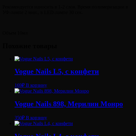
Рекомендуется наносить в 1-2 слоя. Время полимеризации в
УФ-лампе 2 мин., в LED-лампе 30 сек.
Объем 10мл
Похожие товары
Vogue Nails L5, с конфети
169
₽
В корзину
Vogue Nails 898, Мерилин Монро
350
₽
В корзину