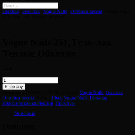
Главная
/
Гель-лак
/
Vogue Nails
/
Оттенки весны
/ Vogue Nails
251, Гель-лак Теплые Объятия
Vogue Nails 251, Гель-лак
Теплые Объятия
350
₽
Количество
товара
В корзину
Vogue
Артикул:
2200000506757
Категории:
Vogue Nails
,
Гель-лак
,
Nails
Оттенки весны
Метки:
10мл
,
Vogue Nails
,
Гель-лак
,
251,
Классическая коллекция
,
Премиум
Гель-
лак
Описание
Теплые
Объятия
Описание