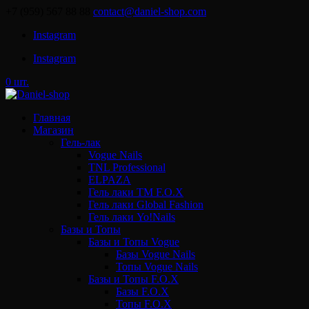
+7 (959) 567 88 88
contact@daniel-shop.com
Instagram
Instagram
0 шт.
Главная
Магазин
Гель-лак
Vogue Nails
TNL Professional
ELPAZA
Гель лаки ТМ F.O.X
Гель лаки Global Fashion
Гель лаки Yo!Nails
Базы и Топы
Базы и Топы Vogue
Базы Vogue Nails
Топы Vogue Nails
Базы и Топы F.O.X
Базы F.O.X
Топы F.O.X