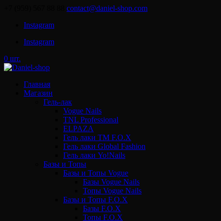
+7 (959) 567 88 88
contact@daniel-shop.com
Instagram
Instagram
0 шт.
Главная
Магазин
Гель-лак
Vogue Nails
TNL Professional
ELPAZA
Гель лаки ТМ F.O.X
Гель лаки Global Fashion
Гель лаки Yo!Nails
Базы и Топы
Базы и Топы Vogue
Базы Vogue Nails
Топы Vogue Nails
Базы и Топы F.O.X
Базы F.O.X
Топы F.O.X