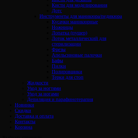
Кисти для моделирования
Дотс
Инструменты для маникюра/педикюра
Кусачки маникюрные
Ножницы
Лопатка (пушер)
Лоток металлический для
стерилизации
Фрезы
Апельсиновые палочки
Бафы
Пилки
Полировщики
Терки для стоп
Жидкости
Уход за ногтями
Уход за ногами
Депиляция и парафинотерапия
Новинки
Скидки
Доставка и оплата
Контакты
Корзина
Выбрать страницу