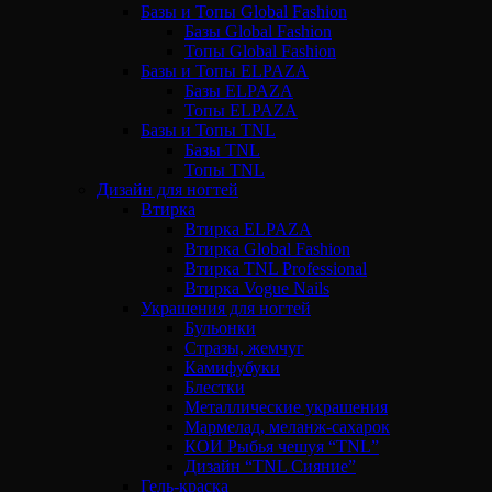
Базы и Топы Global Fashion
Базы Global Fashion
Топы Global Fashion
Базы и Топы ELPAZA
Базы ELPAZA
Топы ELPAZA
Базы и Топы TNL
Базы TNL
Топы TNL
Дизайн для ногтей
Втирка
Втирка ELPAZA
Втирка Global Fashion
Втирка TNL Professional
Втирка Vogue Nails
Украшения для ногтей
Бульонки
Стразы, жемчуг
Камифубуки
Блестки
Металлические украшения
Мармелад, меланж-сахарок
КОИ Рыбья чешуя “TNL”
Дизайн “TNL Сияние”
Гель-краска