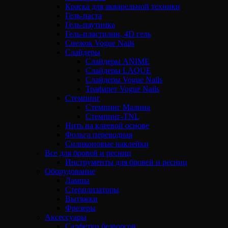
Краска для акварельной техники
Гель-паста
Гель-паутинка
Гель-пластилин, 4D гель
Снежок Vogue Nails
Слайдеры
Слайдеры ANIME
Слайдеры LAQUE
Слайдеры Vogue Nails
Трафарет Vogue Nails
Стемпинг
Стемпинг Малина
Стемпинг-TNL
Нить на клеевой основе
Фольга переводная
Силиконовые наклейки
Все для бровей и ресниц
Инструменты для бровей и ресниц
Оборудование
Лампы
Стерилизаторы
Вытяжки
Фрезеры
Аксессуары
Салфетки безворсов