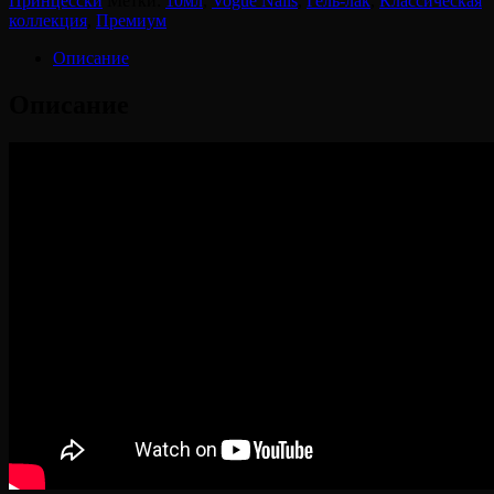
Принцесски
Метки:
10мл
,
Vogue Nails
,
Гель-лак
,
Классическая
коллекция
,
Премиум
Описание
Описание