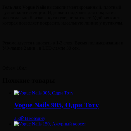
Гель-лак Vogue Nails
высокопигментированный, плотный,
густой консистенции. Идеально подходит для покрытия
максимально близко к кутикуле, не затекает. Удобная кисть,
которая позволяет покрасить идеальную линию у кутикулы.
Рекомендуется наносить в 1-2 слоя. Время полимеризации в
УФ-лампе 2 мин., в LED-лампе 30 сек.
Объем 10мл
Похожие товары
Vogue Nails 905, Одри Тоту
350
₽
В корзину