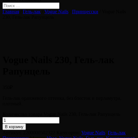
Главная
/
Гель-лак
/
Vogue Nails
/
Принцесски
/ Vogue Nails
230, Гель-лак Рапунцель
Vogue Nails 230, Гель-лак
Рапунцель
350
₽
Гель-лак оранжевого оттенка, без блесток и перламутра,
плотный.
Количество товара Vogue Nails 230, Гель-лак Рапунцель
В корзину
Артикул:
2200000502322
Категории:
Vogue Nails
,
Гель-лак
,