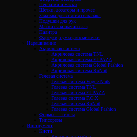
Перчатки и маски
Щетки, дозаторы и прочее
Зажимы для снятия гель-лака
Подушки для рук
Магниты кошачий глаз
Палитра
Фартуки, сумки, косметички
Наращивание
Акриловая система
Акриловая система TNL
Акриловая система ELPAZA
Акриловая система Global Fashion
Акриловая система RuNail
Гелевая система
Гелевая система Vogue Nails
Гелевая система TNL
Гелевая система ELPAZA
Гелевая система F.O.X
Гелевая система RuNail
Гелевая система Global Fashion
Формы — типсы
Типсорезы
Инструмент
Кисти
Кисти для дизайна