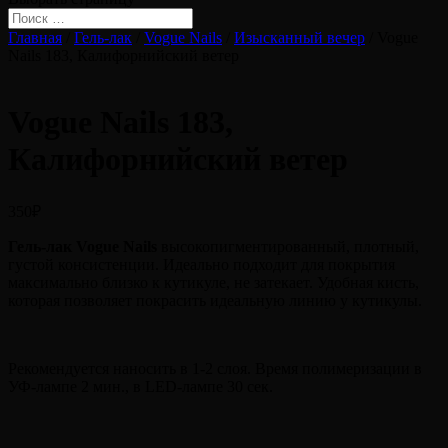
Главная
/
Гель-лак
/
Vogue Nails
/
Изысканный вечер
/ Vogue
Nails 183, Калифорнийский ветер
Vogue Nails 183,
Калифорнийский ветер
350
₽
Гель-лак Vogue Nails
высокопигментированный, плотный,
густой консистенции. Идеально подходит для покрытия
максимально близко к кутикуле, не затекает. Удобная кисть,
которая позволяет покрасить идеальную линию у кутикулы.
Рекомендуется наносить в 1-2 слоя. Время полимеризации в
УФ-лампе 2 мин., в LED-лампе 30 сек.