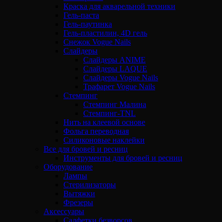
Краска для акварельной техники
Гель-паста
Гель-паутинка
Гель-пластилин, 4D гель
Снежок Vogue Nails
Слайдеры
Слайдеры ANIME
Слайдеры LAQUE
Слайдеры Vogue Nails
Трафарет Vogue Nails
Стемпинг
Стемпинг Малина
Стемпинг-TNL
Нить на клеевой основе
Фольга переводная
Силиконовые наклейки
Все для бровей и ресниц
Инструменты для бровей и ресниц
Оборудование
Лампы
Стерилизаторы
Вытяжки
Фрезеры
Аксессуары
Салфетки безворсов