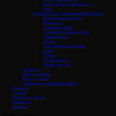
Кисти для моделирования
Дотс
Инструменты для маникюра/педикюра
Кусачки маникюрные
Ножницы
Лопатка (пушер)
Лоток металлический для
стерилизации
Фрезы
Апельсиновые палочки
Бафы
Пилки
Полировщики
Терки для стоп
Жидкости
Уход за ногтями
Уход за ногами
Депиляция и парафинотерапия
Новинки
Скидки
Доставка и оплата
Контакты
Корзина
Выбрать страницу