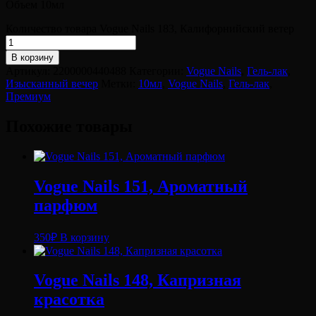
Объем 10мл
Количество товара Vogue Nails 183, Калифорнийский ветер
В корзину
Артикул:
2200000440488
Категории:
Vogue Nails
,
Гель-лак
,
Изысканный вечер
Метки:
10мл
,
Vogue Nails
,
Гель-лак
,
Премиум
Похожие товары
Vogue Nails 151, Ароматный
парфюм
350
₽
В корзину
Vogue Nails 148, Капризная
красотка