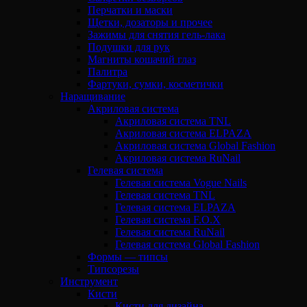
Перчатки и маски
Щетки, дозаторы и прочее
Зажимы для снятия гель-лака
Подушки для рук
Магниты кошачий глаз
Палитра
Фартуки, сумки, косметички
Наращивание
Акриловая система
Акриловая система TNL
Акриловая система ELPAZA
Акриловая система Global Fashion
Акриловая система RuNail
Гелевая система
Гелевая система Vogue Nails
Гелевая система TNL
Гелевая система ELPAZA
Гелевая система F.O.X
Гелевая система RuNail
Гелевая система Global Fashion
Формы — типсы
Типсорезы
Инструмент
Кисти
Кисти для дизайна