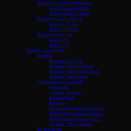
Базы и Топы Global Fashion
Базы Global Fashion
Топы Global Fashion
Базы и Топы ELPAZA
Базы ELPAZA
Топы ELPAZA
Базы и Топы TNL
Базы TNL
Топы TNL
Дизайн для ногтей
Втирка
Втирка ELPAZA
Втирка Global Fashion
Втирка TNL Professional
Втирка Vogue Nails
Украшения для ногтей
Бульонки
Стразы, жемчуг
Камифубуки
Блестки
Металлические украшения
Мармелад, меланж-сахарок
КОИ Рыбья чешуя “TNL”
Дизайн “TNL Сияние”
Гель-краска