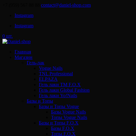
+7 (959) 567 88 88
contact@daniel-shop.com
Instagram
Instagram
0 шт.
Главная
Магазин
Гель-лак
Vogue Nails
TNL Professional
ELPAZA
Гель лаки ТМ F.O.X
Гель лаки Global Fashion
Гель лаки Yo!Nails
Базы и Топы
Базы и Топы Vogue
Базы Vogue Nails
Топы Vogue Nails
Базы и Топы F.O.X
Базы F.O.X
Топы F.O.X