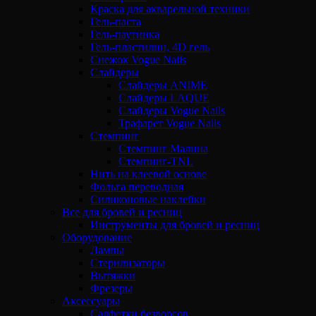
Краска для акварельной техники
Гель-паста
Гель-паутинка
Гель-пластилин, 4D гель
Снежок Vogue Nails
Слайдеры
Слайдеры ANIME
Слайдеры LAQUE
Слайдеры Vogue Nails
Трафарет Vogue Nails
Стемпинг
Стемпинг Малина
Стемпинг-TNL
Нить на клеевой основе
Фольга переводная
Силиконовые наклейки
Все для бровей и ресниц
Инструменты для бровей и ресниц
Оборудование
Лампы
Стерилизаторы
Вытяжки
Фрезеры
Аксессуары
Салфетки безворсов