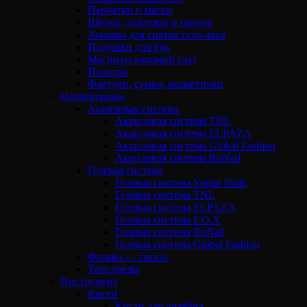
Перчатки и маски
Щетки, дозаторы и прочее
Зажимы для снятия гель-лака
Подушки для рук
Магниты кошачий глаз
Палитра
Фартуки, сумки, косметички
Наращивание
Акриловая система
Акриловая система TNL
Акриловая система ELPAZA
Акриловая система Global Fashion
Акриловая система RuNail
Гелевая система
Гелевая система Vogue Nails
Гелевая система TNL
Гелевая система ELPAZA
Гелевая система F.O.X
Гелевая система RuNail
Гелевая система Global Fashion
Формы — типсы
Типсорезы
Инструмент
Кисти
Кисти для дизайна