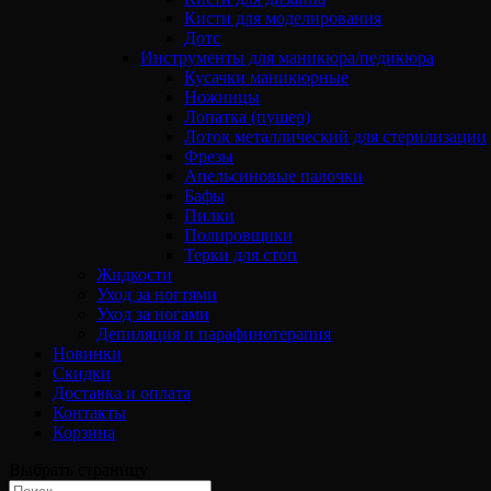
Кисти для моделирования
Дотс
Инструменты для маникюра/педикюра
Кусачки маникюрные
Ножницы
Лопатка (пушер)
Лоток металлический для стерилизации
Фрезы
Апельсиновые палочки
Бафы
Пилки
Полировщики
Терки для стоп
Жидкости
Уход за ногтями
Уход за ногами
Депиляция и парафинотерапия
Новинки
Скидки
Доставка и оплата
Контакты
Корзина
Выбрать страницу