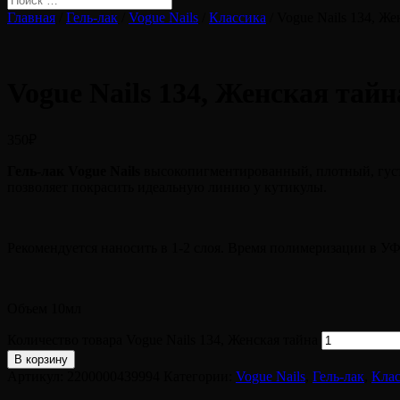
Главная
/
Гель-лак
/
Vogue Nails
/
Классика
/ Vogue Nails 134, Же
Vogue Nails 134, Женская тайн
350
₽
Гель-лак Vogue Nails
высокопигментированный, плотный, густой
позволяет покрасить идеальную линию у кутикулы.
Рекомендуется наносить в 1-2 слоя. Время полимеризации в УФ
Объем 10мл
Количество товара Vogue Nails 134, Женская тайна
В корзину
Артикул:
2200000439994
Категории:
Vogue Nails
,
Гель-лак
,
Клас