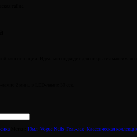
нская тайна
а
 консистенции. Идеально подходит для покрытия максимально бл
-лампе 2 мин., в LED-лампе 30 сек.
сика
Метки:
10мл
,
Vogue Nails
,
Гель-лак
,
Классическая коллекци