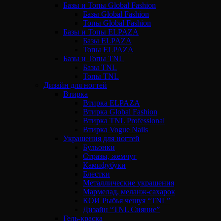
Базы и Топы Global Fashion
Базы Global Fashion
Топы Global Fashion
Базы и Топы ELPAZA
Базы ELPAZA
Топы ELPAZA
Базы и Топы TNL
Базы TNL
Топы TNL
Дизайн для ногтей
Втирка
Втирка ELPAZA
Втирка Global Fashion
Втирка TNL Professional
Втирка Vogue Nails
Украшения для ногтей
Бульонки
Стразы, жемчуг
Камифубуки
Блестки
Металлические украшения
Мармелад, меланж-сахарок
КОИ Рыбья чешуя “TNL”
Дизайн “TNL Сияние”
Гель-краска