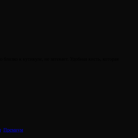
изко к кутикуле, не затекает. Удобная кисть, которая
я
,
Премиум