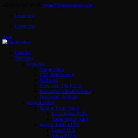
+7 (959) 567 88 88
contact@daniel-shop.com
Instagram
Instagram
0 шт.
Главная
Магазин
Гель-лак
Vogue Nails
TNL Professional
ELPAZA
Гель лаки ТМ F.O.X
Гель лаки Global Fashion
Гель лаки Yo!Nails
Базы и Топы
Базы и Топы Vogue
Базы Vogue Nails
Топы Vogue Nails
Базы и Топы F.O.X
Базы F.O.X
Топы F.O.X