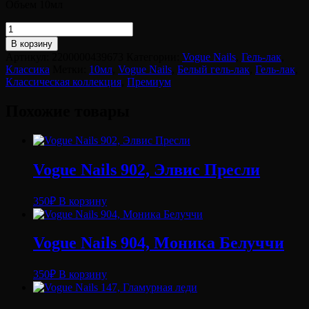
Объем 10мл
Количество
товара
В корзину
Vogue
Артикул:
2200000439673
Категории:
Vogue Nails
,
Гель-лак
,
Nails
Классика
Метки:
10мл
,
Vogue Nails
,
Белый гель-лак
,
Гель-лак
,
101,
Классическая коллекция
,
Премиум
Снежная
лавина
Похожие товары
Vogue Nails 902, Элвис Пресли
350
₽
В корзину
Vogue Nails 904, Моника Белуччи
350
₽
В корзину