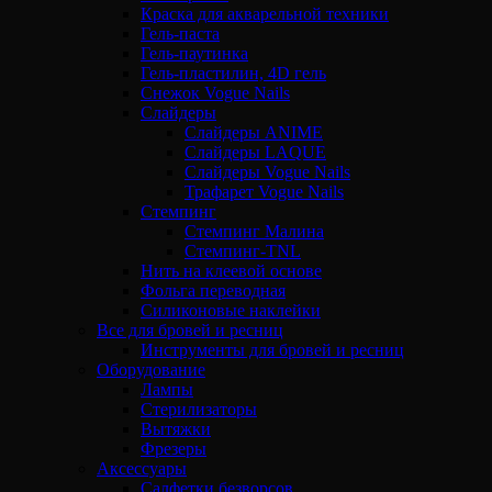
Краска для акварельной техники
Гель-паста
Гель-паутинка
Гель-пластилин, 4D гель
Снежок Vogue Nails
Слайдеры
Слайдеры ANIME
Слайдеры LAQUE
Слайдеры Vogue Nails
Трафарет Vogue Nails
Стемпинг
Стемпинг Малина
Стемпинг-TNL
Нить на клеевой основе
Фольга переводная
Силиконовые наклейки
Все для бровей и ресниц
Инструменты для бровей и ресниц
Оборудование
Лампы
Стерилизаторы
Вытяжки
Фрезеры
Аксессуары
Салфетки безворсов