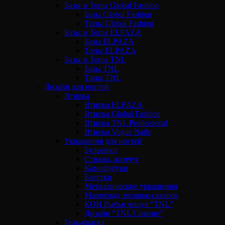
Базы и Топы Global Fashion
Базы Global Fashion
Топы Global Fashion
Базы и Топы ELPAZA
Базы ELPAZA
Топы ELPAZA
Базы и Топы TNL
Базы TNL
Топы TNL
Дизайн для ногтей
Втирка
Втирка ELPAZA
Втирка Global Fashion
Втирка TNL Professional
Втирка Vogue Nails
Украшения для ногтей
Бульонки
Стразы, жемчуг
Камифубуки
Блестки
Металлические украшения
Мармелад, меланж-сахарок
КОИ Рыбья чешуя “TNL”
Дизайн “TNL Сияние”
Гель-краска