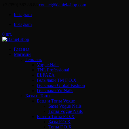
+7 (959) 567 88 88
contact@daniel-shop.com
Instagram
Instagram
0 шт.
Главная
Магазин
Гель-лак
Vogue Nails
TNL Professional
ELPAZA
Гель лаки ТМ F.O.X
Гель лаки Global Fashion
Гель лаки Yo!Nails
Базы и Топы
Базы и Топы Vogue
Базы Vogue Nails
Топы Vogue Nails
Базы и Топы F.O.X
Базы F.O.X
Топы F.O.X