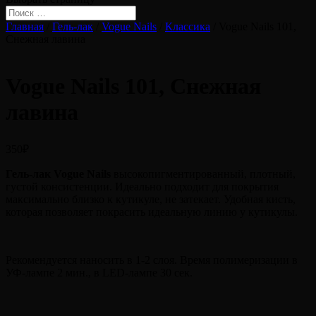
Главная
/
Гель-лак
/
Vogue Nails
/
Классика
/ Vogue Nails 101,
Снежная лавина
Vogue Nails 101, Снежная
лавина
350
₽
Гель-лак Vogue Nails
высокопигментированный, плотный,
густой консистенции. Идеально подходит для покрытия
максимально близко к кутикуле, не затекает. Удобная кисть,
которая позволяет покрасить идеальную линию у кутикулы.
Рекомендуется наносить в 1-2 слоя. Время полимеризации в
УФ-лампе 2 мин., в LED-лампе 30 сек.