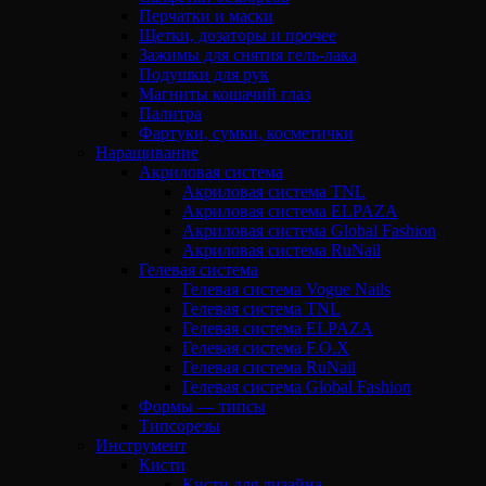
Перчатки и маски
Щетки, дозаторы и прочее
Зажимы для снятия гель-лака
Подушки для рук
Магниты кошачий глаз
Палитра
Фартуки, сумки, косметички
Наращивание
Акриловая система
Акриловая система TNL
Акриловая система ELPAZA
Акриловая система Global Fashion
Акриловая система RuNail
Гелевая система
Гелевая система Vogue Nails
Гелевая система TNL
Гелевая система ELPAZA
Гелевая система F.O.X
Гелевая система RuNail
Гелевая система Global Fashion
Формы — типсы
Типсорезы
Инструмент
Кисти
Кисти для дизайна