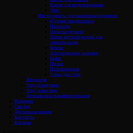
Кисти для моделирования
Дотс
Инструменты для маникюра/педикюра
Кусачки маникюрные
Ножницы
Лопатка (пушер)
Лоток металлический для
стерилизации
Фрезы
Апельсиновые палочки
Бафы
Пилки
Полировщики
Терки для стоп
Жидкости
Уход за ногтями
Уход за ногами
Депиляция и парафинотерапия
Новинки
Скидки
Доставка и оплата
Контакты
Корзина
Выбрать страницу