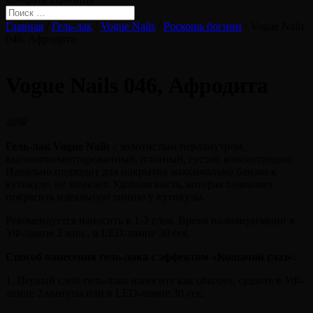
Главная
/
Гель-лак
/
Vogue Nails
/
Роскошь богини
/ Vogue Nails
046, Афродита
Vogue Nails 046, Афродита
269
₽
Гель-лак Vogue Nails
с золотистым перламутром,
высокопигментированный, плотный, густой консистенции.
Идеально подходит для покрытия максимально близко к
кутикуле, не затекает. Удобная кисть, которая позволяет
покрасить идеальную линию у кутикулы.
Рекомендуется наносить в 1-2 слоя. Время полимеризации в
УФ-лампе 2 мин., в LED-лампе 30 сек.
Способ нанесения гель-лака с эффектом «Кошачий глаз»:
1. Первый слой гель-лака наносите как обычно, сушите в УФ-
лампе 2 минуты или в LED-лампе 30 сек.