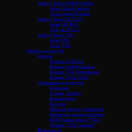
Базы и Топы Global Fashion
Базы Global Fashion
Топы Global Fashion
Базы и Топы ELPAZA
Базы ELPAZA
Топы ELPAZA
Базы и Топы TNL
Базы TNL
Топы TNL
Дизайн для ногтей
Втирка
Втирка ELPAZA
Втирка Global Fashion
Втирка TNL Professional
Втирка Vogue Nails
Украшения для ногтей
Бульонки
Стразы, жемчуг
Камифубуки
Блестки
Металлические украшения
Мармелад, меланж-сахарок
КОИ Рыбья чешуя “TNL”
Дизайн “TNL Сияние”
Гель-краска