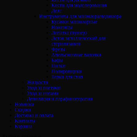
Кисти для моделирования
Дотс
Инструменты для маникюра/педикюра
Кусачки маникюрные
Ножницы
Лопатка (пушер)
Лоток металлический для
стерилизации
Фрезы
Апельсиновые палочки
Бафы
Пилки
Полировщики
Терки для стоп
Жидкости
Уход за ногтями
Уход за ногами
Депиляция и парафинотерапия
Новинки
Скидки
Доставка и оплата
Контакты
Корзина
Выбрать страницу