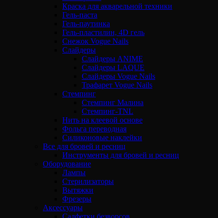
Краска для акварельной техники
Гель-паста
Гель-паутинка
Гель-пластилин, 4D гель
Снежок Vogue Nails
Слайдеры
Слайдеры ANIME
Слайдеры LAQUE
Слайдеры Vogue Nails
Трафарет Vogue Nails
Стемпинг
Стемпинг Малина
Стемпинг-TNL
Нить на клеевой основе
Фольга переводная
Силиконовые наклейки
Все для бровей и ресниц
Инструменты для бровей и ресниц
Оборудование
Лампы
Стерилизаторы
Вытяжки
Фрезеры
Аксессуары
Салфетки безворсов