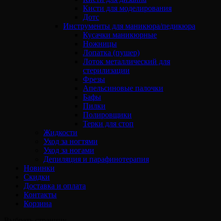
Кисти для моделирования
Дотс
Инструменты для маникюра/педикюра
Кусачки маникюрные
Ножницы
Лопатка (пушер)
Лоток металлический для
стерилизации
Фрезы
Апельсиновые палочки
Бафы
Пилки
Полировщики
Терки для стоп
Жидкости
Уход за ногтями
Уход за ногами
Депиляция и парафинотерапия
Новинки
Скидки
Доставка и оплата
Контакты
Корзина
Выбрать страницу