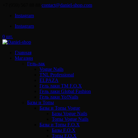
+7 (959) 567 88 88
contact@daniel-shop.com
Instagram
Instagram
0 шт.
Главная
Магазин
Гель-лак
Vogue Nails
TNL Professional
ELPAZA
Гель лаки ТМ F.O.X
Гель лаки Global Fashion
Гель лаки Yo!Nails
Базы и Топы
Базы и Топы Vogue
Базы Vogue Nails
Топы Vogue Nails
Базы и Топы F.O.X
Базы F.O.X
Топы F.O.X