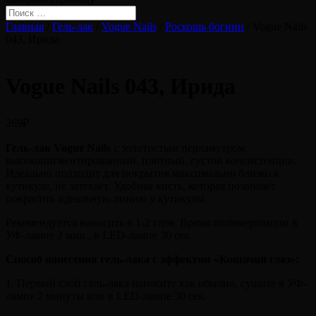
Главная
/
Гель-лак
/
Vogue Nails
/
Роскошь богини
/ Vogue Nails
043, Ирида
Vogue Nails 043, Ирида
269
₽
Гель-лак Vogue Nails
с золотистым перламутром,
высокопигментированный, плотный, густой консистенции.
Идеально подходит для покрытия максимально близко к
кутикуле, не затекает. Удобная кисть, которая позволяет
покрасить идеальную линию у кутикулы.
Рекомендуется наносить в 1-2 слоя. Время полимеризации в
УФ-лампе 2 мин., в LED-лампе 30 сек.
Способ нанесения гель-лака с эффектом «Кошачий глаз»:
1. Первый слой гель-лака наносите как обычно, сушите в УФ-
лампе 2 минуты или в LED-лампе 30 сек.