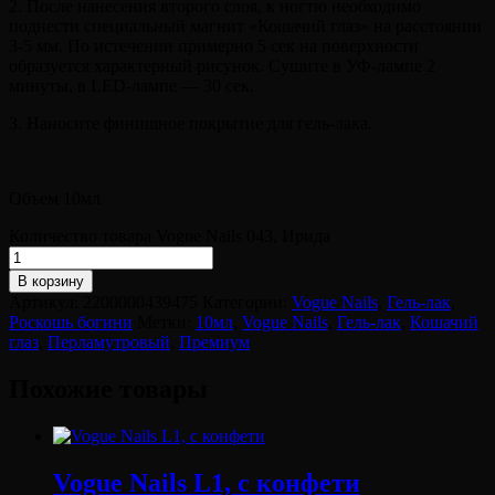
2. После нанесения второго слоя, к ногтю необходимо
поднести специальный магнит «Кошачий глаз» на расстоянии
3-5 мм. По истечении примерно 5 сек на поверхности
образуется характерный рисунок. Сушите в УФ-лампе 2
минуты, в LED-лампе — 30 сек.
3. Наносите финишное покрытие для гель-лака.
Объем 10мл
Количество товара Vogue Nails 043, Ирида
В корзину
Артикул:
2200000439475
Категории:
Vogue Nails
,
Гель-лак
,
Роскошь богини
Метки:
10мл
,
Vogue Nails
,
Гель-лак
,
Кошачий
глаз
,
Перламутровый
,
Премиум
Похожие товары
Vogue Nails L1, с конфети