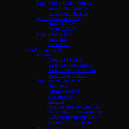
Базы и Топы Global Fashion
Базы Global Fashion
Топы Global Fashion
Базы и Топы ELPAZA
Базы ELPAZA
Топы ELPAZA
Базы и Топы TNL
Базы TNL
Топы TNL
Дизайн для ногтей
Втирка
Втирка ELPAZA
Втирка Global Fashion
Втирка TNL Professional
Втирка Vogue Nails
Украшения для ногтей
Бульонки
Стразы, жемчуг
Камифубуки
Блестки
Металлические украшения
Мармелад, меланж-сахарок
КОИ Рыбья чешуя “TNL”
Дизайн “TNL Сияние”
Гель-краска