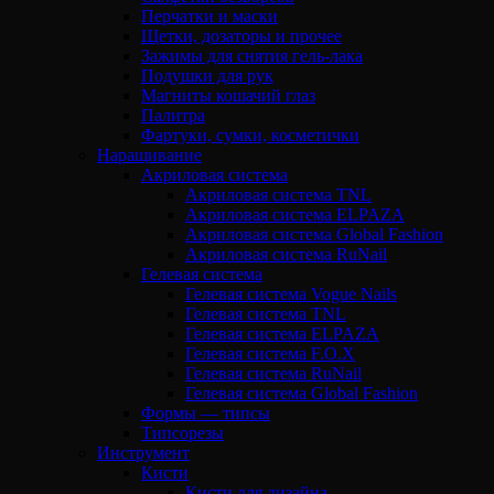
Перчатки и маски
Щетки, дозаторы и прочее
Зажимы для снятия гель-лака
Подушки для рук
Магниты кошачий глаз
Палитра
Фартуки, сумки, косметички
Наращивание
Акриловая система
Акриловая система TNL
Акриловая система ELPAZA
Акриловая система Global Fashion
Акриловая система RuNail
Гелевая система
Гелевая система Vogue Nails
Гелевая система TNL
Гелевая система ELPAZA
Гелевая система F.O.X
Гелевая система RuNail
Гелевая система Global Fashion
Формы — типсы
Типсорезы
Инструмент
Кисти
Кисти для дизайна