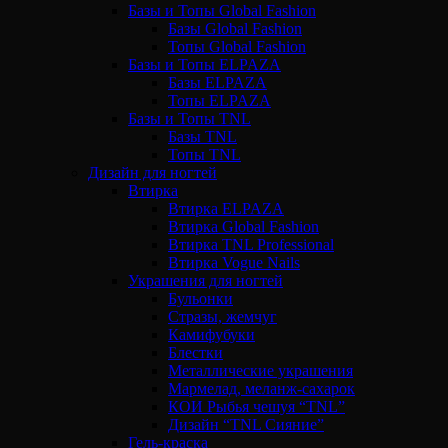
Базы и Топы Global Fashion
Базы Global Fashion
Топы Global Fashion
Базы и Топы ELPAZA
Базы ELPAZA
Топы ELPAZA
Базы и Топы TNL
Базы TNL
Топы TNL
Дизайн для ногтей
Втирка
Втирка ELPAZA
Втирка Global Fashion
Втирка TNL Professional
Втирка Vogue Nails
Украшения для ногтей
Бульонки
Стразы, жемчуг
Камифубуки
Блестки
Металлические украшения
Мармелад, меланж-сахарок
КОИ Рыбья чешуя “TNL”
Дизайн “TNL Сияние”
Гель-краска