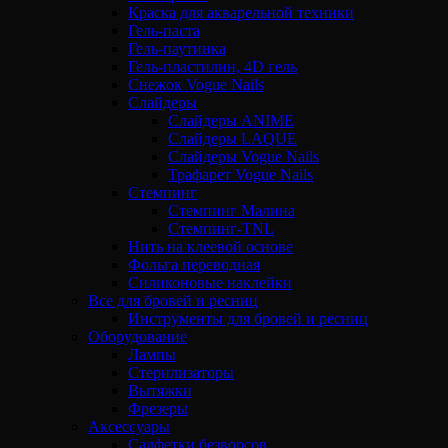
Краска для акварельной техники
Гель-паста
Гель-паутинка
Гель-пластилин, 4D гель
Снежок Vogue Nails
Слайдеры
Слайдеры ANIME
Слайдеры LAQUE
Слайдеры Vogue Nails
Трафарет Vogue Nails
Стемпинг
Стемпинг Малина
Стемпинг-TNL
Нить на клеевой основе
Фольга переводная
Силиконовые наклейки
Все для бровей и ресниц
Инструменты для бровей и ресниц
Оборудование
Лампы
Стерилизаторы
Вытяжки
Фрезеры
Аксессуары
Салфетки безворсов