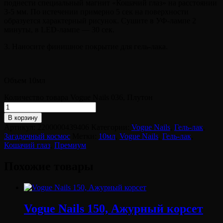
поднести специальный магнит «Кошачий глаз» на расстоянии
3-5 мм. По истечении примерно 5 сек на поверхности
образуется характерный рисунок. Сушите в УФ-лампе 2
минуты, в LED-лампе — 30 сек.
3. Наносите финишное покрытие для гель-лака.
Объем 10мл
Количество товара Vogue Nails 036, Плутон
В корзину
Артикул:
2200000439406
Категории:
Vogue Nails
,
Гель-лак
,
Загадочный космос
Метки:
10мл
,
Vogue Nails
,
Гель-лак
,
Кошачий глаз
,
Премиум
Похожие товары
Vogue Nails 150, Ажурный корсет