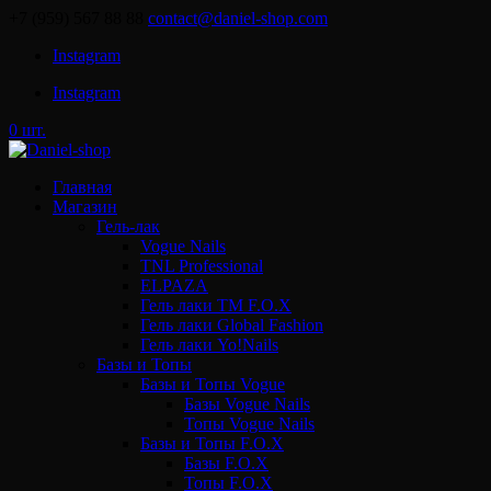
+7 (959) 567 88 88
contact@daniel-shop.com
Instagram
Instagram
0 шт.
Главная
Магазин
Гель-лак
Vogue Nails
TNL Professional
ELPAZA
Гель лаки ТМ F.O.X
Гель лаки Global Fashion
Гель лаки Yo!Nails
Базы и Топы
Базы и Топы Vogue
Базы Vogue Nails
Топы Vogue Nails
Базы и Топы F.O.X
Базы F.O.X
Топы F.O.X