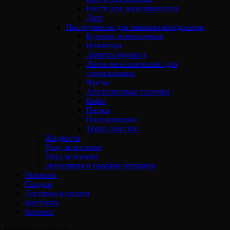
Кисти для моделирования
Дотс
Инструменты для маникюра/педикюра
Кусачки маникюрные
Ножницы
Лопатка (пушер)
Лоток металлический для
стерилизации
Фрезы
Апельсиновые палочки
Бафы
Пилки
Полировщики
Терки для стоп
Жидкости
Уход за ногтями
Уход за ногами
Депиляция и парафинотерапия
Новинки
Скидки
Доставка и оплата
Контакты
Корзина
Выбрать страницу