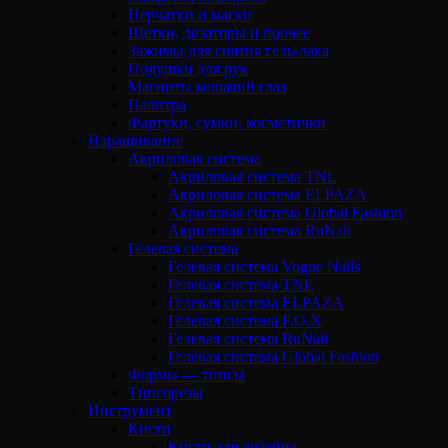
Перчатки и маски
Щетки, дозаторы и прочее
Зажимы для снятия гель-лака
Подушки для рук
Магниты кошачий глаз
Палитра
Фартуки, сумки, косметички
Наращивание
Акриловая система
Акриловая система TNL
Акриловая система ELPAZA
Акриловая система Global Fashion
Акриловая система RuNail
Гелевая система
Гелевая система Vogue Nails
Гелевая система TNL
Гелевая система ELPAZA
Гелевая система F.O.X
Гелевая система RuNail
Гелевая система Global Fashion
Формы — типсы
Типсорезы
Инструмент
Кисти
Кисти для дизайна