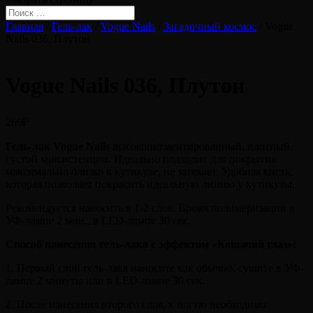
Главная
/
Гель-лак
/
Vogue Nails
/
Загадочный космос
/ Vogue
Nails 036, Плутон
Vogue Nails 036, Плутон
269
₽
Гель-лак Vogue Nails
высокопигментированный, плотный,
густой консистенции. Идеально подходит для покрытия
максимально близко к кутикуле, не затекает. Удобная кисть,
которая позволяет покрасить идеальную линию у кутикулы.
Рекомендуется наносить в 1-2 слоя. Время полимеризации в
УФ-лампе 2 мин., в LED-лампе 30 сек.
Способ нанесения гель-лака с эффектом «Кошачий глаз»:
1. Первый слой гель-лака наносите как обычно, сушите в УФ-
лампе 2 минуты или в LED-лампе 30 сек.
2. После нанесения второго слоя, к ногтю необходимо