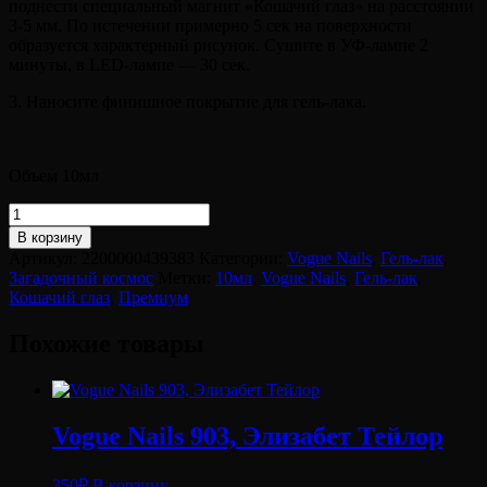
поднести специальный магнит «Кошачий глаз» на расстоянии
3-5 мм. По истечении примерно 5 сек на поверхности
образуется характерный рисунок. Сушите в УФ-лампе 2
минуты, в LED-лампе — 30 сек.
3. Наносите финишное покрытие для гель-лака.
Объем 10мл
Количество
товара
В корзину
Vogue
Артикул:
2200000439383
Категории:
Vogue Nails
,
Гель-лак
,
Nails
Загадочный космос
Метки:
10мл
,
Vogue Nails
,
Гель-лак
,
034,
Кошачий глаз
,
Премиум
Юпитер
Похожие товары
Vogue Nails 903, Элизабет Тейлор
350
₽
В корзину