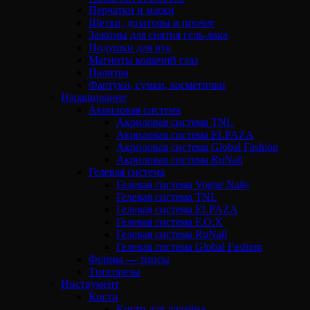
Перчатки и маски
Щетки, дозаторы и прочее
Зажимы для снятия гель-лака
Подушки для рук
Магниты кошачий глаз
Палитра
Фартуки, сумки, косметички
Наращивание
Акриловая система
Акриловая система TNL
Акриловая система ELPAZA
Акриловая система Global Fashion
Акриловая система RuNail
Гелевая система
Гелевая система Vogue Nails
Гелевая система TNL
Гелевая система ELPAZA
Гелевая система F.O.X
Гелевая система RuNail
Гелевая система Global Fashion
Формы — типсы
Типсорезы
Инструмент
Кисти
Кисти для дизайна