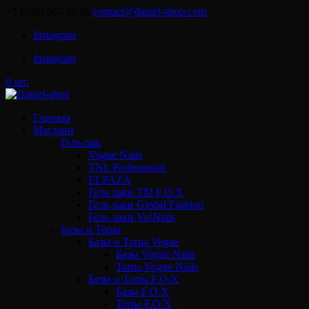
+7 (959) 567 88 88
contact@daniel-shop.com
Instagram
Instagram
0 шт.
Главная
Магазин
Гель-лак
Vogue Nails
TNL Professional
ELPAZA
Гель лаки ТМ F.O.X
Гель лаки Global Fashion
Гель лаки Yo!Nails
Базы и Топы
Базы и Топы Vogue
Базы Vogue Nails
Топы Vogue Nails
Базы и Топы F.O.X
Базы F.O.X
Топы F.O.X