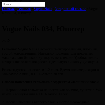
Главная
/
Гель-лак
/
Vogue Nails
/
Загадочный космос
/ Vogue
Nails 034, Юпитер
Vogue Nails 034, Юпитер
269
₽
Гель-лак Vogue Nails
высокопигментированный, плотный,
густой консистенции. Идеально подходит для покрытия
максимально близко к кутикуле, не затекает. Удобная кисть,
которая позволяет покрасить идеальную линию у кутикулы.
Рекомендуется наносить в 1-2 слоя. Время полимеризации в
УФ-лампе 2 мин., в LED-лампе 30 сек.
Способ нанесения гель-лака с эффектом «Кошачий глаз»:
1. Первый слой гель-лака наносите как обычно, сушите в УФ-
лампе 2 минуты или в LED-лампе 30 сек.
2. После нанесения второго слоя, к ногтю необходимо