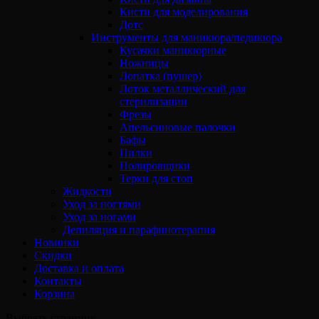
Кисти для моделирования
Дотс
Инструменты для маникюра/педикюра
Кусачки маникюрные
Ножницы
Лопатка (пушер)
Лоток металлический для
стерилизации
Фрезы
Апельсиновые палочки
Бафы
Пилки
Полировщики
Терки для стоп
Жидкости
Уход за ногтями
Уход за ногами
Депиляция и парафинотерапия
Новинки
Скидки
Доставка и оплата
Контакты
Корзина
Выбрать страницу