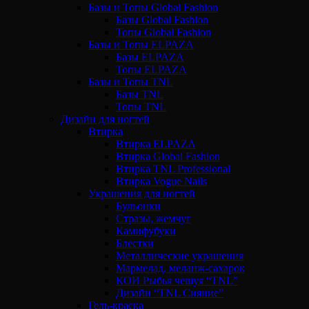
Базы и Топы Global Fashion
Базы Global Fashion
Топы Global Fashion
Базы и Топы ELPAZA
Базы ELPAZA
Топы ELPAZA
Базы и Топы TNL
Базы TNL
Топы TNL
Дизайн для ногтей
Втирка
Втирка ELPAZA
Втирка Global Fashion
Втирка TNL Professional
Втирка Vogue Nails
Украшения для ногтей
Бульонки
Стразы, жемчуг
Камифубуки
Блестки
Металлические украшения
Мармелад, меланж-сахарок
КОИ Рыбья чешуя “TNL”
Дизайн “TNL Сияние”
Гель-краска