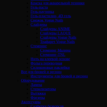
Краска для акварельной техники
Гель-паста
Гель-паутинка
Гель-пластилин, 4D гель
Снежок Vogue Nails
Слайдеры
Слайдеры ANIME
Слайдеры LAQUE
Слайдеры Vogue Nails
Трафарет Vogue Nails
Стемпинг
Стемпинг Малина
Стемпинг-TNL
Нить на клеевой основе
Фольга переводная
Силиконовые наклейки
Все для бровей и ресниц
Инструменты для бровей и ресниц
Оборудование
Лампы
Стерилизаторы
Вытяжки
Фрезеры
Аксессуары
Салфетки безворсов