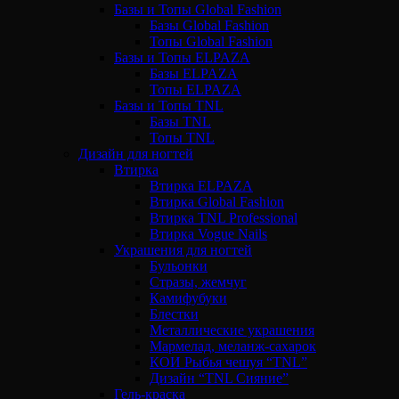
Базы и Топы Global Fashion
Базы Global Fashion
Топы Global Fashion
Базы и Топы ELPAZA
Базы ELPAZA
Топы ELPAZA
Базы и Топы TNL
Базы TNL
Топы TNL
Дизайн для ногтей
Втирка
Втирка ELPAZA
Втирка Global Fashion
Втирка TNL Professional
Втирка Vogue Nails
Украшения для ногтей
Бульонки
Стразы, жемчуг
Камифубуки
Блестки
Металлические украшения
Мармелад, меланж-сахарок
КОИ Рыбья чешуя “TNL”
Дизайн “TNL Сияние”
Гель-краска