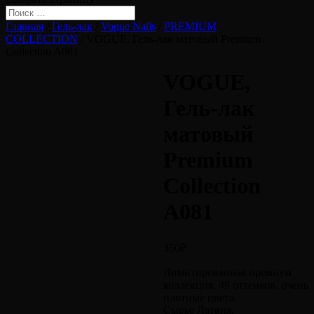
Главная
/
Гель-лак
/
Vogue Nails
/
PREMIUM
COLLECTION
/ VOGUE, Гель-лак матовый Premium
Collection A081
VOGUE,
Гель-лак
матовый
Premium
Collection
A081
350
₽
Лимитированная премиум
коллекция. 49 оттенков, очень
плотные цвета.
Сырье Латвия.