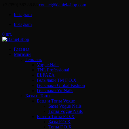
+7 (959) 567 88 88
contact@daniel-shop.com
Instagram
Instagram
0 шт.
Главная
Магазин
Гель-лак
Vogue Nails
TNL Professional
ELPAZA
Гель лаки ТМ F.O.X
Гель лаки Global Fashion
Гель лаки Yo!Nails
Базы и Топы
Базы и Топы Vogue
Базы Vogue Nails
Топы Vogue Nails
Базы и Топы F.O.X
Базы F.O.X
Топы F.O.X