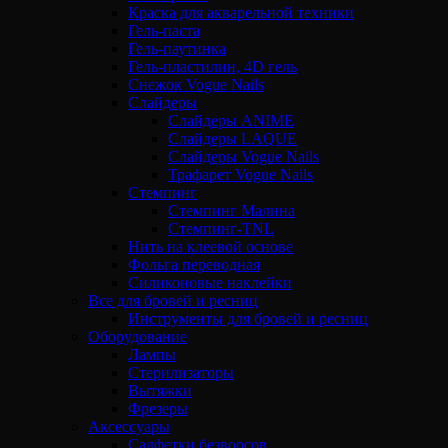
Краска для акварельной техники
Гель-паста
Гель-паутинка
Гель-пластилин, 4D гель
Снежок Vogue Nails
Слайдеры
Слайдеры ANIME
Слайдеры LAQUE
Слайдеры Vogue Nails
Трафарет Vogue Nails
Стемпинг
Стемпинг Малина
Стемпинг-TNL
Нить на клеевой основе
Фольга переводная
Силиконовые наклейки
Все для бровей и ресниц
Инструменты для бровей и ресниц
Оборудование
Лампы
Стерилизаторы
Вытяжки
Фрезеры
Аксессуары
Салфетки безворсов