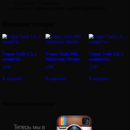
UV-лампе – 2 минуты.
Если топ с липким слоем, удалите дисперсию.
Похожие товары
Vogue Nails L5, с
Vogue Nails 898,
Vogue Nails L6, с
конфети
Мерилин Монро
конфетти
169
₽
350
₽
169
₽
В корзину
В корзину
В корзину
Мы в социальных сетях: