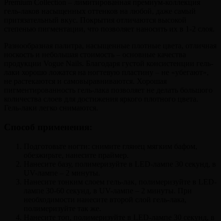
Premium Collection – лимитированная премиум-коллекция
гель-лаков насыщенных оттенков на любой, даже самый
притязательный вкус. Покрытия отличаются высокой
степенью пигментации, что позволяет наносить их в 1-2 слоя.
Разнообразная палитра, насыщенные плотные цвета, отличная
носкость и небольшая стоимость – основные качества
продукции Vogue Nails. Благодаря густой консистенции гель-
лаки хорошо ложатся на ногтевую пластину – не «убегают»,
не растекаются и самовыравниваются. Хорошая
пигментированность гель-лака позволяет не делать большого
количества слоев для достижения яркого плотного цвета.
Гель-лаки легко снимаются.
Способ применения:
Подготовьте ногти: снимите глянец мягким бафом,
обезжирьте, нанесите праймер.
Нанесите базу, полимеризуйте в LED-лампе 30 секунд, в
UV-лампе – 2 минуты.
Нанесите тонким слоем гель-лак, полимеризуйте в LED-
лампе 30-60 секунд, в UV-лампе – 2 минуты. При
необходимости нанесите второй слой гель-лака,
полимеризуйте так же.
Нанесите топ, полимеризуйте в LED-лампе 30 секунд, в