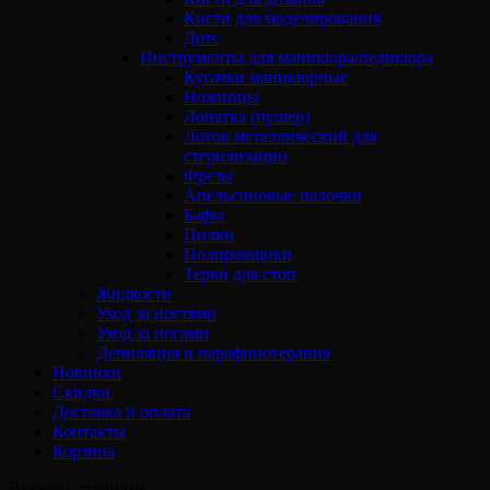
Кисти для моделирования
Дотс
Инструменты для маникюра/педикюра
Кусачки маникюрные
Ножницы
Лопатка (пушер)
Лоток металлический для
стерилизации
Фрезы
Апельсиновые палочки
Бафы
Пилки
Полировщики
Терки для стоп
Жидкости
Уход за ногтями
Уход за ногами
Депиляция и парафинотерапия
Новинки
Скидки
Доставка и оплата
Контакты
Корзина
Выбрать страницу