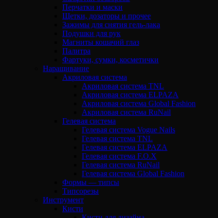
Перчатки и маски
Щетки, дозаторы и прочее
Зажимы для снятия гель-лака
Подушки для рук
Магниты кошачий глаз
Палитра
Фартуки, сумки, косметички
Наращивание
Акриловая система
Акриловая система TNL
Акриловая система ELPAZA
Акриловая система Global Fashion
Акриловая система RuNail
Гелевая система
Гелевая система Vogue Nails
Гелевая система TNL
Гелевая система ELPAZA
Гелевая система F.O.X
Гелевая система RuNail
Гелевая система Global Fashion
Формы — типсы
Типсорезы
Инструмент
Кисти
Кисти для дизайна