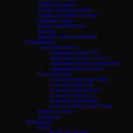
Перчатки и маски
Щетки, дозаторы и прочее
Зажимы для снятия гель-лака
Подушки для рук
Магниты кошачий глаз
Палитра
Фартуки, сумки, косметички
Наращивание
Акриловая система
Акриловая система TNL
Акриловая система ELPAZA
Акриловая система Global Fashion
Акриловая система RuNail
Гелевая система
Гелевая система Vogue Nails
Гелевая система TNL
Гелевая система ELPAZA
Гелевая система F.O.X
Гелевая система RuNail
Гелевая система Global Fashion
Формы — типсы
Типсорезы
Инструмент
Кисти
Кисти для дизайна