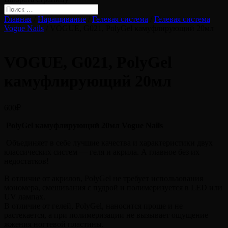
Главная
/
Наращивание
/
Гелевая система
/
Гелевая система
Vogue Nails
/ VOGUE, G021, PolyGel камуфлирующий 20мл
VOGUE, G021, PolyGel
камуфлирующий 20мл
600
₽
PolyGel камуфлирующий 20мл Vogue Nails
Объединяет в себе лучшие качества и характеристики двух
классических систем — геля и акрила. А главное без их
недостатков!
В отличие от акрилов, PolyGel не требует использования
мономера, смешивания с пудрой и полимеризуется в LED или
UV лампах.
В отличие от гелей, PolyGel, наносится проще и не
растекается, а при полимеризации не вызывает ощущение
жжения ногтевой пластины.