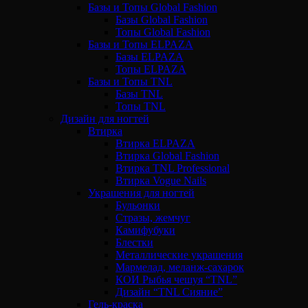
Базы и Топы Global Fashion
Базы Global Fashion
Топы Global Fashion
Базы и Топы ELPAZA
Базы ELPAZA
Топы ELPAZA
Базы и Топы TNL
Базы TNL
Топы TNL
Дизайн для ногтей
Втирка
Втирка ELPAZA
Втирка Global Fashion
Втирка TNL Professional
Втирка Vogue Nails
Украшения для ногтей
Бульонки
Стразы, жемчуг
Камифубуки
Блестки
Металлические украшения
Мармелад, меланж-сахарок
КОИ Рыбья чешуя “TNL”
Дизайн “TNL Сияние”
Гель-краска