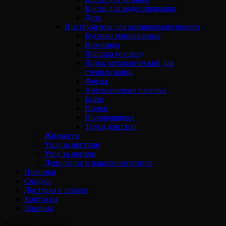
Кисти для моделирования
Дотс
Инструменты для маникюра/педикюра
Кусачки маникюрные
Ножницы
Лопатка (пушер)
Лоток металлический для
стерилизации
Фрезы
Апельсиновые палочки
Бафы
Пилки
Полировщики
Терки для стоп
Жидкости
Уход за ногтями
Уход за ногами
Депиляция и парафинотерапия
Новинки
Скидки
Доставка и оплата
Контакты
Корзина
Выбрать страницу