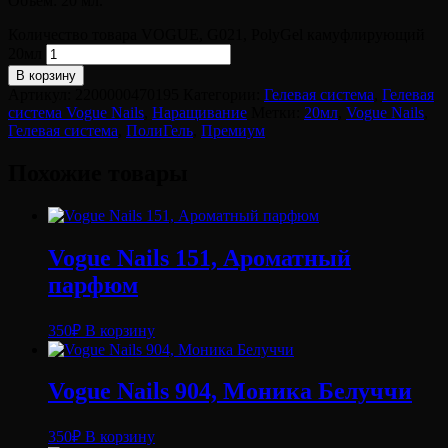
Объем: 20 мл.
Количество товара VOGUE, G021, PolyGel камуфлирующий
20мл
В корзину
Артикул:
2200000470195
Категории:
Гелевая система
,
Гелевая
система Vogue Nails
,
Наращивание
Метки:
20мл
,
Vogue Nails
,
Гелевая система
,
ПолиГель
,
Премиум
Похожие товары
Vogue Nails 151, Ароматный
парфюм
350
₽
В корзину
Vogue Nails 904, Моника Белуччи
350
₽
В корзину