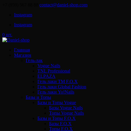
+7 (959) 567 88 88
contact@daniel-shop.com
Instagram
Instagram
0 шт.
Главная
Магазин
Гель-лак
Vogue Nails
TNL Professional
ELPAZA
Гель лаки ТМ F.O.X
Гель лаки Global Fashion
Гель лаки Yo!Nails
Базы и Топы
Базы и Топы Vogue
Базы Vogue Nails
Топы Vogue Nails
Базы и Топы F.O.X
Базы F.O.X
Топы F.O.X