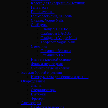
Краска для акварельной техники
Гель-паста
Гель-паутинка
Гель-пластилин, 4D гель
Снежок Vogue Nails
Слайдеры
Слайдеры ANIME
Слайдеры LAQUE
Слайдеры Vogue Nails
Трафарет Vogue Nails
Стемпинг
Стемпинг Малина
Стемпинг-TNL
Нить на клеевой основе
Фольга переводная
Силиконовые наклейки
Все для бровей и ресниц
Инструменты для бровей и ресниц
Оборудование
Лампы
Стерилизаторы
Вытяжки
Фрезеры
Аксессуары
Салфетки безворсов