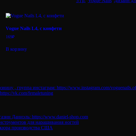
Мармелад
5 гр.
,
Vogue Nails
,
Дизайн дл
для
дизайна
5гр.
№500
Vogue Nails L4, с конфети
169
₽
В корзину