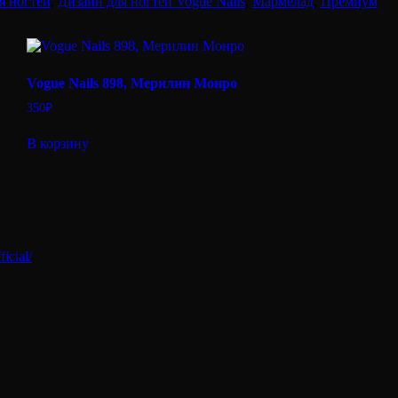
я ногтей
,
Дизайн для ногтей Vogue Nails
,
Мармелад
,
Премиум
Vogue Nails 898, Мерилин Монро
350
₽
В корзину