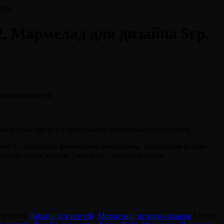
№500
 Мармелад для дизайна 5гр.
дизайна ногтей.
липкий слой цвета и перекрываем финишным покрытием.
е ногти, покрытые финишным покрытием, покрываем Rubber
 мармеладом, сушим 2 минуты, сметаем остатки.
тегории:
Дизайн для ногтей
,
Мармелад, меланж-сахарок
Метки: