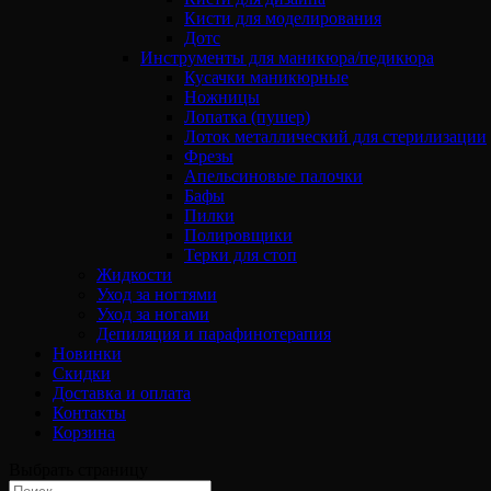
Кисти для моделирования
Дотс
Инструменты для маникюра/педикюра
Кусачки маникюрные
Ножницы
Лопатка (пушер)
Лоток металлический для стерилизации
Фрезы
Апельсиновые палочки
Бафы
Пилки
Полировщики
Терки для стоп
Жидкости
Уход за ногтями
Уход за ногами
Депиляция и парафинотерапия
Новинки
Скидки
Доставка и оплата
Контакты
Корзина
Выбрать страницу