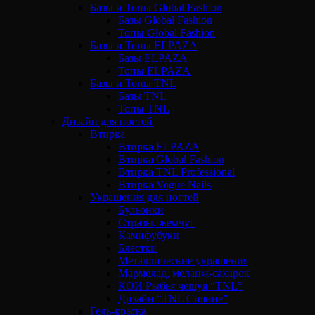
Базы и Топы Global Fashion
Базы Global Fashion
Топы Global Fashion
Базы и Топы ELPAZA
Базы ELPAZA
Топы ELPAZA
Базы и Топы TNL
Базы TNL
Топы TNL
Дизайн для ногтей
Втирка
Втирка ELPAZA
Втирка Global Fashion
Втирка TNL Professional
Втирка Vogue Nails
Украшения для ногтей
Бульонки
Стразы, жемчуг
Камифубуки
Блестки
Металлические украшения
Мармелад, меланж-сахарок
КОИ Рыбья чешуя “TNL”
Дизайн “TNL Сияние”
Гель-краска