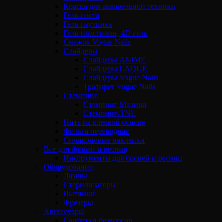
Краска для акварельной техники
Гель-паста
Гель-паутинка
Гель-пластилин, 4D гель
Снежок Vogue Nails
Слайдеры
Слайдеры ANIME
Слайдеры LAQUE
Слайдеры Vogue Nails
Трафарет Vogue Nails
Стемпинг
Стемпинг Малина
Стемпинг-TNL
Нить на клеевой основе
Фольга переводная
Силиконовые наклейки
Все для бровей и ресниц
Инструменты для бровей и ресниц
Оборудование
Лампы
Стерилизаторы
Вытяжки
Фрезеры
Аксессуары
Салфетки безворсов