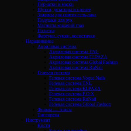
Перчатки и маски
Щетки, дозаторы и прочее
Зажимы для снятия гель-лака
Подушки для рук
Магниты кошачий глаз
Палитра
Фартуки, сумки, косметички
Наращивание
Акриловая система
Акриловая система TNL
Акриловая система ELPAZA
Акриловая система Global Fashion
Акриловая система RuNail
Гелевая система
Гелевая система Vogue Nails
Гелевая система TNL
Гелевая система ELPAZA
Гелевая система F.O.X
Гелевая система RuNail
Гелевая система Global Fashion
Формы — типсы
Типсорезы
Инструмент
Кисти
Кисти для дизайна