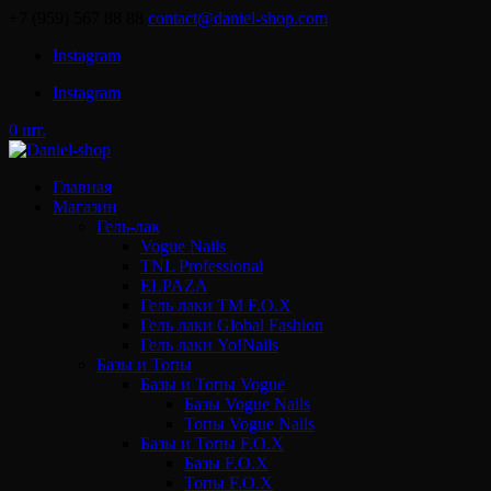
+7 (959) 567 88 88
contact@daniel-shop.com
Instagram
Instagram
0 шт.
Главная
Магазин
Гель-лак
Vogue Nails
TNL Professional
ELPAZA
Гель лаки ТМ F.O.X
Гель лаки Global Fashion
Гель лаки Yo!Nails
Базы и Топы
Базы и Топы Vogue
Базы Vogue Nails
Топы Vogue Nails
Базы и Топы F.O.X
Базы F.O.X
Топы F.O.X