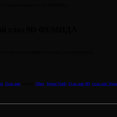
, Гель-лак кошачий глаз 9D ФЕМИДА
чий глаз 9D ФЕМИДА
иолетово-синими микроблестками, полупрозрачный.
па
,
Гель-лак
Метки:
10мл
,
Vogue Nails
,
Гель-лак 9D
,
гель-лак Vogu