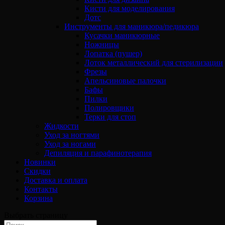
Кисти для моделирования
Дотс
Инструменты для маникюра/педикюра
Кусачки маникюрные
Ножницы
Лопатка (пушер)
Лоток металлический для стерилизации
Фрезы
Апельсиновые палочки
Бафы
Пилки
Полировщики
Терки для стоп
Жидкости
Уход за ногтями
Уход за ногами
Депиляция и парафинотерапия
Новинки
Скидки
Доставка и оплата
Контакты
Корзина
Выбрать страницу