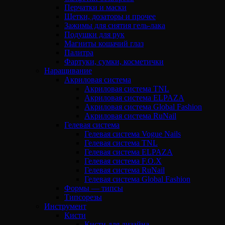
Перчатки и маски
Щетки, дозаторы и прочее
Зажимы для снятия гель-лака
Подушки для рук
Магниты кошачий глаз
Палитра
Фартуки, сумки, косметички
Наращивание
Акриловая система
Акриловая система TNL
Акриловая система ELPAZA
Акриловая система Global Fashion
Акриловая система RuNail
Гелевая система
Гелевая система Vogue Nails
Гелевая система TNL
Гелевая система ELPAZA
Гелевая система F.O.X
Гелевая система RuNail
Гелевая система Global Fashion
Формы — типсы
Типсорезы
Инструмент
Кисти
Кисти для дизайна