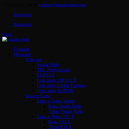
+7 (959) 567 88 88
contact@daniel-shop.com
Instagram
Instagram
0 шт.
Главная
Магазин
Гель-лак
Vogue Nails
TNL Professional
ELPAZA
Гель лаки ТМ F.O.X
Гель лаки Global Fashion
Гель лаки Yo!Nails
Базы и Топы
Базы и Топы Vogue
Базы Vogue Nails
Топы Vogue Nails
Базы и Топы F.O.X
Базы F.O.X
Топы F.O.X