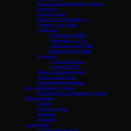
Краска для акварельной техники
Гель-паста
Гель-паутинка
Гель-пластилин, 4D гель
Снежок Vogue Nails
Слайдеры
Слайдеры ANIME
Слайдеры LAQUE
Слайдеры Vogue Nails
Трафарет Vogue Nails
Стемпинг
Стемпинг Малина
Стемпинг-TNL
Нить на клеевой основе
Фольга переводная
Силиконовые наклейки
Все для бровей и ресниц
Инструменты для бровей и ресниц
Оборудование
Лампы
Стерилизаторы
Вытяжки
Фрезеры
Аксессуары
Салфетки безворсов