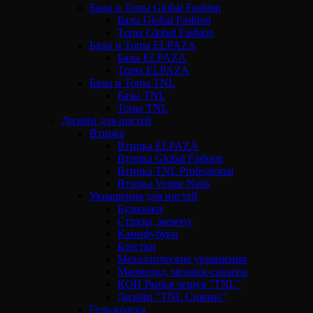
Базы и Топы Global Fashion
Базы Global Fashion
Топы Global Fashion
Базы и Топы ELPAZA
Базы ELPAZA
Топы ELPAZA
Базы и Топы TNL
Базы TNL
Топы TNL
Дизайн для ногтей
Втирка
Втирка ELPAZA
Втирка Global Fashion
Втирка TNL Professional
Втирка Vogue Nails
Украшения для ногтей
Бульонки
Стразы, жемчуг
Камифубуки
Блестки
Металлические украшения
Мармелад, меланж-сахарок
КОИ Рыбья чешуя “TNL”
Дизайн “TNL Сияние”
Гель-краска