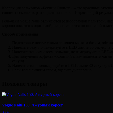
Коллекция гель-лаков «Богини Олимпа» – это красивые оттенк
сияние нескольких разноцветных полос. Потрясающий результа
Гель-лаки Vogue Nails отличаются разнообразной палитрой, 
хорошо ложатся в один слой, не растекаются по ногтевой плас
Способ применения:
Подготовьте ногти: снимите глянец мягким бафом, обезжи
Нанесите базу, полимеризуйте в LED-лампе 30 секунд, в
Нанесите тонким слоем гель-лак, полимеризуйте в LED-ла
Для получения эффекта «Кошачий глаз» поднесите магнит 
секунд.
Нанесите топ, полимеризуйте в LED-лампе 30 секунд, в 
Если топ с липким слоем, удалите дисперсию.
Похожие товары
Vogue Nails 150, Ажурный корсет
350
₽