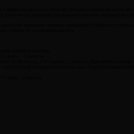
и с эффектом кошачьего глаза 9D, которые создают на ногтях м
т достигается с помощью специального магнита, который притя
насыщенными плотными цветами, прекрасной стойкостью и небо
тине, прекрасно самовыравниваются.
рьте, нанесите праймер.
 UV-лампе – 2 минуты.
мпе 30-60 секунд, в UV-лампе – 2 минуты. При необходимости н
перед сушкой последнего слоя гель-лака. Поднесите магнит реб
UV-лампе – 2 минуты.