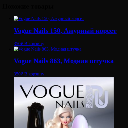
Похожие товары
Vogue Nails 150, Ажурный корсет
350
₽
В корзину
Vogue Nails 863, Модная штучка
350
₽
В корзину