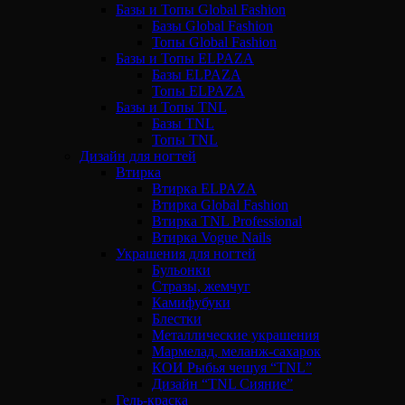
Базы и Топы Global Fashion
Базы Global Fashion
Топы Global Fashion
Базы и Топы ELPAZA
Базы ELPAZA
Топы ELPAZA
Базы и Топы TNL
Базы TNL
Топы TNL
Дизайн для ногтей
Втирка
Втирка ELPAZA
Втирка Global Fashion
Втирка TNL Professional
Втирка Vogue Nails
Украшения для ногтей
Бульонки
Стразы, жемчуг
Камифубуки
Блестки
Металлические украшения
Мармелад, меланж-сахарок
КОИ Рыбья чешуя “TNL”
Дизайн “TNL Сияние”
Гель-краска