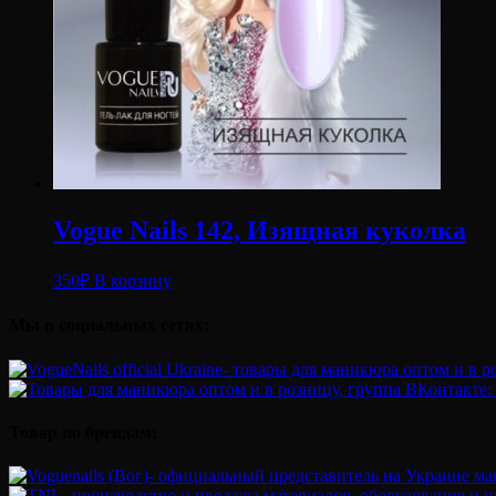
Vogue Nails 142, Изящная куколка
350
₽
В корзину
Мы в социальных сетях:
Товар по брендам: