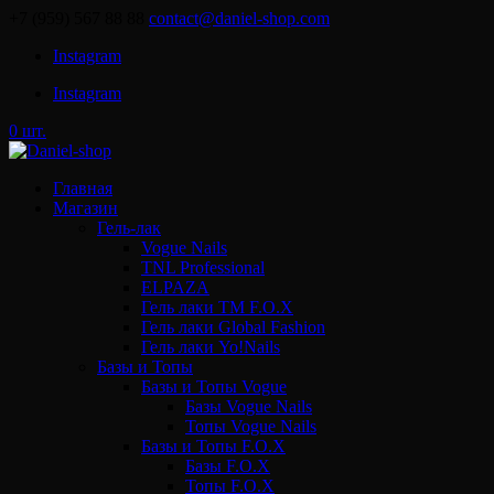
+7 (959) 567 88 88
contact@daniel-shop.com
Instagram
Instagram
0 шт.
Главная
Магазин
Гель-лак
Vogue Nails
TNL Professional
ELPAZA
Гель лаки ТМ F.O.X
Гель лаки Global Fashion
Гель лаки Yo!Nails
Базы и Топы
Базы и Топы Vogue
Базы Vogue Nails
Топы Vogue Nails
Базы и Топы F.O.X
Базы F.O.X
Топы F.O.X