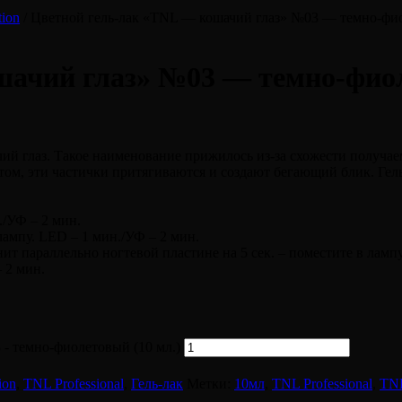
tion
/ Цветной гель-лак «TNL — кошачий глаз» №03 — темно-фио
ачий глаз» №03 — темно-фиол
й глаз. Такое наименование прижилось из-за схожести получаем
том, эти частички притягиваются и создают бегающий блик. Гел
./УФ – 2 мин.
 лампу. LED – 1 мин./УФ – 2 мин.
гнит параллельно ногтевой пластине на 5 сек. – поместите в ламп
 2 мин.
 - темно-фиолетовый (10 мл.)
ion
,
TNL Professional
,
Гель-лак
Метки:
10мл
,
TNL Professional
,
TNL