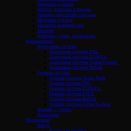
Перчатки и маски
Щетки, дозаторы и прочее
Зажимы для снятия гель-лака
Подушки для рук
Магниты кошачий глаз
Палитра
Фартуки, сумки, косметички
Наращивание
Акриловая система
Акриловая система TNL
Акриловая система ELPAZA
Акриловая система Global Fashion
Акриловая система RuNail
Гелевая система
Гелевая система Vogue Nails
Гелевая система TNL
Гелевая система ELPAZA
Гелевая система F.O.X
Гелевая система RuNail
Гелевая система Global Fashion
Формы — типсы
Типсорезы
Инструмент
Кисти
Кисти для дизайна