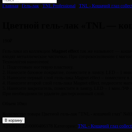
Главная
/
Гель-лак
/
TNL Professional
/
TNL - Кошачий глаз collec
Цветной гель-лак «TNL — кош
190
₽
Гель-лаки из коллекции
Magnet effect
так же называют — кошачи
входят металлические частички. При соприкосновении с магни
Технология нанесения:
1. Подготовьте ногтевую пластину.
2. Нанесите базовое покрытие, поместите в лампу. LED – 1 мин
3. Нанесите первый слой гель-лака Magnet effect – поместите в
4. Нанесите второй слой гель-лака Magnet effect, поднесите ма
5. Нанесите закрепитель, поместите в лампу. LED – 1 мин./УФ –
При необходимости удалите дисперсионный слой.
Объем 10мл
Количество товара Цветной гель-лак "TNL - кошачий глаз" №03
В корзину
Артикул:
2200000406378
Категории:
TNL - Кошачий глаз collect