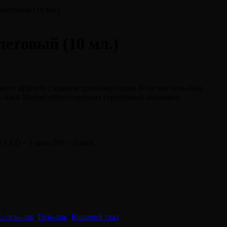
летовый (10 мл.)
етовый (10 мл.)
ого эффекта с камнем хризобериллом. В состав гель-лака
ь-лаки Magnet effect содержит серебряный шимммер.
у. LED – 1 мин./УФ – 2 мин.
 гель-лак
,
Гель-лак
,
Кошачий глаз