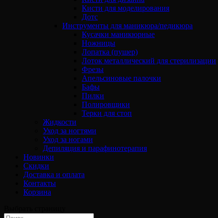
Кисти для моделирования
Дотс
Инструменты для маникюра/педикюра
Кусачки маникюрные
Ножницы
Лопатка (пушер)
Лоток металлический для стерилизации
Фрезы
Апельсиновые палочки
Бафы
Пилки
Полировщики
Терки для стоп
Жидкости
Уход за ногтями
Уход за ногами
Депиляция и парафинотерапия
Новинки
Скидки
Доставка и оплата
Контакты
Корзина
Выбрать страницу