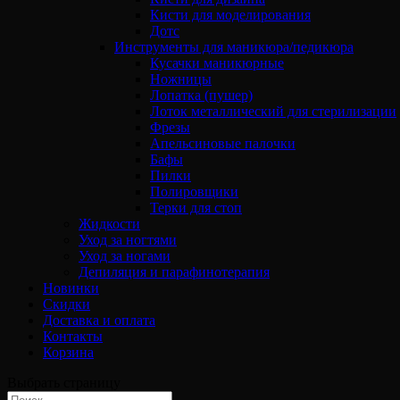
Кисти для моделирования
Дотс
Инструменты для маникюра/педикюра
Кусачки маникюрные
Ножницы
Лопатка (пушер)
Лоток металлический для стерилизации
Фрезы
Апельсиновые палочки
Бафы
Пилки
Полировщики
Терки для стоп
Жидкости
Уход за ногтями
Уход за ногами
Депиляция и парафинотерапия
Новинки
Скидки
Доставка и оплата
Контакты
Корзина
Выбрать страницу