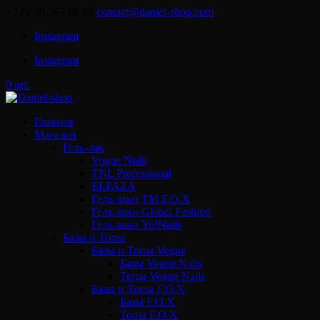
+7 (959) 567 88 88
contact@daniel-shop.com
Instagram
Instagram
0 шт.
Главная
Магазин
Гель-лак
Vogue Nails
TNL Professional
ELPAZA
Гель лаки ТМ F.O.X
Гель лаки Global Fashion
Гель лаки Yo!Nails
Базы и Топы
Базы и Топы Vogue
Базы Vogue Nails
Топы Vogue Nails
Базы и Топы F.O.X
Базы F.O.X
Топы F.O.X