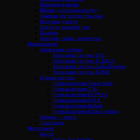
Перчатки и маски
Щетки, дозаторы и прочее
Зажимы для снятия гель-лака
Подушки для рук
Магниты кошачий глаз
Палитра
Фартуки, сумки, косметички
Наращивание
Акриловая система
Акриловая система TNL
Акриловая система ELPAZA
Акриловая система Global Fashion
Акриловая система RuNail
Гелевая система
Гелевая система Vogue Nails
Гелевая система TNL
Гелевая система ELPAZA
Гелевая система F.O.X
Гелевая система RuNail
Гелевая система Global Fashion
Формы — типсы
Типсорезы
Инструмент
Кисти
Кисти для дизайна