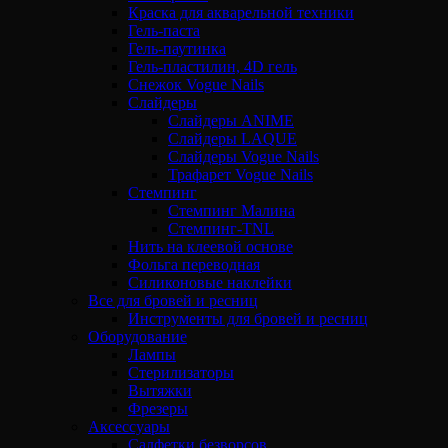
Краска для акварельной техники
Гель-паста
Гель-паутинка
Гель-пластилин, 4D гель
Снежок Vogue Nails
Слайдеры
Слайдеры ANIME
Слайдеры LAQUE
Слайдеры Vogue Nails
Трафарет Vogue Nails
Стемпинг
Стемпинг Малина
Стемпинг-TNL
Нить на клеевой основе
Фольга переводная
Силиконовые наклейки
Все для бровей и ресниц
Инструменты для бровей и ресниц
Оборудование
Лампы
Стерилизаторы
Вытяжки
Фрезеры
Аксессуары
Салфетки безворсов