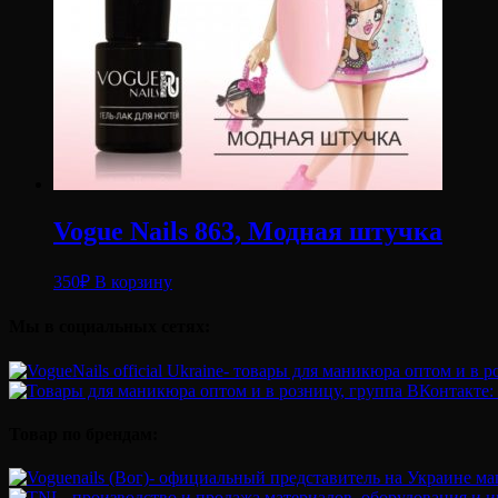
Vogue Nails 863, Модная штучка
350
₽
В корзину
Мы в социальных сетях:
Товар по брендам: