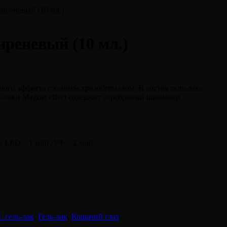
иреневый (10 мл.)
реневый (10 мл.)
ого эффекта с камнем хризобериллом. В состав гель-лака
ь-лаки Magnet effect содержит серебряный шимммер.
у. LED – 1 мин./УФ – 2 мин.
 гель-лак
,
Гель-лак
,
Кошачий глаз