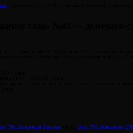
tion
/ Цветной гель-лак «TNL — кошачий глаз» №01 — дымчато-с
шачий глаз» №01 — дымчато-си
й глаз. Такое наименование прижилось из-за схожести получаем
том, эти частички притягиваются и создают бегающий блик. Гел
./УФ – 2 мин.
 лампу. LED – 1 мин./УФ – 2 мин.
гнит параллельно ногтевой пластине на 5 сек. – поместите в ламп
 2 мин.
ion
,
TNL Professional
,
Гель-лак
Метки:
10мл
,
TNL Professional
,
TNL