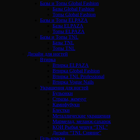
Базы и Топы Global Fashion
Базы Global Fashion
Топы Global Fashion
Базы и Топы ELPAZA
Базы ELPAZA
Топы ELPAZA
Базы и Топы TNL
Базы TNL
Топы TNL
Дизайн для ногтей
Втирка
Втирка ELPAZA
Втирка Global Fashion
Втирка TNL Professional
Втирка Vogue Nails
Украшения для ногтей
Бульонки
Стразы, жемчуг
Камифубуки
Блестки
Металлические украшения
Мармелад, меланж-сахарок
КОИ Рыбья чешуя “TNL”
Дизайн “TNL Сияние”
Гель-краска