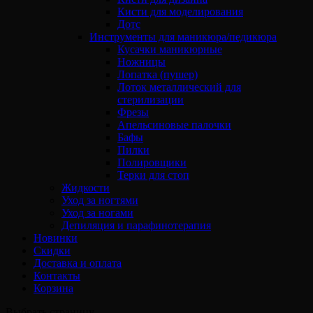
Кисти для моделирования
Дотс
Инструменты для маникюра/педикюра
Кусачки маникюрные
Ножницы
Лопатка (пушер)
Лоток металлический для
стерилизации
Фрезы
Апельсиновые палочки
Бафы
Пилки
Полировщики
Терки для стоп
Жидкости
Уход за ногтями
Уход за ногами
Депиляция и парафинотерапия
Новинки
Скидки
Доставка и оплата
Контакты
Корзина
Выбрать страницу