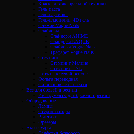
Краска для акварельной техники
Гель-паста
Гель-паутинка
Гель-пластилин, 4D гель
Снежок Vogue Nails
Слайдеры
Слайдеры ANIME
Слайдеры LAQUE
Слайдеры Vogue Nails
Трафарет Vogue Nails
Стемпинг
Стемпинг Малина
Стемпинг-TNL
Нить на клеевой основе
Фольга переводная
Силиконовые наклейки
Все для бровей и ресниц
Инструменты для бровей и ресниц
Оборудование
Лампы
Стерилизаторы
Вытяжки
Фрезеры
Аксессуары
Салфетки безворсов