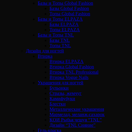
Базы и Топы Global Fashion
Базы Global Fashion
Топы Global Fashion
Базы и Топы ELPAZA
Базы ELPAZA
Топы ELPAZA
Базы и Топы TNL
Базы TNL
Топы TNL
Дизайн для ногтей
Втирка
Втирка ELPAZA
Втирка Global Fashion
Втирка TNL Professional
Втирка Vogue Nails
Украшения для ногтей
Бульонки
Стразы, жемчуг
Камифубуки
Блестки
Металлические украшения
Мармелад, меланж-сахарок
КОИ Рыбья чешуя “TNL”
Дизайн “TNL Сияние”
Гель-краска