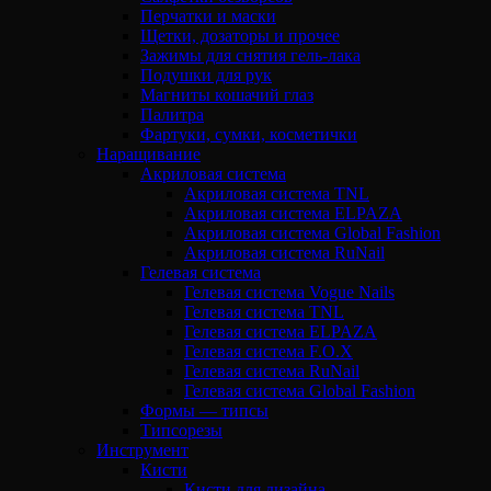
Перчатки и маски
Щетки, дозаторы и прочее
Зажимы для снятия гель-лака
Подушки для рук
Магниты кошачий глаз
Палитра
Фартуки, сумки, косметички
Наращивание
Акриловая система
Акриловая система TNL
Акриловая система ELPAZA
Акриловая система Global Fashion
Акриловая система RuNail
Гелевая система
Гелевая система Vogue Nails
Гелевая система TNL
Гелевая система ELPAZA
Гелевая система F.O.X
Гелевая система RuNail
Гелевая система Global Fashion
Формы — типсы
Типсорезы
Инструмент
Кисти
Кисти для дизайна