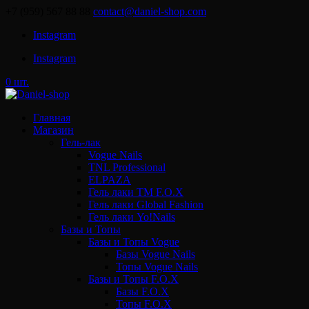
+7 (959) 567 88 88
contact@daniel-shop.com
Instagram
Instagram
0 шт.
Главная
Магазин
Гель-лак
Vogue Nails
TNL Professional
ELPAZA
Гель лаки ТМ F.O.X
Гель лаки Global Fashion
Гель лаки Yo!Nails
Базы и Топы
Базы и Топы Vogue
Базы Vogue Nails
Топы Vogue Nails
Базы и Топы F.O.X
Базы F.O.X
Топы F.O.X