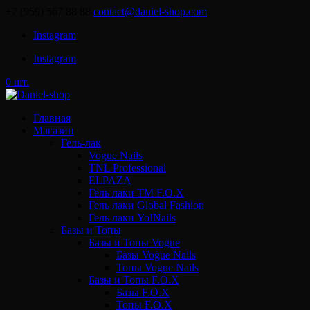
+7 (959) 567 88 88
contact@daniel-shop.com
Instagram
Instagram
0 шт.
Главная
Магазин
Гель-лак
Vogue Nails
TNL Professional
ELPAZA
Гель лаки ТМ F.O.X
Гель лаки Global Fashion
Гель лаки Yo!Nails
Базы и Топы
Базы и Топы Vogue
Базы Vogue Nails
Топы Vogue Nails
Базы и Топы F.O.X
Базы F.O.X
Топы F.O.X