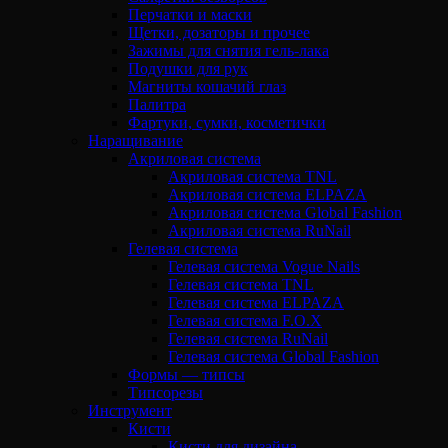
Перчатки и маски
Щетки, дозаторы и прочее
Зажимы для снятия гель-лака
Подушки для рук
Магниты кошачий глаз
Палитра
Фартуки, сумки, косметички
Наращивание
Акриловая система
Акриловая система TNL
Акриловая система ELPAZA
Акриловая система Global Fashion
Акриловая система RuNail
Гелевая система
Гелевая система Vogue Nails
Гелевая система TNL
Гелевая система ELPAZA
Гелевая система F.O.X
Гелевая система RuNail
Гелевая система Global Fashion
Формы — типсы
Типсорезы
Инструмент
Кисти
Кисти для дизайна