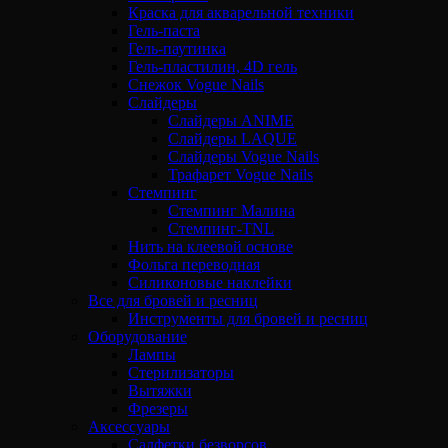
Краска для акварельной техники
Гель-паста
Гель-паутинка
Гель-пластилин, 4D гель
Снежок Vogue Nails
Слайдеры
Слайдеры ANIME
Слайдеры LAQUE
Слайдеры Vogue Nails
Трафарет Vogue Nails
Стемпинг
Стемпинг Малина
Стемпинг-TNL
Нить на клеевой основе
Фольга переводная
Силиконовые наклейки
Все для бровей и ресниц
Инструменты для бровей и ресниц
Оборудование
Лампы
Стерилизаторы
Вытяжки
Фрезеры
Аксессуары
Салфетки безворсов