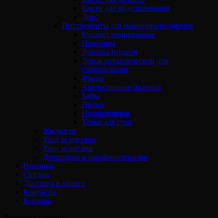
Кисти для моделирования
Дотс
Инструменты для маникюра/педикюра
Кусачки маникюрные
Ножницы
Лопатка (пушер)
Лоток металлический для
стерилизации
Фрезы
Апельсиновые палочки
Бафы
Пилки
Полировщики
Терки для стоп
Жидкости
Уход за ногтями
Уход за ногами
Депиляция и парафинотерапия
Новинки
Скидки
Доставка и оплата
Контакты
Корзина
Выбрать страницу