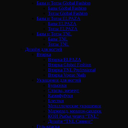
Базы и Топы Global Fashion
Базы Global Fashion
Топы Global Fashion
Базы и Топы ELPAZA
Базы ELPAZA
Топы ELPAZA
Базы и Топы TNL
Базы TNL
Топы TNL
Дизайн для ногтей
Втирка
Втирка ELPAZA
Втирка Global Fashion
Втирка TNL Professional
Втирка Vogue Nails
Украшения для ногтей
Бульонки
Стразы, жемчуг
Камифубуки
Блестки
Металлические украшения
Мармелад, меланж-сахарок
КОИ Рыбья чешуя “TNL”
Дизайн “TNL Сияние”
Гель-краска