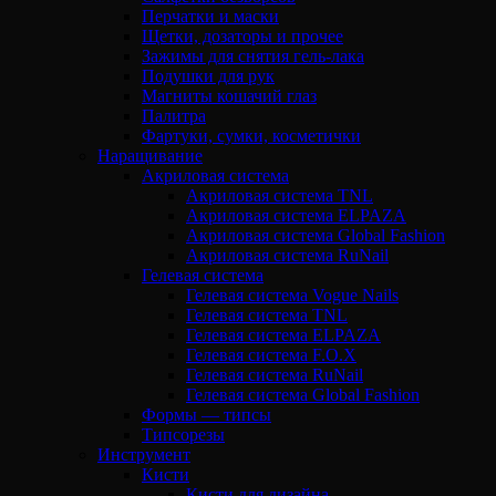
Перчатки и маски
Щетки, дозаторы и прочее
Зажимы для снятия гель-лака
Подушки для рук
Магниты кошачий глаз
Палитра
Фартуки, сумки, косметички
Наращивание
Акриловая система
Акриловая система TNL
Акриловая система ELPAZA
Акриловая система Global Fashion
Акриловая система RuNail
Гелевая система
Гелевая система Vogue Nails
Гелевая система TNL
Гелевая система ELPAZA
Гелевая система F.O.X
Гелевая система RuNail
Гелевая система Global Fashion
Формы — типсы
Типсорезы
Инструмент
Кисти
Кисти для дизайна