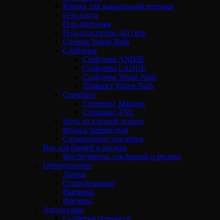
Краска для акварельной техники
Гель-паста
Гель-паутинка
Гель-пластилин, 4D гель
Снежок Vogue Nails
Слайдеры
Слайдеры ANIME
Слайдеры LAQUE
Слайдеры Vogue Nails
Трафарет Vogue Nails
Стемпинг
Стемпинг Малина
Стемпинг-TNL
Нить на клеевой основе
Фольга переводная
Силиконовые наклейки
Все для бровей и ресниц
Инструменты для бровей и ресниц
Оборудование
Лампы
Стерилизаторы
Вытяжки
Фрезеры
Аксессуары
Салфетки безворсов