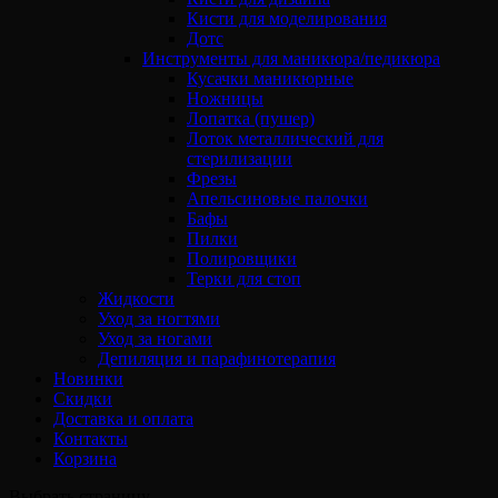
Кисти для моделирования
Дотс
Инструменты для маникюра/педикюра
Кусачки маникюрные
Ножницы
Лопатка (пушер)
Лоток металлический для
стерилизации
Фрезы
Апельсиновые палочки
Бафы
Пилки
Полировщики
Терки для стоп
Жидкости
Уход за ногтями
Уход за ногами
Депиляция и парафинотерапия
Новинки
Скидки
Доставка и оплата
Контакты
Корзина
Выбрать страницу