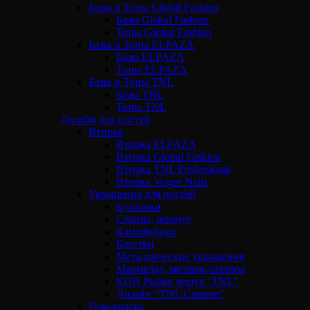
Базы и Топы Global Fashion
Базы Global Fashion
Топы Global Fashion
Базы и Топы ELPAZA
Базы ELPAZA
Топы ELPAZA
Базы и Топы TNL
Базы TNL
Топы TNL
Дизайн для ногтей
Втирка
Втирка ELPAZA
Втирка Global Fashion
Втирка TNL Professional
Втирка Vogue Nails
Украшения для ногтей
Бульонки
Стразы, жемчуг
Камифубуки
Блестки
Металлические украшения
Мармелад, меланж-сахарок
КОИ Рыбья чешуя “TNL”
Дизайн “TNL Сияние”
Гель-краска