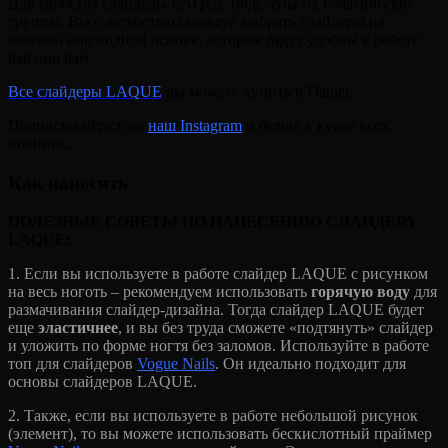
Для удобства слайдеры LAQUE поделены на тематические
группы. Вы с легкостью сможете выбрать слайдеры на
клеевой или водной основе, которые будут удобны в работе
именно вам.
Все слайдеры LAQUE
вы можете купить в Daniel.
Подписывайтесь на
наш Instagram
и будьте в курсе всех
новинок.
Как наносить
ПОЛЕЗНЫЕ СОВЕТЫ ПО НАНЕСЕНИЮ СЛАЙДЕРА
LAQUE:
1. Если вы используете в работе слайдер LAQUE с рисунком
на весь ноготь – рекомендуем использовать
горячую воду
для
размачивания слайдер-дизайна. Тогда слайдер LAQUE будет
еще
эластичнее
, и вы без труда сможете «подтянуть» слайдер
и уложить по форме ногтя без заломов. Используйте в работе
топ для слайдеров
Vogue Nails
. Он идеально подходит для
основы слайдеров LAQUE.
2. Также, если вы используете в работе небольшой рисунок
(элемент), то вы можете использовать бескислотный праймер