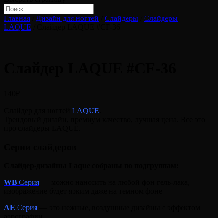
Главная
/
Дизайн для ногтей
/
Слайдеры
/
Слайдеры
LAQUE
/ Слайдер LAQUE #CF-36
Слайдер LAQUE #CF-36
140
₽
Слайдер для ногтей
LAQUE
.
Трендовый дизайн, премиум качество, лучшая цена. Все это
про слайдеры LAQUE.
Серии слайдеров
Слайдер-дизайны Laque собраны по подгруппам:
WB
Серия
— можно наносить на любой фон гель-лака,
изображение будет ярким даже на темном фоне.
A
E
Серия
— это нежные, воздушные дизайны с эффектом
аэрографии.