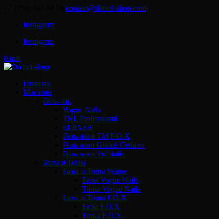
+7 (959) 567 88 88
contact@daniel-shop.com
Instagram
Instagram
0 шт.
Главная
Магазин
Гель-лак
Vogue Nails
TNL Professional
ELPAZA
Гель лаки ТМ F.O.X
Гель лаки Global Fashion
Гель лаки Yo!Nails
Базы и Топы
Базы и Топы Vogue
Базы Vogue Nails
Топы Vogue Nails
Базы и Топы F.O.X
Базы F.O.X
Топы F.O.X