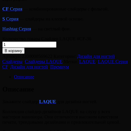
CF
Серия
— комбинированные слайдеры с фольгой.
S
Серия
— слайдеры на клеевой основе.
Hashtag Серия
— на светлый фон.
Количество товара Слайдер LAQUE #CF-36
В корзину
Артикул:
2200000569622
Категории:
Дизайн для ногтей
,
Слайдеры
,
Слайдеры LAQUE
Метки:
LAQUE
,
LAQUE Серия
CF
,
Дизайн для ногтей
,
Премиум
Описание
Описание
Закажите слайдер
LAQUE
для дизайна ногтей.
Коллекция слайдер-дизайнов LAQUE на слуху у всех
мастеров маникюра. Они отличаются высоким качеством
печати, трендовыми дизайнами и привлекательной ценой.