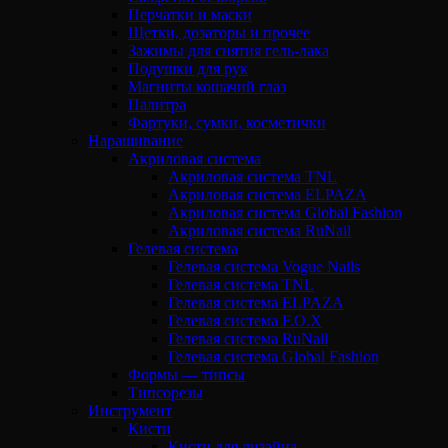
Перчатки и маски
Щетки, дозаторы и прочее
Зажимы для снятия гель-лака
Подушки для рук
Магниты кошачий глаз
Палитра
Фартуки, сумки, косметички
Наращивание
Акриловая система
Акриловая система TNL
Акриловая система ELPAZA
Акриловая система Global Fashion
Акриловая система RuNail
Гелевая система
Гелевая система Vogue Nails
Гелевая система TNL
Гелевая система ELPAZA
Гелевая система F.O.X
Гелевая система RuNail
Гелевая система Global Fashion
Формы — типсы
Типсорезы
Инструмент
Кисти
Кисти для дизайна