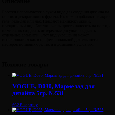
Описание
Блестки используются в сухом виде для создания дизайна на
ногтях и декоративного френча. Их можно добавлять в акрил,
гель, гель-лак или лак. Придают маникюру яркий,
праздничный вид. Блестки очень просто наносить на ногти, с
ними легко создавать интересные рисунки, выделять
отдельные элементы. Этот вид украшения может
использоваться как в профессиональной деятельности
мастеров по маникюру, так и в домашних условиях.
Похожие товары
VOGUE, D030, Мармелад для
дизайна 5гр. №531
60
₽
В корзину