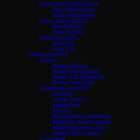
Базы и Топы Global Fashion
Базы Global Fashion
Топы Global Fashion
Базы и Топы ELPAZA
Базы ELPAZA
Топы ELPAZA
Базы и Топы TNL
Базы TNL
Топы TNL
Дизайн для ногтей
Втирка
Втирка ELPAZA
Втирка Global Fashion
Втирка TNL Professional
Втирка Vogue Nails
Украшения для ногтей
Бульонки
Стразы, жемчуг
Камифубуки
Блестки
Металлические украшения
Мармелад, меланж-сахарок
КОИ Рыбья чешуя “TNL”
Дизайн “TNL Сияние”
Гель-краска