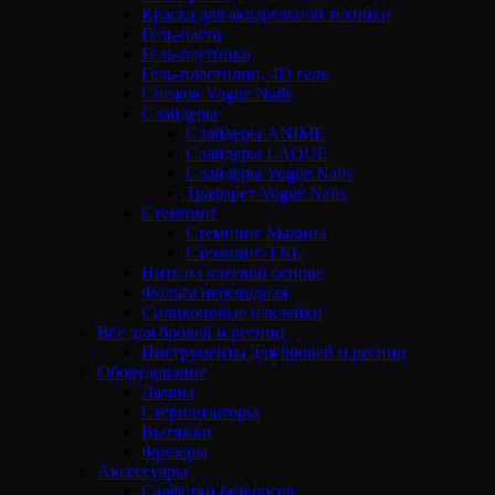
Краска для акварельной техники
Гель-паста
Гель-паутинка
Гель-пластилин, 4D гель
Снежок Vogue Nails
Слайдеры
Слайдеры ANIME
Слайдеры LAQUE
Слайдеры Vogue Nails
Трафарет Vogue Nails
Стемпинг
Стемпинг Малина
Стемпинг-TNL
Нить на клеевой основе
Фольга переводная
Силиконовые наклейки
Все для бровей и ресниц
Инструменты для бровей и ресниц
Оборудование
Лампы
Стерилизаторы
Вытяжки
Фрезеры
Аксессуары
Салфетки безворсов