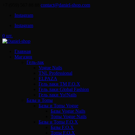
+7 (959) 567 88 88
contact@daniel-shop.com
Instagram
Instagram
0 шт.
Главная
Магазин
Гель-лак
Vogue Nails
TNL Professional
ELPAZA
Гель лаки ТМ F.O.X
Гель лаки Global Fashion
Гель лаки Yo!Nails
Базы и Топы
Базы и Топы Vogue
Базы Vogue Nails
Топы Vogue Nails
Базы и Топы F.O.X
Базы F.O.X
Топы F.O.X