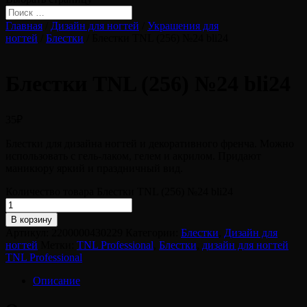
Главная
/
Дизайн для ногтей
/
Украшения для
ногтей
/
Блестки
/ Блестки TNL (256) №24 bli24
Блестки TNL (256) №24 bli24
35
₽
Блестки для дизайна ногтей и декоративного френча. Можно
использовать с гель-лаком, гелем и акрилом. Придают
маникюру яркий и праздничный вид.
Количество товара Блестки TNL (256) №24 bli24
В корзину
Артикул:
2200000430229
Категории:
Блестки
,
Дизайн для
ногтей
Метки:
TNL Professional
,
Блестки
,
дизайн для ногтей
TNL Professional
Описание