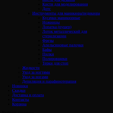
Кисти для моделирования
Дотс
Инструменты для маникюра/педикюра
Кусачки маникюрные
Ножницы
Лопатка (пушер)
Лоток металлический для
стерилизации
Фрезы
Апельсиновые палочки
Бафы
Пилки
Полировщики
Терки для стоп
Жидкости
Уход за ногтями
Уход за ногами
Депиляция и парафинотерапия
Новинки
Скидки
Доставка и оплата
Контакты
Корзина
Выбрать страницу