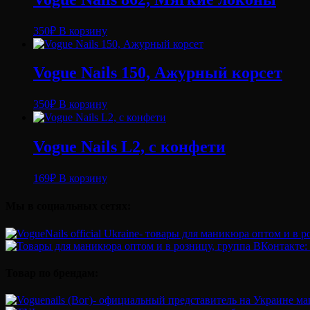
350
₽
В корзину
Vogue Nails 150, Ажурный корсет
350
₽
В корзину
Vogue Nails L2, с конфети
169
₽
В корзину
Мы в социальных сетях:
Товар по брендам: