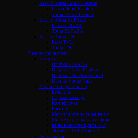
Базы и Топы Global Fashion
Базы Global Fashion
Топы Global Fashion
Базы и Топы ELPAZA
Базы ELPAZA
Топы ELPAZA
Базы и Топы TNL
Базы TNL
Топы TNL
Дизайн для ногтей
Втирка
Втирка ELPAZA
Втирка Global Fashion
Втирка TNL Professional
Втирка Vogue Nails
Украшения для ногтей
Бульонки
Стразы, жемчуг
Камифубуки
Блестки
Металлические украшения
Мармелад, меланж-сахарок
КОИ Рыбья чешуя “TNL”
Дизайн “TNL Сияние”
Гель-краска