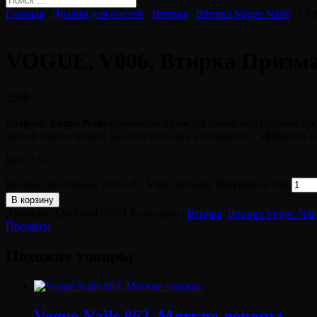
Главная
/
Дизайн для ногтей
/
Втирка
/
Втирка Vogue Nails
/ VO
VOGUE, V006, Втирка Призм
250
₽
Втирка Vogue Nails
призматик является самой популярной сре
любой классический лак или гель-лак в покрытие с эффектом 
Вес: 0,5 г.
Количество товара VOGUE, V006, Втирка Призматик №6
В корзину
Артикул:
2200000470263
Категории:
Втирка
,
Втирка Vogue Nail
Премиум
Похожие товары
Vogue Nails 862, Мягкие локоны