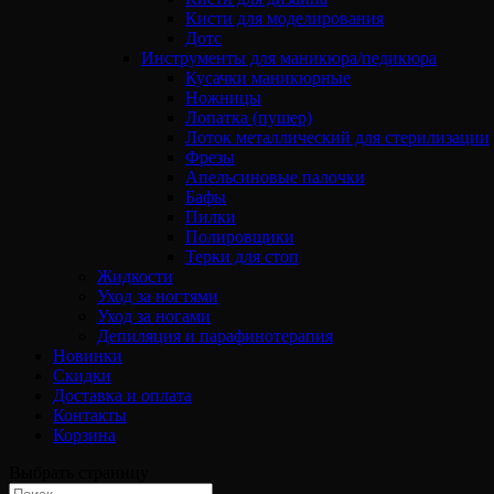
Кисти для моделирования
Дотс
Инструменты для маникюра/педикюра
Кусачки маникюрные
Ножницы
Лопатка (пушер)
Лоток металлический для стерилизации
Фрезы
Апельсиновые палочки
Бафы
Пилки
Полировщики
Терки для стоп
Жидкости
Уход за ногтями
Уход за ногами
Депиляция и парафинотерапия
Новинки
Скидки
Доставка и оплата
Контакты
Корзина
Выбрать страницу