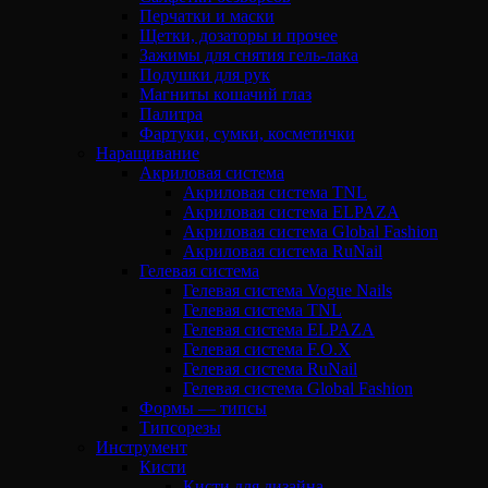
Перчатки и маски
Щетки, дозаторы и прочее
Зажимы для снятия гель-лака
Подушки для рук
Магниты кошачий глаз
Палитра
Фартуки, сумки, косметички
Наращивание
Акриловая система
Акриловая система TNL
Акриловая система ELPAZA
Акриловая система Global Fashion
Акриловая система RuNail
Гелевая система
Гелевая система Vogue Nails
Гелевая система TNL
Гелевая система ELPAZA
Гелевая система F.O.X
Гелевая система RuNail
Гелевая система Global Fashion
Формы — типсы
Типсорезы
Инструмент
Кисти
Кисти для дизайна