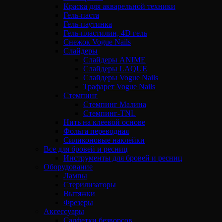
Краска для акварельной техники
Гель-паста
Гель-паутинка
Гель-пластилин, 4D гель
Снежок Vogue Nails
Слайдеры
Слайдеры ANIME
Слайдеры LAQUE
Слайдеры Vogue Nails
Трафарет Vogue Nails
Стемпинг
Стемпинг Малина
Стемпинг-TNL
Нить на клеевой основе
Фольга переводная
Силиконовые наклейки
Все для бровей и ресниц
Инструменты для бровей и ресниц
Оборудование
Лампы
Стерилизаторы
Вытяжки
Фрезеры
Аксессуары
Салфетки безворсов