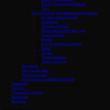
Кисти для моделирования
Дотс
Инструменты для маникюра/педикюра
Кусачки маникюрные
Ножницы
Лопатка (пушер)
Лоток металлический для
стерилизации
Фрезы
Апельсиновые палочки
Бафы
Пилки
Полировщики
Терки для стоп
Жидкости
Уход за ногтями
Уход за ногами
Депиляция и парафинотерапия
Новинки
Скидки
Доставка и оплата
Контакты
Корзина
Выбрать страницу