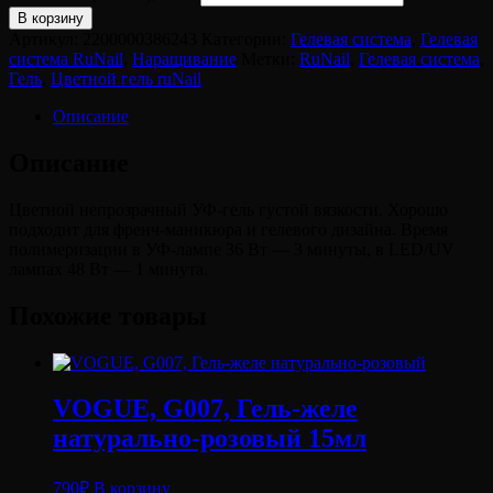
В корзину
Артикул:
2200000386243
Категории:
Гелевая система
,
Гелевая
система RuNail
,
Наращивание
Метки:
RuNail
,
Гелевая система
,
Гель
,
Цветной гель ruNail
Описание
Описание
Цветной непрозрачный УФ-гель густой вязкости. Хорошо
подходит для френч-маникюра и гелевого дизайна. Время
полимеризации в УФ-лампе 36 Вт — 3 минуты, в LED/UV
лампах 48 Вт — 1 минута.
Похожие товары
VOGUE, G007, Гель-желе
натурально-розовый 15мл
790
₽
В корзину