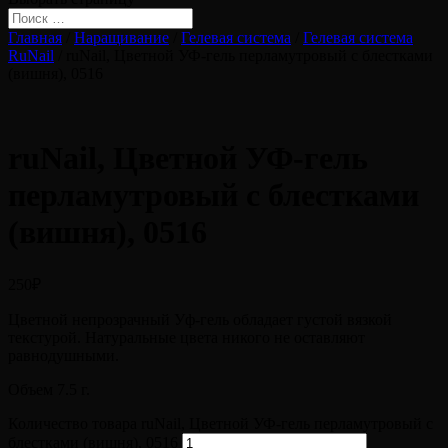
Главная
/
Наращивание
/
Гелевая система
/
Гелевая система
RuNail
/ ruNail, Цветной УФ-гель перламутровый с блестками
(вишня), 0516
ruNail, Цветной УФ-гель
перламутровый с блестками
(вишня), 0516
250
₽
Цветной непрозрачный Уф-гель обладает густой вязкой
текстурой. Натуральные цвета никого не оставляют
равнодушными.
Объем 7.5 г.
Количество товара ruNail, Цветной УФ-гель перламутровый с
блестками (вишня), 0516