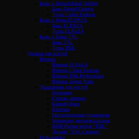
Базы и Топы Global Fashion
Базы Global Fashion
Топы Global Fashion
Базы и Топы ELPAZA
Базы ELPAZA
Топы ELPAZA
Базы и Топы TNL
Базы TNL
Топы TNL
Дизайн для ногтей
Втирка
Втирка ELPAZA
Втирка Global Fashion
Втирка TNL Professional
Втирка Vogue Nails
Украшения для ногтей
Бульонки
Стразы, жемчуг
Камифубуки
Блестки
Металлические украшения
Мармелад, меланж-сахарок
КОИ Рыбья чешуя “TNL”
Дизайн “TNL Сияние”
Гель-краска