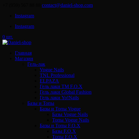
+7 (959) 567 88 88
contact@daniel-shop.com
Instagram
Instagram
0 шт.
Главная
Магазин
Гель-лак
Vogue Nails
TNL Professional
ELPAZA
Гель лаки ТМ F.O.X
Гель лаки Global Fashion
Гель лаки Yo!Nails
Базы и Топы
Базы и Топы Vogue
Базы Vogue Nails
Топы Vogue Nails
Базы и Топы F.O.X
Базы F.O.X
Топы F.O.X