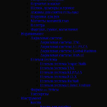
Перчатки и маски
Щетки, дозаторы и прочее
Зажимы для снятия гель-лака
Подушки для рук
Магниты кошачий глаз
Палитра
Фартуки, сумки, косметички
Наращивание
Акриловая система
Акриловая система TNL
Акриловая система ELPAZA
Акриловая система Global Fashion
Акриловая система RuNail
Гелевая система
Гелевая система Vogue Nails
Гелевая система TNL
Гелевая система ELPAZA
Гелевая система F.O.X
Гелевая система RuNail
Гелевая система Global Fashion
Формы — типсы
Типсорезы
Инструмент
Кисти
Кисти для дизайна