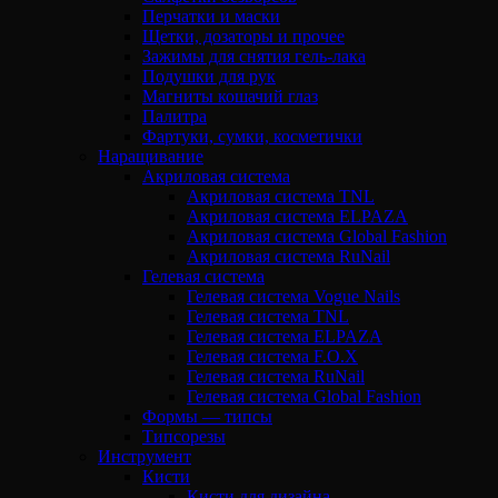
Перчатки и маски
Щетки, дозаторы и прочее
Зажимы для снятия гель-лака
Подушки для рук
Магниты кошачий глаз
Палитра
Фартуки, сумки, косметички
Наращивание
Акриловая система
Акриловая система TNL
Акриловая система ELPAZA
Акриловая система Global Fashion
Акриловая система RuNail
Гелевая система
Гелевая система Vogue Nails
Гелевая система TNL
Гелевая система ELPAZA
Гелевая система F.O.X
Гелевая система RuNail
Гелевая система Global Fashion
Формы — типсы
Типсорезы
Инструмент
Кисти
Кисти для дизайна