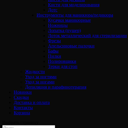
Кисти для моделирования
Дотс
Инструменты для маникюра/педикюра
Кусачки маникюрные
Ножницы
Лопатка (пушер)
Лоток металлический для стерилизации
Фрезы
Апельсиновые палочки
Бафы
Пилки
Полировщики
Терки для стоп
Жидкости
Уход за ногтями
Уход за ногами
Депиляция и парафинотерапия
Новинки
Скидки
Доставка и оплата
Контакты
Корзина
Выбрать страницу