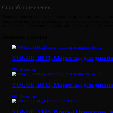
Способ применения:
Нанесите гель-лак в качестве подложки, но липкий слой не уд
Постепенно распределяйте блестки втирающими движениями от ц
сколов и трещин. Сушите каждый слой 2-3 минуты в UV-лампе,
Похожие товары
VOGUE, D031, Мармелад для дизайн
60
₽
В корзину
VOGUE, D033, Мармелад для дизайн
60
₽
В корзину
VOGUE, V005, Втирка Призматик 