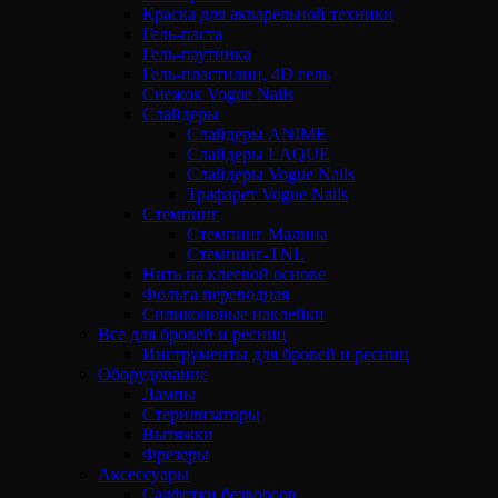
Краска для акварельной техники
Гель-паста
Гель-паутинка
Гель-пластилин, 4D гель
Снежок Vogue Nails
Слайдеры
Слайдеры ANIME
Слайдеры LAQUE
Слайдеры Vogue Nails
Трафарет Vogue Nails
Стемпинг
Стемпинг Малина
Стемпинг-TNL
Нить на клеевой основе
Фольга переводная
Силиконовые наклейки
Все для бровей и ресниц
Инструменты для бровей и ресниц
Оборудование
Лампы
Стерилизаторы
Вытяжки
Фрезеры
Аксессуары
Салфетки безворсов