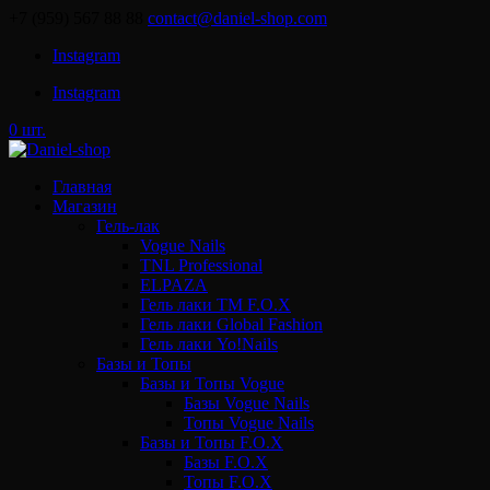
+7 (959) 567 88 88
contact@daniel-shop.com
Instagram
Instagram
0 шт.
Главная
Магазин
Гель-лак
Vogue Nails
TNL Professional
ELPAZA
Гель лаки ТМ F.O.X
Гель лаки Global Fashion
Гель лаки Yo!Nails
Базы и Топы
Базы и Топы Vogue
Базы Vogue Nails
Топы Vogue Nails
Базы и Топы F.O.X
Базы F.O.X
Топы F.O.X