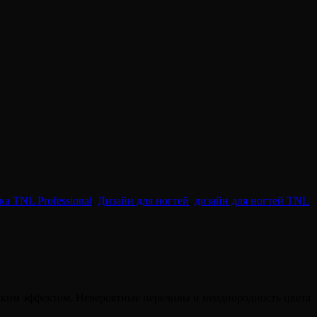
ка TNL Professional
,
Дизайн для ногтей
,
дизайн для ногтей TNL
ским эффектом. Невероятные переливы и неоднородность цвета