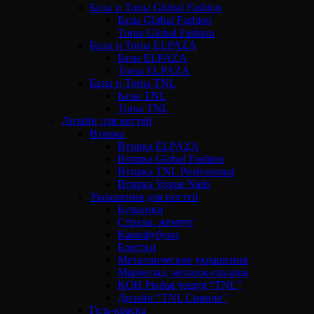
Базы и Топы Global Fashion
Базы Global Fashion
Топы Global Fashion
Базы и Топы ELPAZA
Базы ELPAZA
Топы ELPAZA
Базы и Топы TNL
Базы TNL
Топы TNL
Дизайн для ногтей
Втирка
Втирка ELPAZA
Втирка Global Fashion
Втирка TNL Professional
Втирка Vogue Nails
Украшения для ногтей
Бульонки
Стразы, жемчуг
Камифубуки
Блестки
Металлические украшения
Мармелад, меланж-сахарок
КОИ Рыбья чешуя “TNL”
Дизайн “TNL Сияние”
Гель-краска