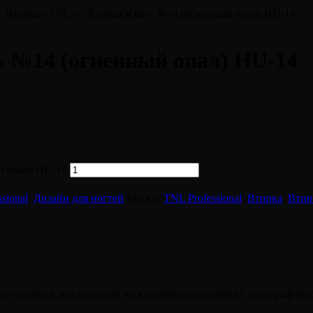
/ Втирка «TNL — Хлопья Юки» №14 (огненный опал) HU-14
 №14 (огненный опал) HU-14
й опал) HU-14
sional
,
Дизайн для ногтей
Метки:
TNL Professional
,
Втирка
,
Втир
о помола, для создания эксклюзивного дизайна с голографиче