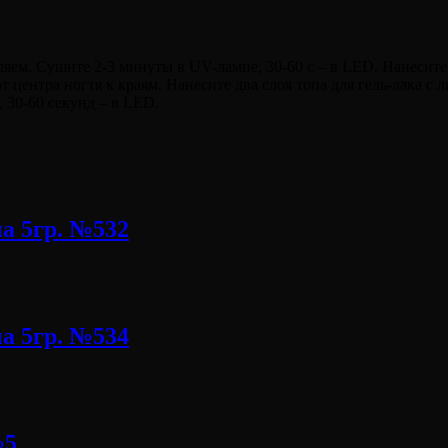
аляем. Сушите 2-3 минуты в UV-лампе, 30-60 с – в LED. Нанесит
ентра ногтя к краям. Нанесите два слоя топа для гель-лака с л
 30-60 секунд – в LED.
а 5гр. №532
а 5гр. №534
№5