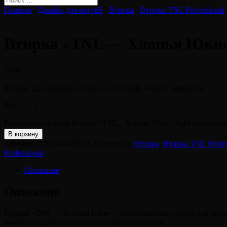
Главная
/
Дизайн для ногтей
/
Втирка
/
Втирка TNL Professional
Втирка «TNL — Хлопья Юки»
199
₽
Хлопья для дизайна ногтей с голографическим эффектом.
Вес — 1 г.
Количество товара Втирка "TNL - Хлопья Юки" №14 (огненны
В корзину
Артикул:
2200000448514
Категории:
Втирка
,
Втирка TNL Profes
Professional
Описание
Описание
Втирка «TNL — Хлопья Юки» – разноцветные хлопья тончайшег
помогут подчеркнуть вашу индивидуальность.