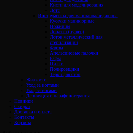
Кисти для моделирования
Дотс
Инструменты для маникюра/педикюра
Кусачки маникюрные
Ножницы
Лопатка (пушер)
Лоток металлический для
стерилизации
Фрезы
Апельсиновые палочки
Бафы
Пилки
Полировщики
Терки для стоп
Жидкости
Уход за ногтями
Уход за ногами
Депиляция и парафинотерапия
Новинки
Скидки
Доставка и оплата
Контакты
Корзина
Выбрать страницу