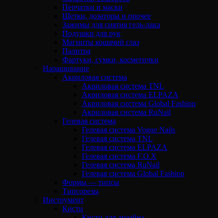
Перчатки и маски
Щетки, дозаторы и прочее
Зажимы для снятия гель-лака
Подушки для рук
Магниты кошачий глаз
Палитра
Фартуки, сумки, косметички
Наращивание
Акриловая система
Акриловая система TNL
Акриловая система ELPAZA
Акриловая система Global Fashion
Акриловая система RuNail
Гелевая система
Гелевая система Vogue Nails
Гелевая система TNL
Гелевая система ELPAZA
Гелевая система F.O.X
Гелевая система RuNail
Гелевая система Global Fashion
Формы — типсы
Типсорезы
Инструмент
Кисти
Кисти для дизайна