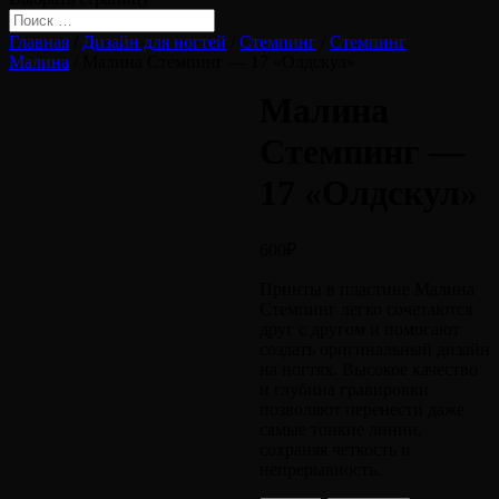
Главная
/
Дизайн для ногтей
/
Стемпинг
/
Стемпинг
Малина
/ Малина Стемпинг — 17 «Олдскул»
Малина
Стемпинг —
17 «Олдскул»
600
₽
Принты в пластине Малина
Стемпинг легко сочетаются
друг с другом и помогают
создать оригинальный дизайн
на ногтях. Высокое качество
и глубина гравировки
позволяют перенести даже
самые тонкие линии,
сохраняя четкость и
непрерывность.