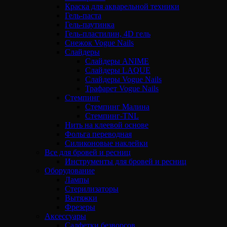
Краска для акварельной техники
Гель-паста
Гель-паутинка
Гель-пластилин, 4D гель
Снежок Vogue Nails
Слайдеры
Слайдеры ANIME
Слайдеры LAQUE
Слайдеры Vogue Nails
Трафарет Vogue Nails
Стемпинг
Стемпинг Малина
Стемпинг-TNL
Нить на клеевой основе
Фольга переводная
Силиконовые наклейки
Все для бровей и ресниц
Инструменты для бровей и ресниц
Оборудование
Лампы
Стерилизаторы
Вытяжки
Фрезеры
Аксессуары
Салфетки безворсов