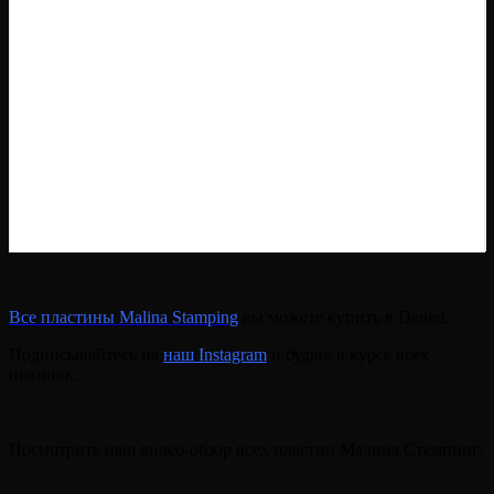
Все пластины Malina Stamping
вы можете купить в Daniel.
Подписывайтесь на
наш Instagram
и будьте в курсе всех
новинок.
Посмотрите наш видео-обзор всех пластин Малина Стемпинг: