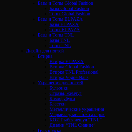
Базы и Топы Global Fashion
Базы Global Fashion
Топы Global Fashion
Базы и Топы ELPAZA
Базы ELPAZA
Топы ELPAZA
Базы и Топы TNL
Базы TNL
Топы TNL
Дизайн для ногтей
Втирка
Втирка ELPAZA
Втирка Global Fashion
Втирка TNL Professional
Втирка Vogue Nails
Украшения для ногтей
Бульонки
Стразы, жемчуг
Камифубуки
Блестки
Металлические украшения
Мармелад, меланж-сахарок
КОИ Рыбья чешуя “TNL”
Дизайн “TNL Сияние”
Гель-краска