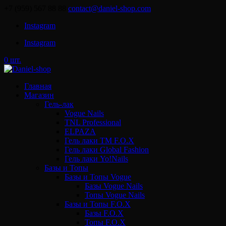
+7 (959) 567 88 88
contact@daniel-shop.com
Instagram
Instagram
0 шт.
Главная
Магазин
Гель-лак
Vogue Nails
TNL Professional
ELPAZA
Гель лаки ТМ F.O.X
Гель лаки Global Fashion
Гель лаки Yo!Nails
Базы и Топы
Базы и Топы Vogue
Базы Vogue Nails
Топы Vogue Nails
Базы и Топы F.O.X
Базы F.O.X
Топы F.O.X