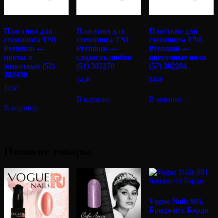
Пластина для
Пластина для
Пластина для
стемпинга TNL
стемпинга TNL
стемпинга TNL
Premium —
Premium —
Premium —
цветы и
сладость любви
цветочные поля
животные (52)
(51) 382270
(57) 382294
382430
145
₽
145
₽
145
₽
В корзину
В корзину
В корзину
Похожие товары
Vogue Nails 901,
Бриджитт Бардо