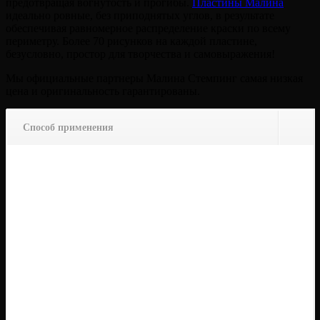
предотвращая вогнутость и прогибы.
Пластины Малина
идеально ровные, без приподнятых углов, в результате
обеспечивая равномерное распределение краски по всему
периметру. Более 70 рисунков на каждой пластине,
безусловно, простор для творчества и самовыражения!
Мы официальные партнеры Малина Стемпинг самая низкая
цена и оригинальность гарантированы.
Способ применения