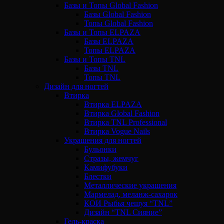
Базы и Топы Global Fashion
Базы Global Fashion
Топы Global Fashion
Базы и Топы ELPAZA
Базы ELPAZA
Топы ELPAZA
Базы и Топы TNL
Базы TNL
Топы TNL
Дизайн для ногтей
Втирка
Втирка ELPAZA
Втирка Global Fashion
Втирка TNL Professional
Втирка Vogue Nails
Украшения для ногтей
Бульонки
Стразы, жемчуг
Камифубуки
Блестки
Металлические украшения
Мармелад, меланж-сахарок
КОИ Рыбья чешуя “TNL”
Дизайн “TNL Сияние”
Гель-краска