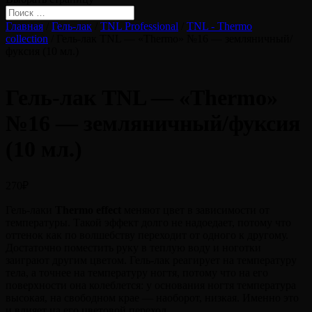
Главная
/
Гель-лак
/
TNL Professional
/
TNL - Thermo
collection
/ Гель-лак TNL — «Тhermo» №16 — земляничный/
фуксия (10 мл.)
Гель-лак TNL — «Тhermo»
№16 — земляничный/фуксия
(10 мл.)
270
₽
Гель-лаки
Thermo effect
меняют цвет в зависимости от
температуры. Такой эффект долго не надоедает, потому что
оттенок как по волшебству переходит от одного к другому.
Достаточно поместить руку в теплую воду и ноготки
заиграют другим цветом. Гель-лак реагирует на температуру
тела, а точнее на температуру ногтя, потому что на его
поверхности она колеблется: у основания ногтя температура
высокая, на свободном крае — наоборот, низкая. Именно это
и влияет на его цветовой переход.