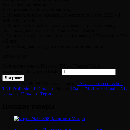
Технология нанесения:
1. Подготовьте ногтевую пластину.
2. Нанесите базовое покрытие, поместите в лампу. LED – 1
мин./УФ – 2 мин.
3. Нанесите гель-лак в два слоя, помещая ноготь в лампу
после каждого слоя. LED – 1 мин./УФ – 2 мин.
4. Нанесите закрепитель, поместите в лампу. LED – 1 мин./УФ
– 2 мин.
При необходимости удалите дисперсионный слой.
Объем 10 мл
Количество товара Гель-лак TNL - "Тhermo" №16 -
земляничный/фуксия (10 мл.)
В корзину
Артикул:
2200000407467
Категории:
TNL - Thermo collection
,
TNL Professional
,
Гель-лак
Метки:
10мл
,
TNL Professional
,
TNL
гель-лак
,
Гель-лак
,
Термо
Похожие товары