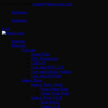
+7 (959) 567 88 88
contact@daniel-shop.com
Instagram
Instagram
0 шт.
Главная
Магазин
Гель-лак
Vogue Nails
TNL Professional
ELPAZA
Гель лаки ТМ F.O.X
Гель лаки Global Fashion
Гель лаки Yo!Nails
Базы и Топы
Базы и Топы Vogue
Базы Vogue Nails
Топы Vogue Nails
Базы и Топы F.O.X
Базы F.O.X
Топы F.O.X