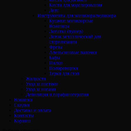
Кисти для моделирования
Дотс
Инструменты для маникюра/педикюра
Кусачки маникюрные
Ножницы
Лопатка (пушер)
Лоток металлический для
стерилизации
Фрезы
Апельсиновые палочки
Бафы
Пилки
Полировщики
Терки для стоп
Жидкости
Уход за ногтями
Уход за ногами
Депиляция и парафинотерапия
Новинки
Скидки
Доставка и оплата
Контакты
Корзина
Выбрать страницу