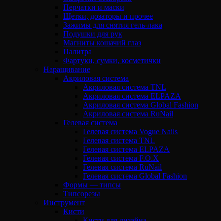
Перчатки и маски
Щетки, дозаторы и прочее
Зажимы для снятия гель-лака
Подушки для рук
Магниты кошачий глаз
Палитра
Фартуки, сумки, косметички
Наращивание
Акриловая система
Акриловая система TNL
Акриловая система ELPAZA
Акриловая система Global Fashion
Акриловая система RuNail
Гелевая система
Гелевая система Vogue Nails
Гелевая система TNL
Гелевая система ELPAZA
Гелевая система F.O.X
Гелевая система RuNail
Гелевая система Global Fashion
Формы — типсы
Типсорезы
Инструмент
Кисти
Кисти для дизайна