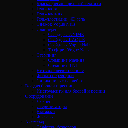
Краска для акварельной техники
Гель-паста
Гель-паутинка
Гель-пластилин, 4D гель
Снежок Vogue Nails
Слайдеры
Слайдеры ANIME
Слайдеры LAQUE
Слайдеры Vogue Nails
Трафарет Vogue Nails
Стемпинг
Стемпинг Малина
Стемпинг-TNL
Нить на клеевой основе
Фольга переводная
Силиконовые наклейки
Все для бровей и ресниц
Инструменты для бровей и ресниц
Оборудование
Лампы
Стерилизаторы
Вытяжки
Фрезеры
Аксессуары
Салфетки безворсов